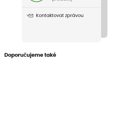
Materiály
Kontaktovat zprávou
100% poliuretan - 100% poliuretan
Objem nádrže
2 L
Doporučujeme také