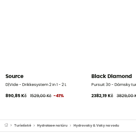
Source
Black Diamond
D|Vide - Drikkesystem 2 in 1 - 2 L
Pursuit 30 - Dámsky tu
890,85 Kč
1529,00 Kč
-41%
2382,19 Kč
3829,00 
Turistické
Hydratace na túru
Hydrovaky & Vaky na vodu