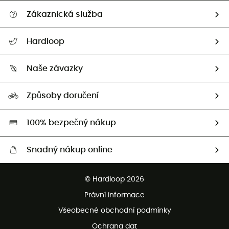
Zákaznická služba
Nápověda a kontakt
Hardloop
Sledovat zásilku
Kdo jsme?
Vrácení zboží a peněz
Naše závazky
HardGuides
Průvodce velikostmi
Naše stopa
Naši Ambasadoři
Způsoby doručení
Second hand
HardGreen
100% bezpečný nákup
Snadný nákup online
Bezplatné dodání od 3500 Kč
© Hardloop 2026
Bezplatné vrácení do 100 dnů
Právní informace
Bezplatná zákaznická služba
Všeobecné obchodní podmínky
Ochrana dat