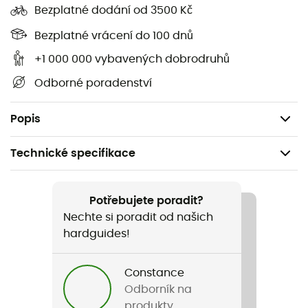
Bezplatné dodání od 3500 Kč
Rychlé uvolnění pro snadné plnění a připevnění
pitné trubice
Bezplatné vrácení do 100 dnů
Velký otvor pro rychlé plnění a čištění
+1 000 000 vybavených dobrodruhů
Ventil s vysokým průtokem Blaster Bite
Odborné poradenství
Bez BPA a PVC
Objem: 2 L
Popis
Technické specifikace
Doporučené pro
Horské kolo / Kolo
Potřebujete poradit?
Nechte si poradit od našich
Pohlaví
hardguides!
Pánské / Dámské
Constance
Název produktu
Odborník na
2L Lumbar Reservoir 2021
produkty