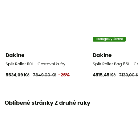
Ekologicky šetrné
Dakine
Dakine
Split Roller 110L - Cestovní kufry
Split Roller Bag 85L - C
5634,09 Kč
7649,00 Kč
-26%
4815,45 Kč
7139,00 
Oblíbené stránky Z druhé ruky