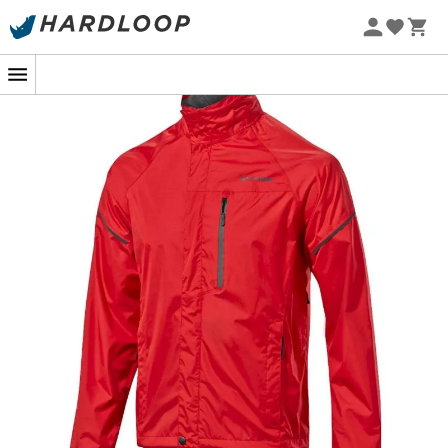
Letní akce 🔥 -5 % EXTRA při nákupu 2 produktů* s kódem
Summer5
-5% Extra - Kód Summer5