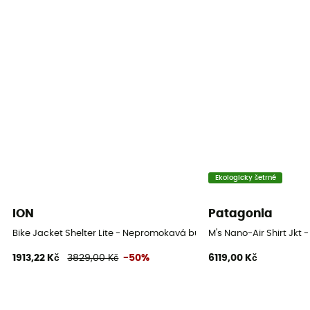
Větrovka
Ano
Kapuce
Ne
Kapsy
4 kieszeni
MTVR (úroveň prodyšnosti)
10 000 gr /m2 / 24 h
Ekologicky šetrné
ION
Patagonia
Bike Jacket Shelter Lite - Nepromokavá bunda
M's Nano-Air Shirt Jk
1913,22 Kč
3829,00 Kč
-50%
6119,00 Kč