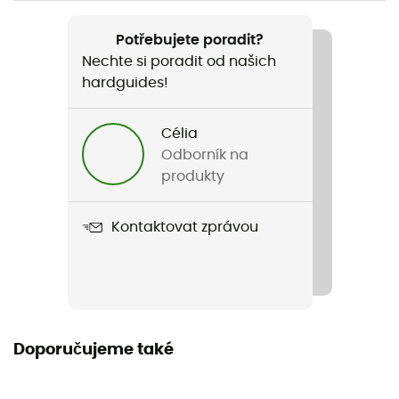
Doporučené pro
Kolo
Potřebujete poradit?
Nechte si poradit od našich
Pohlaví
hardguides!
Pánské
Célia
Hmotnost
Odborník na
560 g
produkty
Název produktu
Kontaktovat zprávou
Veste Nevis
Nepromokavost
Odpuzovač vody
Úroveň Schmerber
Doporučujeme také
10 000 mm