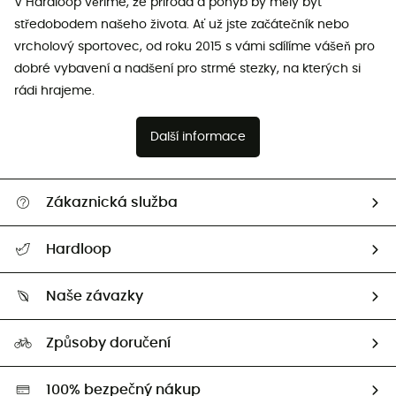
V Hardloop věříme, že příroda a pohyb by měly být
středobodem našeho života. Ať už jste začátečník nebo
vrcholový sportovec, od roku 2015 s vámi sdílíme vášeň pro
dobré vybavení a nadšení pro strmé stezky, na kterých si
rádi hrajeme.
Další informace
Zákaznická služba
Nápověda a kontakt
Hardloop
Sledovat zásilku
Kdo jsme?
Vrácení zboží a peněz
Naše závazky
HardGuides
Průvodce velikostmi
Naše stopa
Naši Ambasadoři
Způsoby doručení
Second hand
HardGreen
100% bezpečný nákup