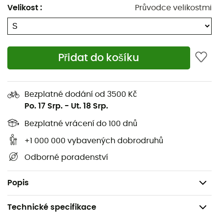
a reflexní prvky činí z
Nevis
ideální
cyklistickou bundu
Velikost
:
Průvodce velikostmi
pro každodenní jízdy na
kole
i pro dlouhé deštivé
vyjížďky!
Plně nepromokavá
Přidat do košíku
Prodyšná
Reflexní detaily
Velmi viditelná barva
Bezplatné dodání od 3500 Kč
Po. 17 Srp.
-
Ut. 18 Srp.
Volný střih
Odolná vnější tkanina
Bezplatné vrácení do 100 dnů
4 kapsy
+1 000 000 vybavených dobrodruhů
Velká náprsní kapsa na zip
Odborné poradenství
Nepremokavost: 10 000 mm
Prodyšnost: 10 000 g / m2 / 24 h
Popis
Technické specifikace