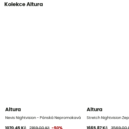
Kolekce Altura
Altura
Altura
Nevis Nightvision - Pánská Nepromokavá bunda
Stretch Nightvision Z
1070,45 Kč
2169,00 Kč
-50%
1665,87 Kč
3569,00 