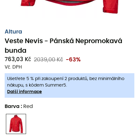
Altura
Veste Nevis - Pánská Nepromokavá
bunda
763,03 Kč
2039,00 Kč
-63%
Vč. DPH
Ušetřete 5 % při zakoupení 2 produktů, bez minimálního
nákupu, s kódem Summer5.
Další informace
Nepromokavá bunda
Altura Nevis
byla navržena tak,
aby poskytovala ochranu proti všem povětrnostním
Barva
:
Red
podmínkám pro
cyklisty
.
Bunda Nevis
je zcela
nepromokavá
a zároveň nabízí vysokou úroveň
prodyšnosti díky strategicky umístěným větracím
otvorům a vnitřní síťované podšívce. Přizpůsobení
bundy