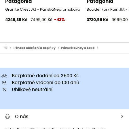
Patagonia
Patagonia
Granite Crest Jkt - PánskáNepromokavá bunda
Boulder Fork Rain Jkt
4248,35 Kč
7499,00 Kč
-43%
3720,56 Kč
6699,00
Pánske oblečeni a doplňky
Pánské bundy a saka
Pánské nepromok
Bezplatné dodání od 3500 Kč
Bezplatné vrácení do 100 dnů
Uhlíkově neutrální
O nás