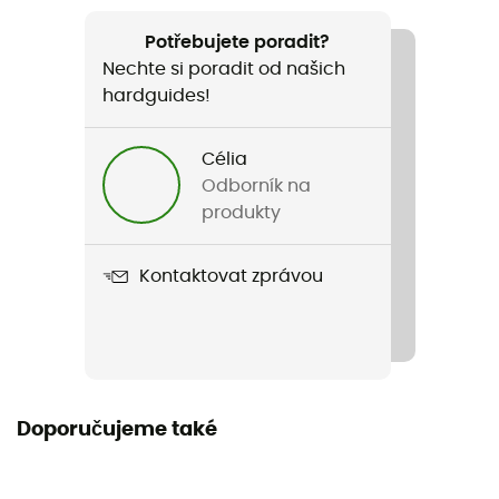
Doporučené pro
Horské kolo
Potřebujete poradit?
Nechte si poradit od našich
Pohlaví
hardguides!
Pánské / Dámské
Célia
Název produktu
Odborník na
Himalaya
produkty
Kontaktovat zprávou
Doporučujeme také