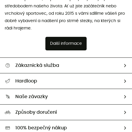
středobodem našeho života. Ať už jste začátečník nebo
vrcholový sportovec, od roku 2015 s vámi sdílíme vášeň pro
dobré vybavení a nadšení pro strmé stezky, na kterých si
rádi hrajeme.
Další informace
Zákaznická služba
Nápověda a kontakt
Hardloop
Sledovat zásilku
Kdo jsme?
Vrácení zboží a peněz
Naše závazky
HardGuides
Průvodce velikostmi
Naše stopa
Naši Ambasadoři
Způsoby doručení
Second hand
HardGreen
100% bezpečný nákup