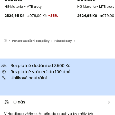
HG Materia - MTB trety
HG Materia - MTB trety
2624,95 Kč
4079,00 Kč
-35%
2624,95 Kč
4079,00
Pánske oblečeni a doplňky
Pánské boty
Pánské cyklistické tretry a
Bezplatné dodání od 3500 Kč
Bezplatné vrácení do 100 dnů
Uhlíkově neutrální
O nás
V Hardloop věříme, že příroda a pohyb by měly být