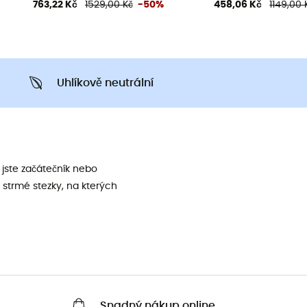
763,22 Kč
1529,00 Kč
-50%
458,06 Kč
1149,00 
Uhlíkově neutrální
jste začátečník nebo
 strmé stezky, na kterých
Snadný nákup online