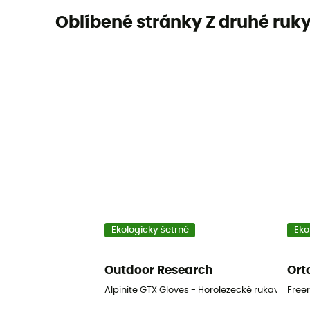
Oblíbené stránky Z druhé ruk
Ekologicky šetrné
Eko
Outdoor Research
Ort
Alpinite GTX Gloves - Horolezecké rukavice
Freer