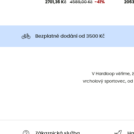
2701,36 Kč
4589,00 Kč
-41%
2063
Bezplatné dodání od 3500 Kč
V Hardloop věříme, 
vrcholový sportovec, od 
Zákaznická služba
Ha