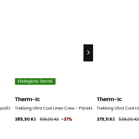
Ekologicky šetrné
Therm-Ic
Therm-Ic
 palčáky
Trekking Ultra Cool Linen Crew - Pánské Turistické ponožky
Trekking Ultra Cool L
385,90 Kč
619,00 Kč
-37%
379,11 Kč
539,00 K