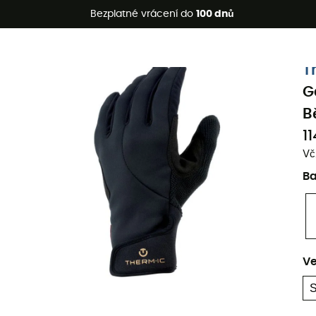
etní akce 🔥 -5 % EXTRA při nákupu 2 produktů* s kódem Summe
Bezplatné vrácení do
100 dnů
T
G
B
1
Vč
B
Ve