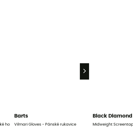
Barts
Black Diamond
ské horolezecké rukavice
Vilmari Gloves - Pánské rukavice
Midweight Screentap