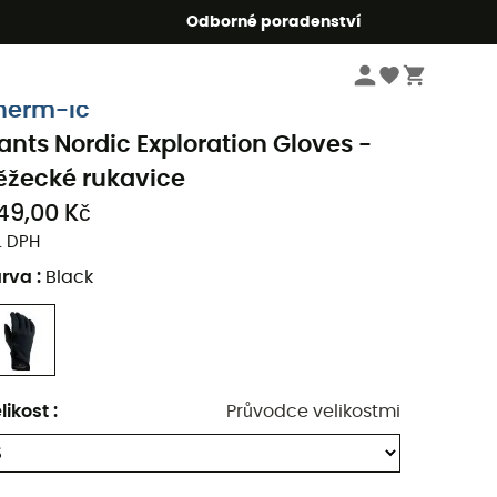
r5
Odborné poradenství
Pánske oblečeni a doplňky
Pánské oblečení
Pánské rukavice a palčáky
herm-Ic
ants Nordic Exploration Gloves -
ěžecké rukavice
149,00 Kč
. DPH
arva
:
Black
likost
:
Průvodce velikostmi