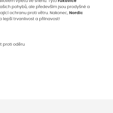
railovém výletu ve sněhu. Tyto
rukavice
 vašich pohybů, ale především jsou prodyšné a
jící ochranu proti větru. Nakonec,
Nordic
 lepší trvanlivost a přilnavost!
t proti oděru