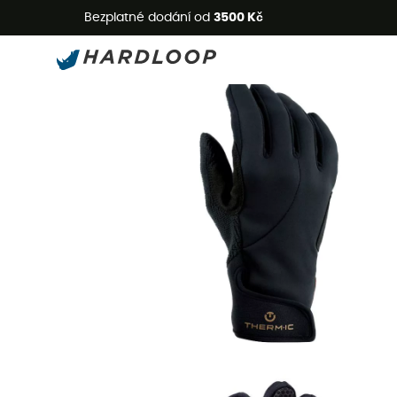
L
Bezplatné dodání od
3500 Kč