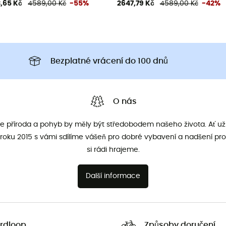
,65 Kč
4589,00 Kč
-55%
2647,79 Kč
4589,00 Kč
-42%
Bezplatné vrácení do 100 dnů
O nás
že příroda a pohyb by měly být středobodem našeho života. Ať už 
roku 2015 s vámi sdílíme vášeň pro dobré vybavení a nadšení pro
si rádi hrajeme.
Další informace
rdloop
Způsoby doručení