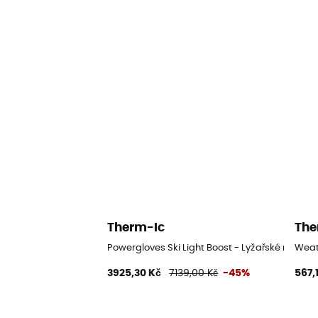
Therm-Ic
The
Powergloves Ski Light Boost - Lyžařské rukavic
Weat
3925,30 Kč
7139,00 Kč
-45%
567,