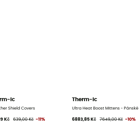
rm-Ic
Therm-Ic
e
her Shield Covers
Ultra Heat Boost Mittens - Pánské
19 Kč
639,00 Kč
-11%
6883,85 Kč
7649,00 Kč
-10%