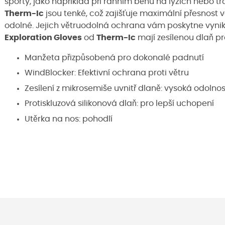
sporty, jako například při ranním běhu na lyžích nebo t
Therm-Ic
jsou tenké, což zajišťuje maximální přesnost
odolné. Jejich větruodolná ochrana vám poskytne vynika
Exploration Gloves
od
Therm-Ic
mají zesílenou dlaň pro
Manžeta přizpůsobená pro dokonalé padnutí
WindBlocker: Efektivní ochrana proti větru
Zesílení z mikrosemiše uvnitř dlaně: vysoká odolnos
Protiskluzová silikonová dlaň: pro lepší uchopení
Utěrka na nos: pohodlí