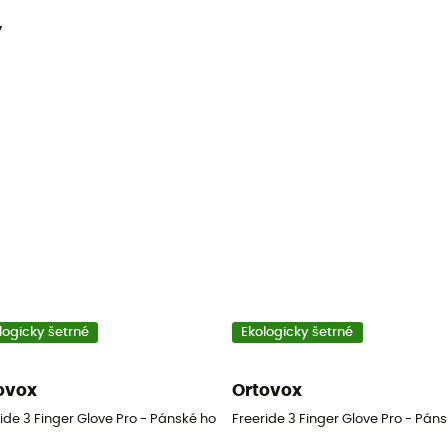
y
logicky šetrné
Ekologicky šetrné
ovox
Ortovox
ide 3 Finger Glove Pro - Pánské horolezecké rukavice
Freeride 3 Finger Glove Pro - Pán