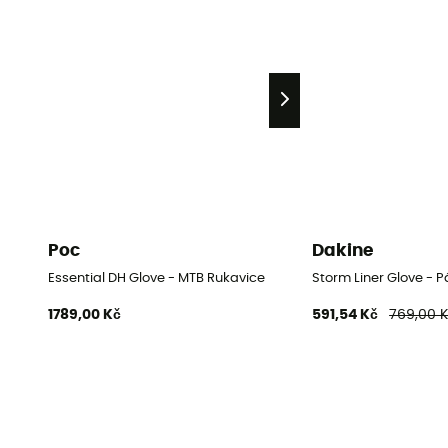
Poc
Dakine
Essential DH Glove - MTB Rukavice
Storm Liner Glove - 
1789,00 Kč
591,54 Kč
769,00 K