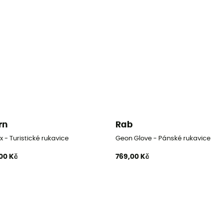
rn
Rab
ce
x - Turistické rukavice
Geon Glove - Pánské rukavice
00 Kč
769,00 Kč