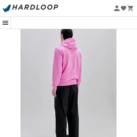
Letní akce 🔥 -5 % EXTRA při nákupu 2 produktů* s kódem
Summer5
Nové
Ekologicky šetrné