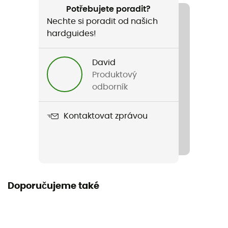
Cestování / Běžné použití
Potřebujete poradit?
Nechte si poradit od našich
Pohlaví
hardguides!
Pánské / Dámské
David
Název produktu
Produktový
POC Hood
odborník
Label
Kontaktovat zprávou
Zaručený původ v Evropě
Rukávy
Dlouhé
Materiály
Doporučujeme také
[main] 100% cotton