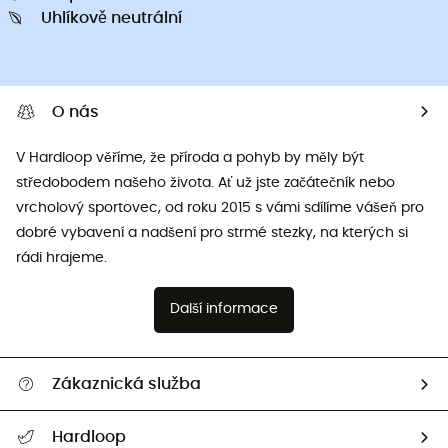
Uhlíkově neutrální
O nás
V Hardloop věříme, že příroda a pohyb by měly být
středobodem našeho života. Ať už jste začátečník nebo
vrcholový sportovec, od roku 2015 s vámi sdílíme vášeň pro
dobré vybavení a nadšení pro strmé stezky, na kterých si
rádi hrajeme.
Další informace
Zákaznická služba
Nápověda a kontakt
Hardloop