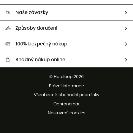
Sledovat zásilku
Kdo jsme?
Vrácení zboží a peněz
Naše závazky
HardGuides
Průvodce velikostmi
Naše stopa
Naši Ambasadoři
Způsoby doručení
Second hand
HardGreen
100% bezpečný nákup
Snadný nákup online
Bezplatné dodání od 3500 Kč
© Hardloop 2026
Bezplatné vrácení do 100 dnů
Právní informace
Bezplatná zákaznická služba
Všeobecné obchodní podmínky
Ochrana dat
Nastavení cookies