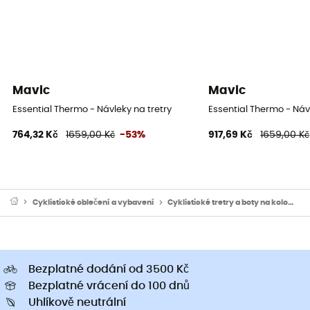
Mavic
Mavic
Essential Thermo - Návleky na tretry
Essential Thermo - Náv
764,32 Kč
1659,00 Kč
-53%
917,69 Kč
1659,00 Kč
Cyklistické oblečení a vybavení
Cyklistické tretry a boty na kolo
Cy
Bezplatné dodání od 3500 Kč
Bezplatné vrácení do 100 dnů
Uhlíkově neutrální