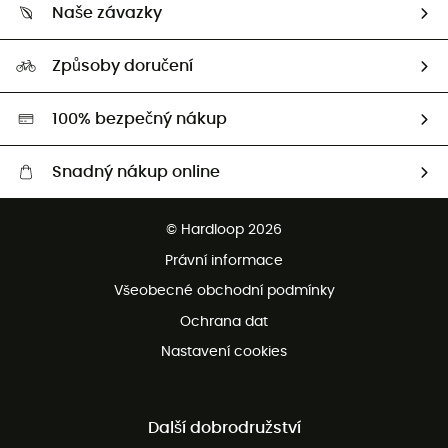
Vrácení zboží a peněz
Naše závazky
HardGuides
Průvodce velikostmi
Naše stopa
Naši Ambasadoři
Způsoby doručení
Second hand
HardGreen
100% bezpečný nákup
Snadný nákup online
Bezplatné dodání od 3500 Kč
© Hardloop 2026
Bezplatné vrácení do 100 dnů
Právní informace
Bezplatná zákaznická služba
Všeobecné obchodní podmínky
Ochrana dat
Nastavení cookies
Další dobrodružství