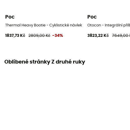
Poc
Poc
Thermal Heavy Bootie - Cyklistické návleky na boty
Otocon - Integrální při
1837,73 Kč
2809,00 Kč
-34%
3823,22 Kč
7649,00 
Oblíbené stránky Z druhé ruky