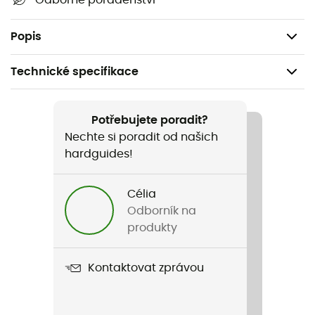
Odborné poradenství
Kartáčovaný vnitřek
Reflexní detaily.
Popis
Technické specifikace
Doporučené pro
Kolo
Potřebujete poradit?
Nechte si poradit od našich
Pohlaví
hardguides!
Pánské / Dámské
Célia
Název produktu
Odborník na
Thermal Bootie
produkty
Kontaktovat zprávou