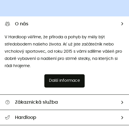
O nás
V Hardloop věříme, že příroda a pohyb by měly být
středobodem našeho života. Ať už jste začátečník nebo
vrcholový sportovec, od roku 2015 s vámi sdílíme vášeň pro
dobré vybavení a nadšení pro strmé stezky, na kterých si
rádi hrajeme.
Další informace
Zákaznická služba
Nápověda a kontakt
Hardloop
Sledovat zásilku
Kdo jsme?