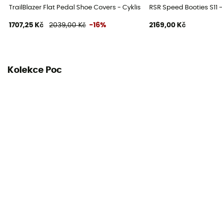
TrailBlazer Flat Pedal Shoe Covers - Cyklistické návleky na boty
RSR Speed Booties S11 -
1707,25 Kč
2039,00 Kč
-16%
2169,00 Kč
Kolekce Poc