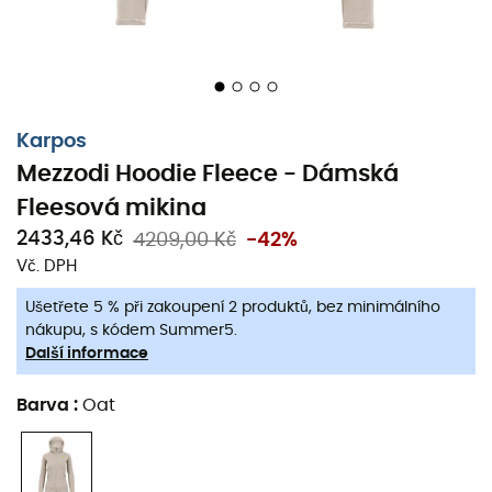
Karpos
Mezzodi Hoodie Fleece - Dámská
Fleesová mikina
2433,46 Kč
4209,00 Kč
-42%
Představte si, že jste uprostřed hor, svěží vzduch hladí
Vč. DPH
vaši tvář, ale zároveň vás obklopuje příjemné pohodlí.
Fleesová mikina Mezzodi Hoodie
pro
ženy
je vaším
Ušetřete 5 % při zakoupení 2 produktů, bez minimálního
ideálním spojencem pro zvládnutí měnících se teplot a
nákupu, s kódem Summer5.
plné vychutnání vašich outdoorových dobrodružství.
Další informace
Navržena značkou
Karpos
, kombinuje teplo a lehkost,
aby vás provázela při všech vašich výpravách.
Barva
:
Oat
Díky nastavitelné kapuci a panelům z
Thermo Fleece
se
tato bunda nebojí mrazivého počasí. Stretchové vložky