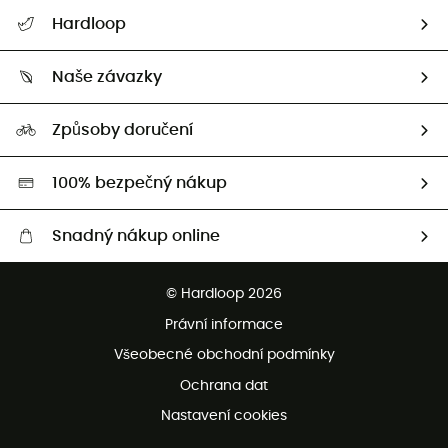
Nápověda a kontakt
Hardloop
Sledovat zásilku
Kdo jsme?
Vrácení zboží a peněz
Naše závazky
HardGuides
Průvodce velikostmi
Naše stopa
Naši Ambasadoři
Způsoby doručení
Second hand
HardGreen
100% bezpečný nákup
Snadný nákup online
Bezplatné dodání od 3500 Kč
© Hardloop 2026
Bezplatné vrácení do 100 dnů
Právní informace
Bezplatná zákaznická služba
Všeobecné obchodní podmínky
Ochrana dat
Nastavení cookies