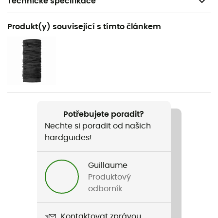
Technické specifikace
Hmotnost
Produkt(y) související s tímto článkem
2 poches
Název produktu
Mezzodi Hoodie Fleece
Zapínací systém
Standard
Potřebujete poradit?
Nechte si poradit od našich
Kapsy
hardguides!
Isolant
Ventilační zipy
Guillaume
Ano
Produktový
odborník
Kontaktovat zprávou