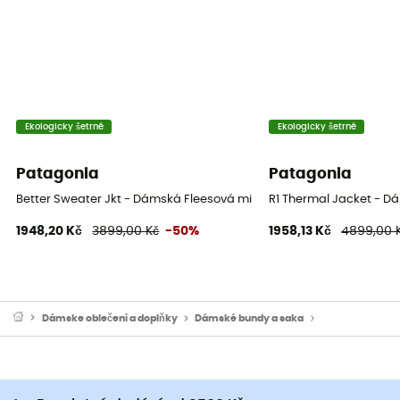
Ekologicky šetrné
Ekologicky šetrné
Patagonia
Patagonia
Better Sweater Jkt - Dámská Fleesová mikina
R1 Thermal Jacket - D
1948,20 Kč
3899,00 Kč
-50%
1958,13 Kč
4899,00 
Dámske oblečeni a doplňky
Dámské bundy a saka
Dámské sportov