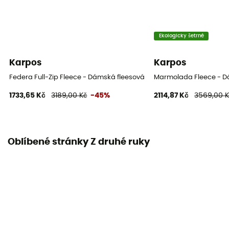
Ekologicky šetrné
Karpos
Karpos
Federa Full-Zip Fleece - Dámská fleesová mikina
Marmolada Fleece - D
1733,65 Kč
3189,00 Kč
-45%
2114,87 Kč
3569,00 K
Oblíbené stránky Z druhé ruky