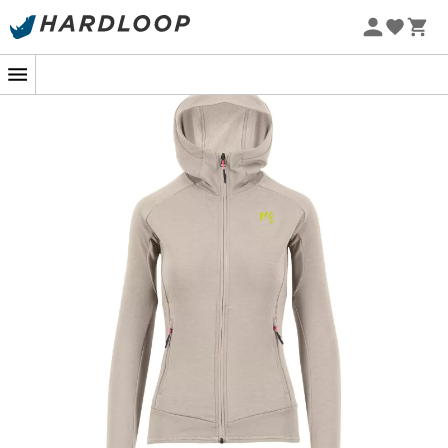
Letní akce 🔥 -5 % EXTRA při nákupu 2 produktů* s kódem
Summer5
-5% Extra - Kód Summer5