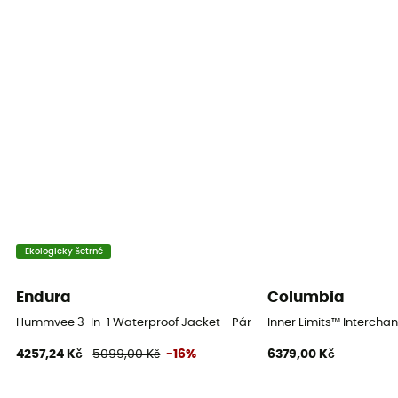
Nepromokavost
Ano
Úroveň Schmerber
10 000 mm
Větrovka
Ano
Podšívka
Syntetika
Ekologicky šetrné
Label
Endura
Columbia
Fair Wear Foundation / Recyklované / Green Shape /
Hummvee 3-In-1 Waterproof Jacket - Pánská bunda 3v1
Inner Limits™ Intercha
Grüner Knopf
4257,24 Kč
5099,00 Kč
-16%
6379,00 Kč
Kapuce