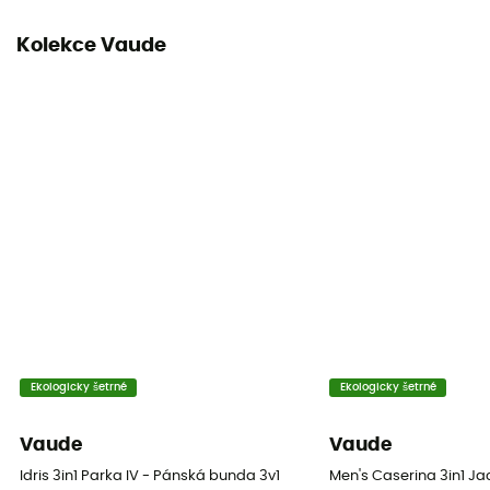
Ano
Kolekce Vaude
Izolace
Syntetická izolace
Materiál
100% Polyester
Ekologicky šetrné
Ekologicky šetrné
Vaude
Vaude
Idris 3in1 Parka IV - Pánská bunda 3v1
Men's Caserina 3in1 Jac