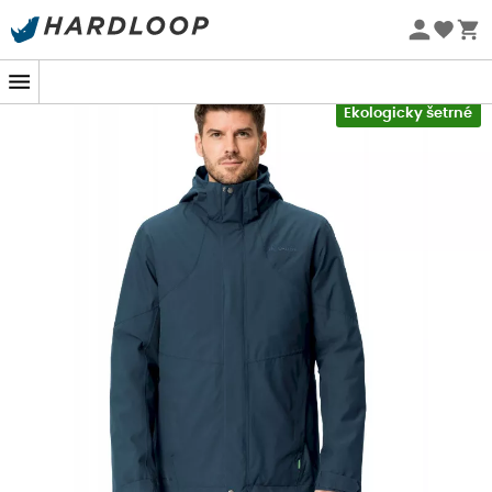
Letní akce 🔥 -5 % EXTRA při nákupu 2 produktů* s kódem
Summer5
-5% Extra - Kód Summer5
Ekologicky šetrné
Vaude Caserina 3in1 Jacket II
je
nepromokavá Bunda
3v1
, která kombinuje nepromokavou a větruvzdornou
vnější bundu s izolovanou a teplou vnitřní bundou. Vnější
bunda je navržena s membránou Ceplex Active, což ji