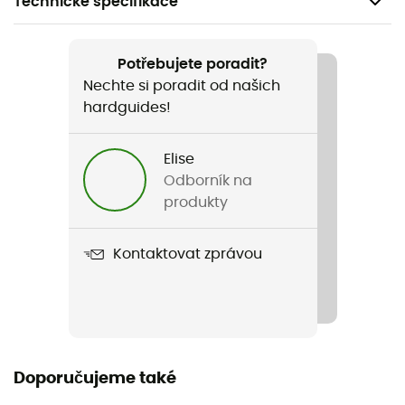
Technické specifikace
Doporučené pro
Pěší turistika / Trekking / Cestování / Běžné použití
Potřebujete poradit?
Nechte si poradit od našich
Pohlaví
hardguides!
Pánské
Elise
Hmotnost
Odborník na
1350 g
produkty
Název produktu
Kontaktovat zprávou
Caserina 3in1 Jacket II
Membrána
Ceplex Active
Použité technologie
Doporučujeme také
PrimaLoft® Black / Ceplex Active