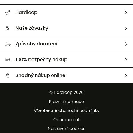
Nápověda a kontakt
Hardloop
Sledovat zásilku
Kdo jsme?
Vrácení zboží a peněz
Naše závazky
HardGuides
Průvodce velikostmi
Naše stopa
Naši Ambasadoři
Způsoby doručení
Second hand
HardGreen
100% bezpečný nákup
Snadný nákup online
Bezplatné dodání od 3500 Kč
© Hardloop 2026
Bezplatné vrácení do 100 dnů
Právní informace
Bezplatná zákaznická služba
Všeobecné obchodní podmínky
Ochrana dat
Nastavení cookies