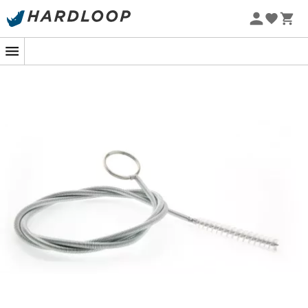
Letní akce 🔥 -5 % EXTRA při nákupu 2 produktů* s kódem
Summer5
-5% Extra - Kód Summer5