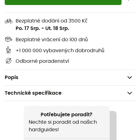
Délka: 102,5 cm,
Hmotnost: 60 g.
Bezplatné dodání od 3500 Kč
Návod k použití
:
Po. 17 Srp.
-
Ut. 18 Srp.
Bezplatné vrácení do 100 dnů
Oddělte hadici od vodního rezervoáru,
Oddělte ventil od úhlové části,
+1 000 000 vybavených dobrodruhů
Vložte kartáč několikrát po celé délce hadice a
Odborné poradenství
myjte mýdlovou vodou nebo citronovou šťávou,
Důkladně opláchněte a nechte uschnout.
Popis
Technické specifikace
Doporučené pro
Pěší turistika / Trail / Běh / Trekking
Potřebujete poradit?
Nechte si poradit od našich
Hmotnost
hardguides!
60 g