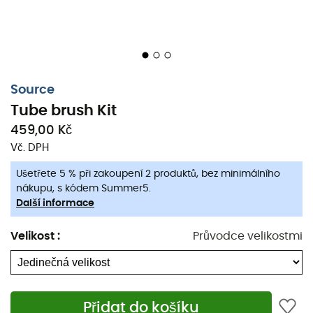
Source
Tube brush Kit
459,00 Kč
Vč. DPH
Ušetřete 5 % při zakoupení 2 produktů, bez minimálního
Dostatečná
hydratace
je nezbytná během všech vašich
nákupu, s kódem Summer5.
Další informace
sportovních aktivit. Ať už jste na trailu nebo na túře, je
nepřijatelné polykat nečistoty.
Čisticí kartáč Tube brush
Velikost
:
Průvodce velikostmi
Kit od Source
vám umožní
kompletně, snadno a rychle
vyčistit hadici vašeho vodního rezervoáru.
Nerezový ocelový drát,
Kartáč z nylonových vláken,
Přidat do košíku