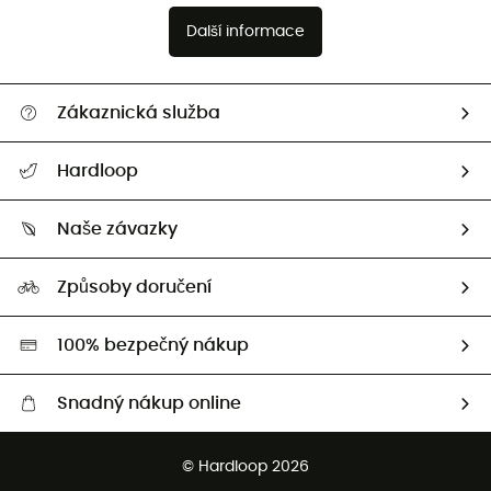
Další informace
Zákaznická služba
Nápověda a kontakt
Hardloop
Sledovat zásilku
Kdo jsme?
Vrácení zboží a peněz
Naše závazky
HardGuides
Průvodce velikostmi
Naše stopa
Naši Ambasadoři
Způsoby doručení
Second hand
HardGreen
100% bezpečný nákup
Snadný nákup online
Bezplatné dodání od 3500 Kč
© Hardloop 2026
Bezplatné vrácení do 100 dnů