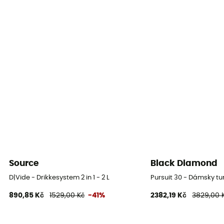
Source
Black Diamond
D|Vide - Drikkesystem 2 in 1 - 2 L
Pursuit 30 - Dámsky tu
890,85 Kč
1529,00 Kč
-41%
2382,19 Kč
3829,00 