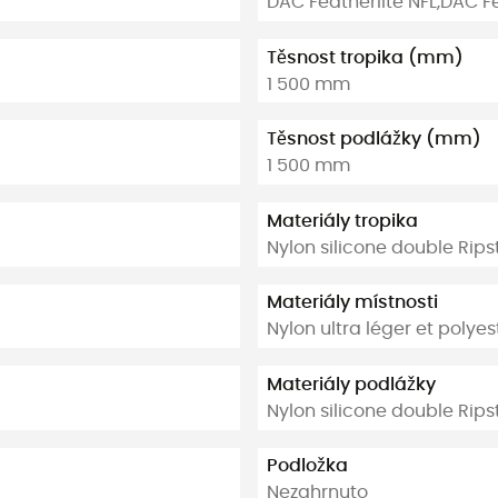
DAC Featherlite NFL,DAC Fe
Těsnost tropika (mm)
1 500 mm
Těsnost podlážky (mm)
1 500 mm
Materiály tropika
Nylon silicone double Rip
Materiály místnosti
Nylon ultra léger et polyes
Materiály podlážky
Nylon silicone double Rip
Podložka
Nezahrnuto