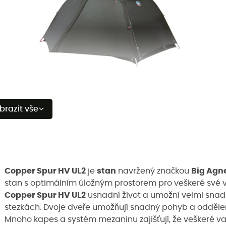
brazit vše
Copper Spur HV UL2
je
stan
navržený značkou
Big Agn
stan s optimálním úložným prostorem pro veškeré své v
Copper Spur HV UL2
usnadní život a umožní velmi snad
stezkách. Dvoje dveře umožňují snadný pohyb a odděle
Mnoho kapes a systém mezaninu zajišťují, že veškeré v