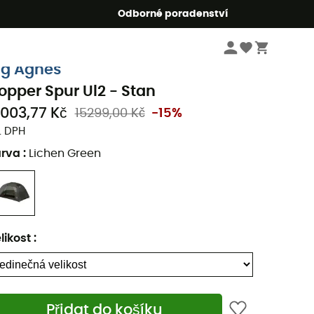
r5
Odborné poradenství
Kempingové vybavení
Stany
ig Agnes
opper Spur Ul2 - Stan
3003,77 Kč
15299,00 Kč
-15%
. DPH
arva
:
Lichen Green
likost
:
Přidat do košíku