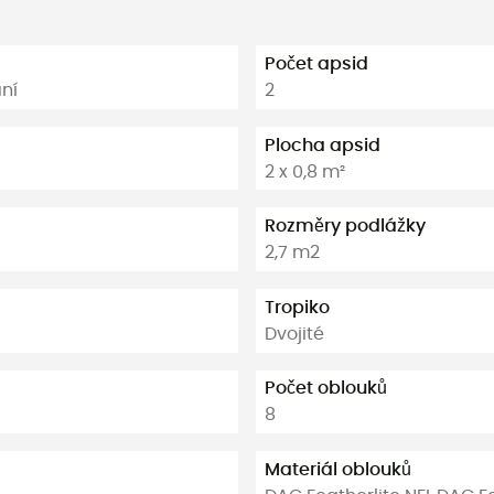
Počet apsid
ání
2
Plocha apsid
2 x 0,8 m²
Rozměry podlážky
2,7 m2
Tropiko
Dvojité
Počet oblouků
8
Materiál oblouků