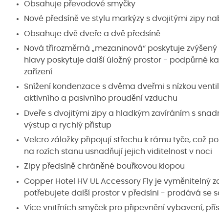
Obsahuje převodové smyčky
Nové předsíně ve stylu markýzy s dvojitými zipy nab
Obsahuje dvě dveře a dvě předsíně
Nová třírozměrná „mezaninová“ poskytuje zvýšený 
hlavy poskytuje další úložný prostor - podpůrné ka
zařízení
Snížení kondenzace s dvěma dveřmi s nízkou ventila
aktivního a pasivního proudění vzduchu
Dveře s dvojitými zipy a hladkým zavíráním s snad
výstup a rychlý přístup
Velcro záložky připojují střechu k rámu tyče, což po
na rozích stanu usnadňují jejich viditelnost v noci
Zipy předsíně chráněné bouřkovou klopou
Copper Hotel HV UL Accessory Fly je vyměnitelný za
potřebujete další prostor v předsíni - prodává se
Více vnitřních smyček pro připevnění vybavení, pří