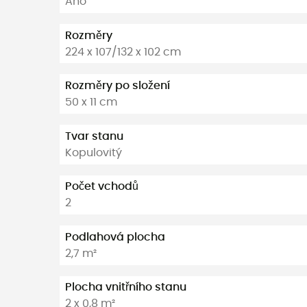
Ano
Rozměry
224 x 107/132 x 102 cm
Rozměry po složení
50 x 11 cm
Tvar stanu
Kopulovitý
Počet vchodů
2
Podlahová plocha
2,7 m²
Plocha vnitřního stanu
2 x 0,8 m²