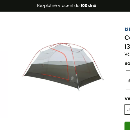
etní akce 🔥 -5 % EXTRA při nákupu 2 produktů* s kódem Summe
Bezplatné vrácení do
100 dnů
B
C
1
Vč
B
Ve