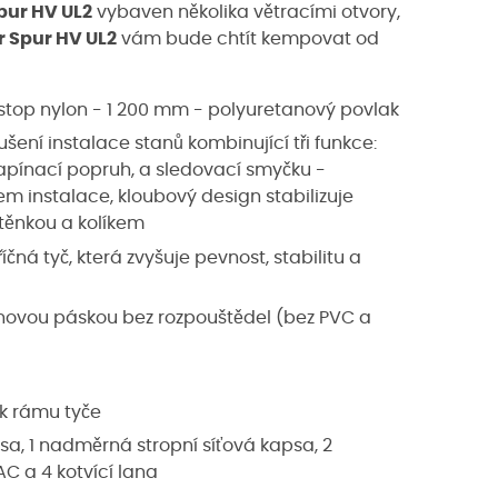
pur HV UL2
vybaven několika větracími otvory,
 Spur HV UL2
vám bude chtít kempovat od
p-stop nylon - 1 200 mm - polyuretanový povlak
šení instalace stanů kombinující tři funkce:
apínací popruh, a sledovací smyčku -
m instalace, kloubový design stabilizuje
štěnkou a kolíkem
á tyč, která zvyšuje pevnost, stabilitu a
novou páskou bez rozpouštědel (bez PVC a
 k rámu tyče
psa, 1 nadměrná stropní síťová kapsa, 2
AC a 4 kotvící lana