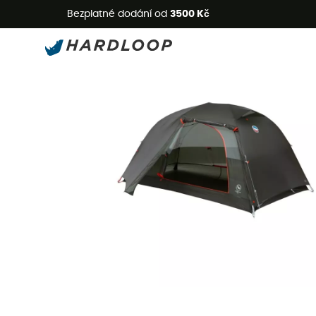
L
Bezplatné dodání od
3500 Kč