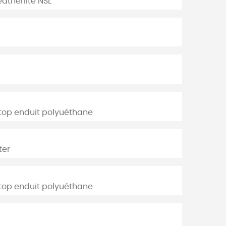
atherlite NSL
stop enduit polyuéthane
ter
stop enduit polyuéthane