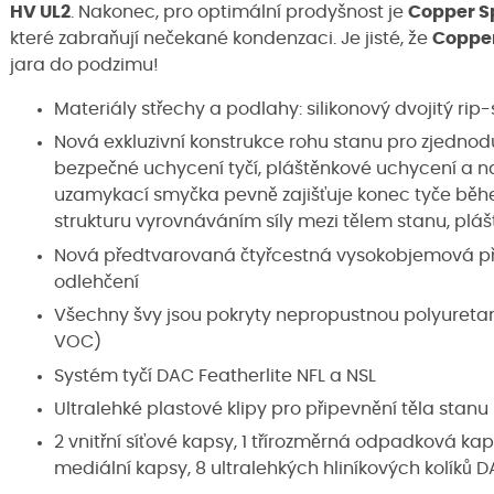
HV UL2
. Nakonec, pro optimální prodyšnost je
Copper S
které zabraňují nečekané kondenzaci. Je jisté, že
Copper
jara do podzimu!
Materiály střechy a podlahy: silikonový dvojitý ri
Nová exkluzivní konstrukce rohu stanu pro zjednodu
bezpečné uchycení tyčí, pláštěnkové uchycení a n
uzamykací smyčka pevně zajišťuje konec tyče běhe
strukturu vyrovnáváním síly mezi tělem stanu, plá
Nová předtvarovaná čtyřcestná vysokobjemová příčn
odlehčení
Všechny švy jsou pokryty nepropustnou polyureta
VOC)
Systém tyčí DAC Featherlite NFL a NSL
Ultralehké plastové klipy pro připevnění těla stanu
2 vnitřní síťové kapsy, 1 třírozměrná odpadková ka
mediální kapsy, 8 ultralehkých hliníkových kolíků D