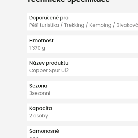
Doporučené pro
Pěší turistika / Trekking / Kemping / Bivakov
Hmotnost
1 370 g
Název produktu
Copper Spur Ul2
Sezona
3sezonní
Kapacita
2 osoby
Samonosné