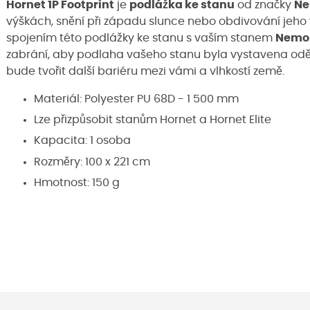
Hornet 1P Footprint
je
podlážka ke stanu
od značky
N
výškách, snění při západu slunce nebo obdivování jeho 
spojením této podlážky ke stanu s vaším stanem
Nemo
zabrání, aby podlaha vašeho stanu byla vystavena od
bude tvořit další bariéru mezi vámi a vlhkostí země.
Materiál: Polyester PU 68D - 1 500 mm
Lze přizpůsobit stanům Hornet a Hornet Elite
Kapacita: 1 osoba
Rozměry: 100 x 221 cm
Hmotnost: 150 g