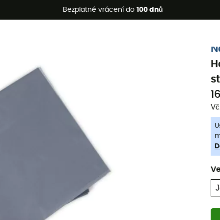
etní akce 🔥 -5 % EXTRA při nákupu 2 produktů* s kódem Summe
Bezplatné vrácení do
100 dnů
-5% Extra - Kód Summer5
N
H
s
1
Vč
U
m
D
Ve