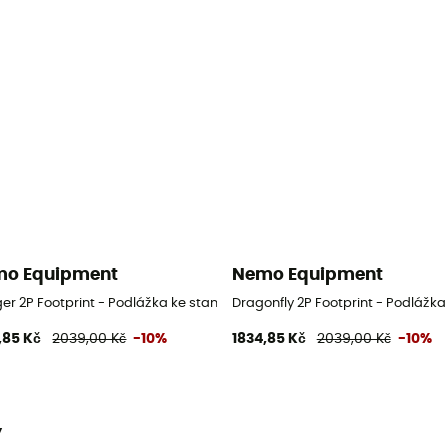
o Equipment
Nemo Equipment
anu
er 2P Footprint - Podlážka ke stanu
Dragonfly 2P Footprint - Podlážka
,85 Kč
2039,00 Kč
-10%
1834,85 Kč
2039,00 Kč
-10%
y