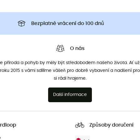
Bezplatné vrácení do 100 dnů
O nás
že příroda a pohyb by měly být středobodem našeho života. Ať už 
roku 2015 s vámi sdílíme vášeň pro dobré vybavení a nadšení pro
si rádi hrajeme.
Další informace
rdloop
Způsoby doručení
?