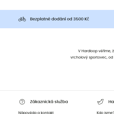
Bezplatné dodání od 3500 Kč
V Hardloop věříme, 
vrcholový sportovec, od 
Zákaznická služba
Ha
Nápověda a kontakt
Kdo jsme