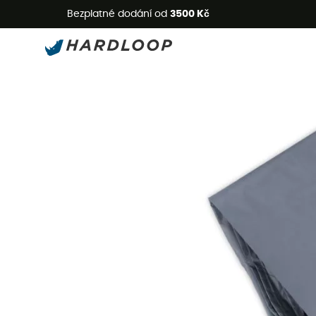
L
Bezplatné dodání od
3500 Kč