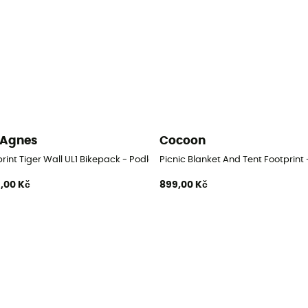
 Agnes
Cocoon
rint Tiger Wall UL1 Bikepack - Podlážka ke stanu
Picnic Blanket And Tent Footprint
,00 Kč
899,00 Kč