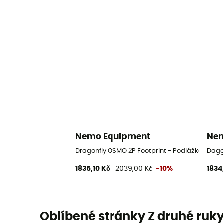
Nemo Equipment
Nem
Dragonfly OSMO 2P Footprint - Podlážka ke st
Dagg
1835,10 Kč
2039,00 Kč
-10%
1834
Oblíbené stránky Z druhé ruk