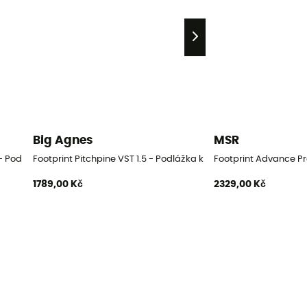
Big Agnes
MSR
 - Podlážka ke stanu
Footprint Pitchpine VST 1.5 - Podlážka ke stanu
Footprint Advance Pr
1789,00 Kč
2329,00 Kč