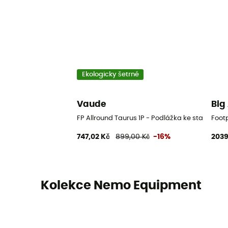
Ekologicky šetrné
Vaude
Big
FP Allround Taurus 1P - Podlážka ke stanu
Footp
747,02 Kč
899,00 Kč
-16%
2039
Kolekce Nemo Equipment