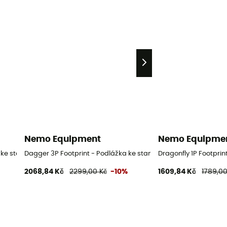
Nemo Equipment
Nemo Equipme
 ke stanu
Dagger 3P Footprint - Podlážka ke stanu
Dragonfly 1P Footprin
2068,84 Kč
2299,00 Kč
-10%
1609,84 Kč
1789,00