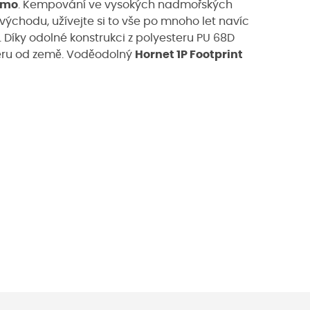
emo
. Kempování ve vysokých nadmořských
východu, užívejte si to vše po mnoho let navíc
. Díky odolné konstrukci z polyesteru PU 68D
ěru od země. Voděodolný
Hornet 1P Footprint