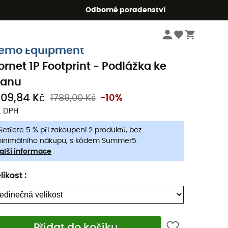
r5
Odborné poradenství
Kempingové vybavení
Stany
Podlážky ke stanům
emo Equipment
ornet 1P Footprint - Podlážka ke
tanu
609,84 Kč
1789,00 Kč
-10%
. DPH
šetřete 5 % při zakoupení 2 produktů, bez
inimálního nákupu, s kódem Summer5.
alší informace
likost
:
Přidat do košíku