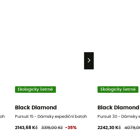
Ekologicky šetrné
Ekologicky šetrné
Black Diamond
Black Diamond
toh
Pursuit 15 - Dámsky expediční batoh
Pursuit 30 - Dámsky 
2143,68 Kč
3319,00 Kč
-35%
2242,30 Kč
4079,0