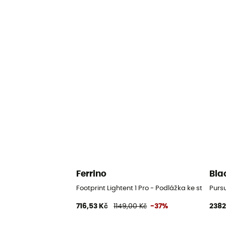
Ferrino
Bla
Footprint Lightent 1 Pro - Podlážka ke stanu
Pursu
716,53 Kč
1149,00 Kč
-37%
2382