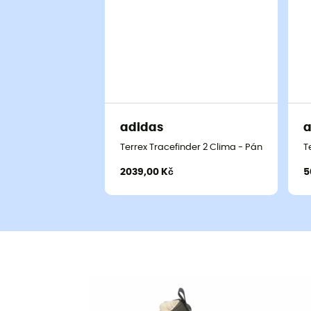
adidas
a
Terrex Tracefinder 2 Clima - Pánské nízké tu
T
2039,00 Kč
5