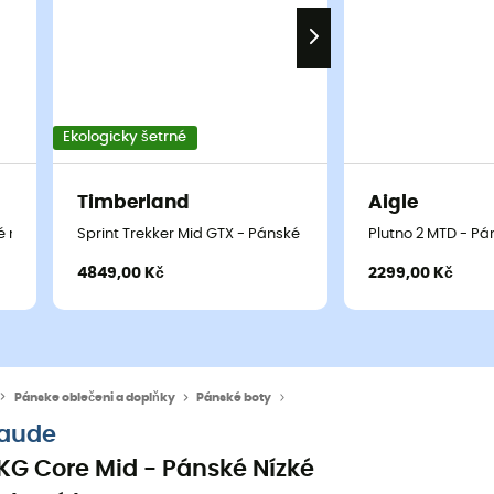
Ekologicky šetrné
Timberland
Aigle
nízké turistické boty
Sprint Trekker Mid GTX - Pánské nízké turistické boty
Plutno 2 MTD - Pán
4849,00 Kč
2299,00 Kč
Pánske oblečeni a doplňky
Pánské boty
Pánské nízké trekové boty & turi
aude
KG Core Mid - Pánské Nízké