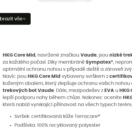
brazit vše
HKG Core Mid
, navržené značkou
Vaude
, jsou
nízké tre
za každého počasí. Díky membráně
Sympatex
®, nepro
optimální ochranu nohou v případě deště a zároveň zvý
Navíc jsou
HKG Core Mid
vybaveny svrškem z
certifiko
koženým obalem, který zlepšuje ochranu vašich nohou a
trekových bot Vaude
. Dále, mezipodešev z
EVA
u
HKG 
lepší podporu nohy během chůze. Nakonec oceníte
HKG
která nabízí vynikající přilnavost na všech typech terénu
Svršek: certifikovaná kůže
Terracare®
Podšívka: 100% recyklovaný polyester