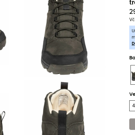
t
2
Vč
U
m
D
B
Ve