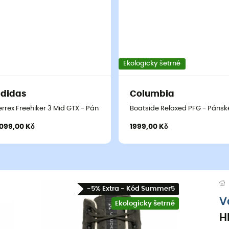
Ekologicky šetrné
didas
Columbia
ristické boty
errex Freehiker 3 Mid GTX - Pánské nízké turistické boty
Boatside Relaxed PFG - Pánské 
099,00 Kč
1999,00 Kč
-5% Extra - Kód Summer5
V
Ekologicky šetrné
H