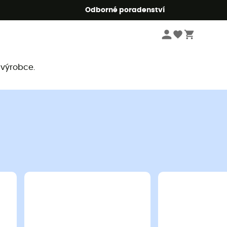
r5
Odborné poradenství
 výrobce.