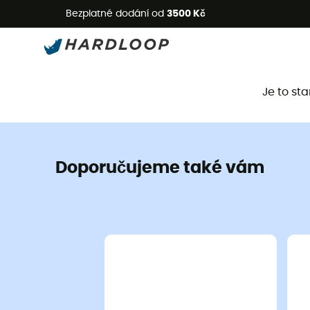
L
Bezplatné dodání od
3500 Kč
Je to st
Doporučujeme také vám