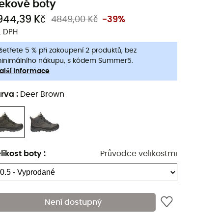
rekové boty
944,39 Kč
4849,00 Kč
-39%
. DPH
šetřete 5 % při zakoupení 2 produktů, bez
inimálního nákupu, s kódem Summer5.
alší informace
arva
:
Deer Brown
likost boty
:
Průvodce velikostmi
Není dostupný