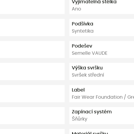
Vyjímatelná stélka
Ano
Podšívka
Syntetika
Podešev
Semelle VAUDE
Výška svršku
Svršek střední
Label
Fair Wear Foundation / G
Zapínací systém
Šňůrky