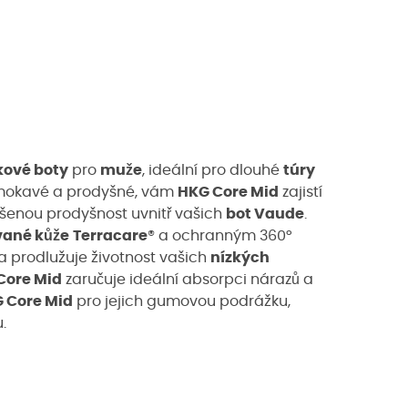
kové boty
pro
muže
, ideální pro dlouhé
túry
mokavé a prodyšné, vám
HKG Core Mid
zajistí
šenou prodyšnost uvnitř vašich
bot Vaude
.
vané kůže
Terracare
® a ochranným 360°
 prodlužuje životnost vašich
nízkých
Core Mid
zaručuje ideální absorpci nárazů a
 Core Mid
pro jejich gumovou podrážku,
.