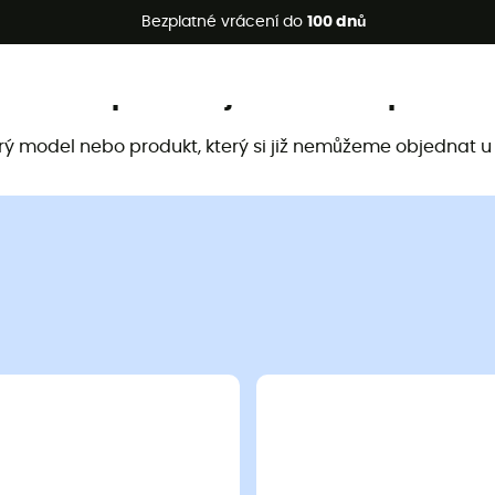
etní akce 🔥 -5 % EXTRA při nákupu 2 produktů* s kódem Summe
Bezplatné vrácení do
100 dnů
Tento produkt již není k dispozici
arý model nebo produkt, který si již nemůžeme objednat u