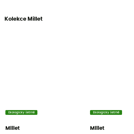
Vodotěsný obal
Kolekce Millet
Ekologicky šetrné
Ekologicky šetrné
Millet
Millet