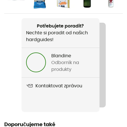
Pánské / Dámské
Hmotnost
1 920 g
Potřebujete poradit?
Nechte si poradit od našich
Název produktu
hardguides!
Hanang 45
Blandine
Nosič hůlek
Odborník na
Ano
produkty
Podšívka
Kontaktovat zprávou
Textil
Kapsa na spací pytel
Ano
Držák na cepín
Doporučujeme také