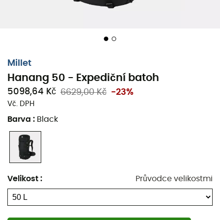
bez nutnosti sundání batohu, uvolnění rukou při
alpském postupu
Přístup jako do kufru: umožňuje otevřít batoh ve
tvaru U - po úplném otevření batohu je velmi rychlé
a snadné jej naložit nebo vyložit a optimalizovat
umístění věcí uvnitř
Millet
Hanang 50 - Expediční batoh
Nastavitelný zádový systém: nastavitelný zádový
systém ve třech velikostech pro přirozené
5098,64 Kč
6629,00 Kč
-23%
ergonomické přizpůsobení, jednoduchý, lehký,
Vč. DPH
rychlý a efektivní suchý zip - vysoce polstrovaná
Barva
:
Black
struktura pěnou Ariaprene® a 3D síťovinou pro
prodyšnost a pohodlí
Voděodolný obal: integrovaný pláštěnkový obal -
lze jej velmi rychle vytáhnout v případě deště a
zakrýt batoh bez rizika ztráty
Velikost
:
Průvodce velikostmi
Quick Axe™: integrovaný systém pro rychlé
uchycení cepínů a holí, přirozené umístění hlavou
nahoru ve směru úchopu - kompatibilní se všemi