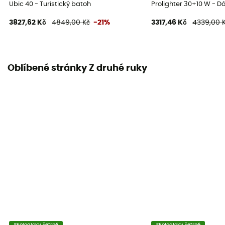
Ubic 40 - Turistický batoh
Prolighter 30+10 W - D
3827,62 Kč
4849,00 Kč
-21%
3317,46 Kč
4339,00 
Oblíbené stránky Z druhé ruky
Ekologicky šetrné
Ekologicky šetrné