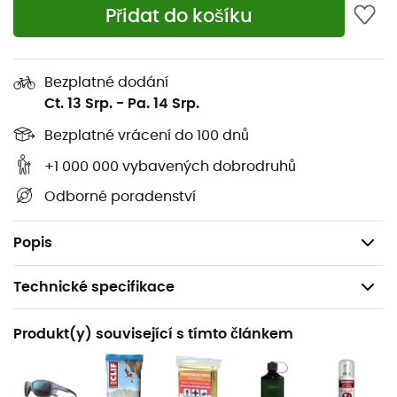
typy cepínů, ergonomickými nebo rovnými
Přidat do košíku
Objem pro trekking - dvouřadá přezka
Přístup jako do kufru - přední oddíl - 1 kapsa na zip
Bezplatné dodání
- držáky na vybavení
Ct. 13 Srp.
-
Pa. 14 Srp.
Boční pružná kapsa - 1 kapsa na zip
Bezplatné vrácení do 100 dnů
Přední přepravní rukojeť
Sklopné držáky na hole/cepíny - speed poles ™ -
+1 000 000 vybavených dobrodruhů
popruhy
Odborné poradenství
Objem: 50 L
Hmotnost: 1 920 g
Popis
Technické specifikace
Doporučené pro
Produkt(y) související s tímto článkem
Pěší turistika / Cestování
Pohlaví