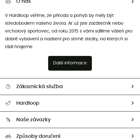
O nás
V Hardloop věříme, že příroda a pohyb by měly být
středobodem našeho života. Ať už jste začátečník nebo
vrcholový sportovec, od roku 2015 s vámi sdílíme vášeň pro
dobré vybavení a nadšení pro strmé stezky, na kterých si
rádi hrajeme.
Další informace
Zákaznická služba
Nápověda a kontakt
Hardloop
Sledovat zásilku
Kdo jsme?
Vrácení zboží a peněz
Naše závazky
HardGuides
Průvodce velikostmi
Naše stopa
Naši Ambasadoři
Způsoby doručení