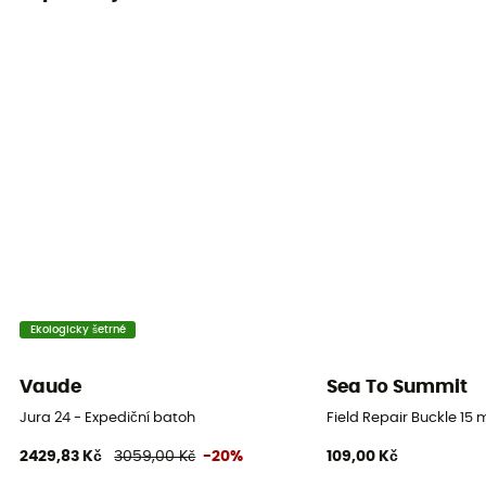
Ano
Držák na materiál
Ano
Objem
50 L
Materiály
Polyamide - Polyester
Záda – nastavitelná velikost
Ano
Ekologicky šetrné
Otevírání batohu
Vaude
Sea To Summit
Horní
Jura 24 - Expediční batoh
Field Repair Buckle 15
2429,83 Kč
3059,00 Kč
-20%
109,00 Kč
Součástí dodávky