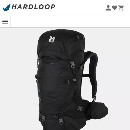
nastavitelný zádový systém ve třech velikostech pro
Letní akce 🔥 -5 % EXTRA při nákupu 2 produktů* s kódem
Summer5
přirozené ergonomické přizpůsobení. Jeho struktura je
navíc vysoce polstrovaná
pěnou Ariaprene®
a
3D
síťovinou
pro optimální pohodlí a prodyšnost během
vašich dlouhých dnů na cestách. Objevte nový způsob
turistiky
a
cestování
s
Hanang 50
!
Hlavní materiál: N 300D twin chip robic - 100%
polyamid - nepromokavost 1000 mm
Sekundární materiál: N 210D dynajin ht - 100%
polyamid - nepromokavost 1000 mm
Sekundární materiál: P 600D oxford - 100% polyester
- nepromokavost 1000 mm
Sekundární materiál: N 1000D - 100% polyamid -
nepromokavost 1000 mm
Podšívka: N 210D 113T - 100% polyamid - PU 1000 mm
Rychlý přístup k holím: rychlý systém uchycení holí