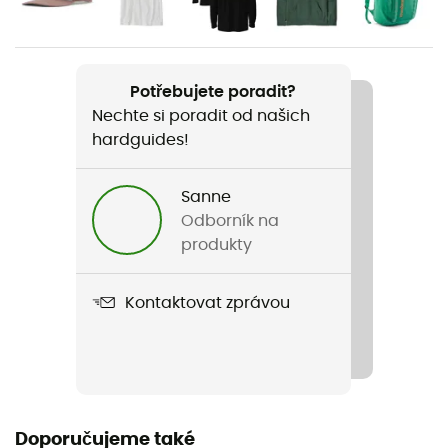
Pánské / Dámské
Hmotnost
85 g
Potřebujete poradit?
Nechte si poradit od našich
Název produktu
hardguides!
P-6 Logo LoPro Trucker Hat
Sanne
Label
Odborník na
Fair Trade Certified™ / Biobavlna / Recyklované
produkty
Materiály
Kontaktovat zprávou
[main] 100% organic cotton, [secondary] 100%
recycled polyester
Vlastnost oděvu
Prodyšný
Doporučujeme také