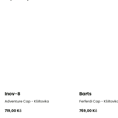
Tvar hledí
Zakřivená
Chránič krku
Ano
Systém nastavení
Plastová spona
Inov-8
Barts
Adventure Cap - Kšiltovka
Ferferdi Cap - Kšiltovk
719,00 Kč
769,00 Kč