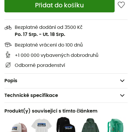
85 g/m²
Přidat do košíku
Materiál kšiltu: NetPlus™ - 100% recyklované
rybářské sítě
Bezplatné dodání od 3500 Kč
Kšiltovka ve stylu "trucker" se šesti panely a mesh
Po. 17 Srp.
-
Ut. 18 Srp.
na zadní straně
Kšilt 100% recyklované rybářské sítě
Bezplatné vrácení do 100 dnů
Vnitřní páska z organické bavlny
+1 000 000 vybavených dobrodruhů
Nastavitelný pásek
Odborné poradenství
Certifikovaná výroba Fair Trade™
Hmotnost: 91 g.
Popis
Technické specifikace
Doporučené pro
Produkt(y) související s tímto článkem
Pěší turistika / Trekking / Běžné použití
Pohlaví