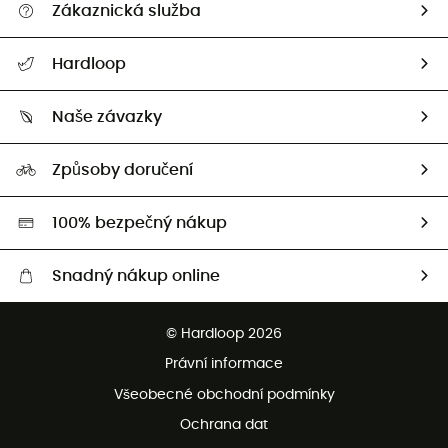
Zákaznická služba
Nápověda a kontakt
Hardloop
Sledovat zásilku
Kdo jsme?
Vrácení zboží a peněz
Naše závazky
HardGuides
Průvodce velikostmi
Naše stopa
Naši Ambasadoři
Způsoby doručení
Second hand
HardGreen
100% bezpečný nákup
Snadný nákup online
Bezplatné dodání od 3500 Kč
© Hardloop 2026
Bezplatné vrácení do 100 dnů
Právní informace
Bezplatná zákaznická služba
Všeobecné obchodní podmínky
Ochrana dat