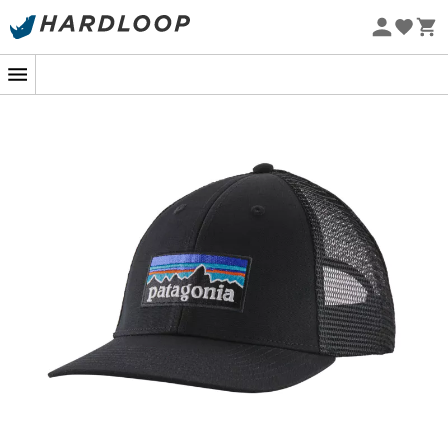
Letní akce 🔥 -5 % EXTRA při nákupu 2 produktů* s kódem
Summer5
Ekologicky šetrné