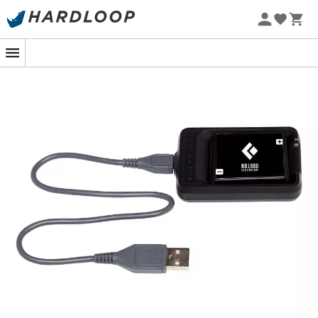
Letní akce 🔥 -5 % EXTRA při nákupu 2 produktů* s kódem
Summer5
-5% Extra - Kód Summer5