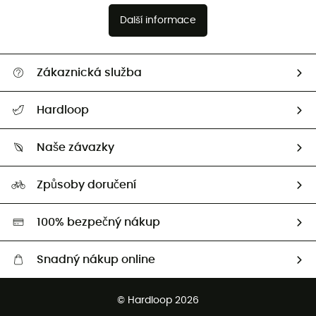
Další informace
Zákaznická služba
Nápověda a kontakt
Hardloop
Sledovat zásilku
Kdo jsme?
Vrácení zboží a peněz
Naše závazky
HardGuides
Průvodce velikostmi
Naše stopa
Naši Ambasadoři
Způsoby doručení
Second hand
HardGreen
100% bezpečný nákup
Snadný nákup online
Bezplatné dodání od 3500 Kč
© Hardloop 2026
Bezplatné vrácení do 100 dnů