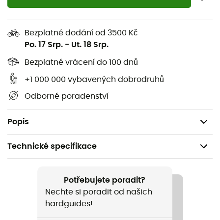
technologie modulární
nabíjecí baterie
,
Bd 1800
Battery & Charger
je dodávána s USB nabíječkou a
dobíjecí lithium-iontovou buňkou 1 800 mAh. Můžete se
Bezplatné dodání od 3500 Kč
tak vydat na dobrodružství na několik dní bez obav: vaše
Po. 17 Srp.
-
Ut. 18 Srp.
čelovka může být neustále znovu použita!
Bezplatné vrácení do 100 dnů
Kompatibilní s modely Sprinter275 a ReVolt350
+1 000 000 vybavených dobrodruhů
Nabíječka v ceně
Odborné poradenství
Dobíjecí zdroj 1 800 mAh lithium-ion
Hmotnost: 70 g
Popis
Technické specifikace
Doporučené pro
Kemping / Bivakování
Potřebujete poradit?
Nechte si poradit od našich
Hmotnost
hardguides!
70g