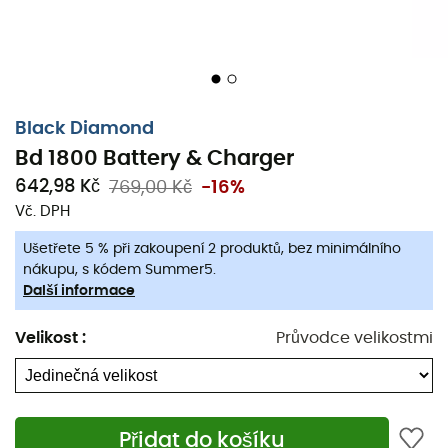
Black Diamond
Bd 1800 Battery & Charger
642,98 Kč
769,00 Kč
-16%
Vč. DPH
Ušetřete 5 % při zakoupení 2 produktů, bez minimálního
nákupu, s kódem Summer5.
Další informace
Velikost
:
Průvodce velikostmi
Bd 1800 Battery & Charger
je
baterie
navržená značkou
Black Diamond
, ideální pro nabíjení vašich
elektronických zařízení, nebo proč ne vaší čelovky,
Přidat do košíku
během vašich výletů na
hory
. Skutečná novinka v oblasti