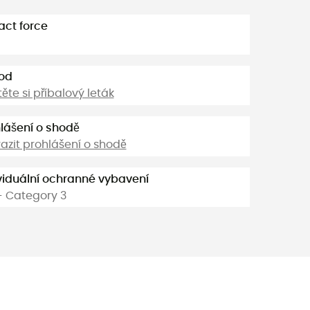
ct force
od
těte si příbalový leták
lášení o shodě
azit prohlášení o shodě
viduální ochranné vybavení
- Category 3