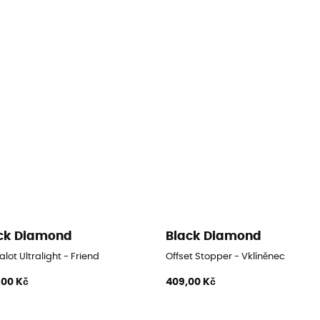
ck Diamond
Black Diamond
ot Ultralight - Friend
Offset Stopper - Vklíněnec
,00 Kč
409,00 Kč