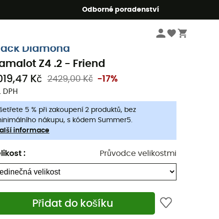
r5
Odborné poradenství
Lezecké
Lezecké vybavení
Vklíněnce
lack Diamond
amalot Z4 .2 - Friend
019,47 Kč
2429,00 Kč
-17%
. DPH
šetřete 5 % při zakoupení 2 produktů, bez
inimálního nákupu, s kódem Summer5.
alší informace
likost
:
Průvodce velikostmi
Přidat do košíku