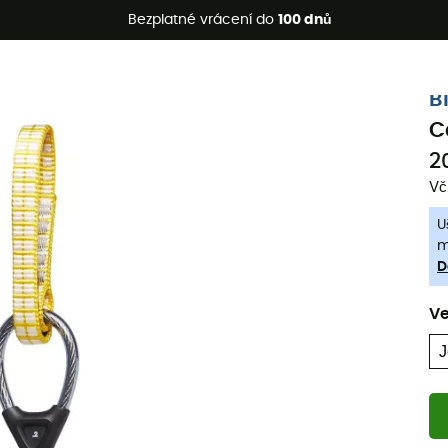
etní akce 🔥 -5 % EXTRA při nákupu 2 produktů* s kódem Summe
Bezplatné vrácení do
100 dnů
-5% Extra - Kód Summer5
B
C
2
Vč
U
m
D
Ve