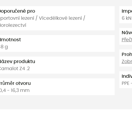
Doporučené pro
Impa
portovní lezení / Vícedélkové lezení /
6 kN
Horolezectví
Náv
Hmotnost
Přeč
48 g
Proh
Název produktu
Zobr
Camalot Z4 .2
Indi
Průměr otvoru
PPE 
0,4 - 16,3 mm