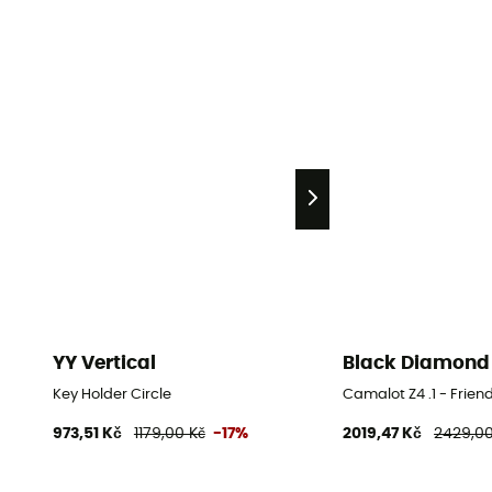
YY Vertical
Black Diamond
Key Holder Circle
Camalot Z4 .1 - Frien
973,51 Kč
1179,00 Kč
-17%
2019,47 Kč
2429,00