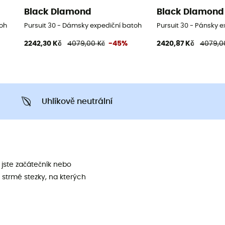
Black Diamond
Black Diamond
toh
Pursuit 30 - Dámsky expediční batoh
Pursuit 30 - Pánsky 
2242,30 Kč
4079,00 Kč
-45%
2420,87 Kč
4079,0
Uhlíkově neutrální
jste začátečník nebo
 strmé stezky, na kterých