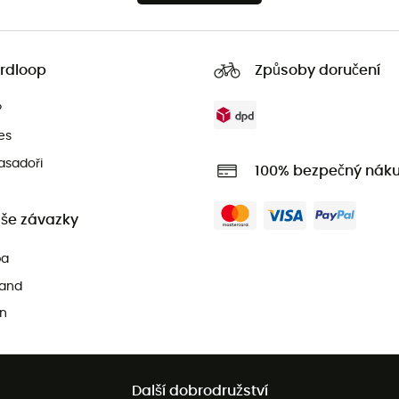
rdloop
Způsoby doručení
?
es
asadoři
100% bezpečný nák
še závazky
pa
and
n
Další dobrodružství