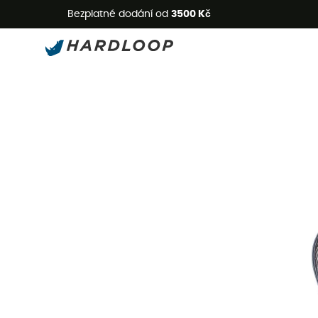
L
Bezplatné dodání od
3500 Kč