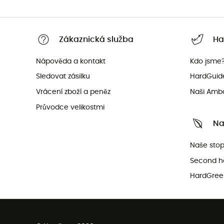
Zákaznická služba
Ha
Nápověda a kontakt
Kdo jsme
Sledovat zásilku
HardGuid
Vrácení zboží a peněz
Naši Amb
Průvodce velikostmi
Na
Naše sto
Second h
HardGree