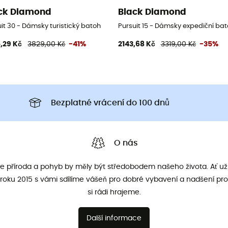
ck Diamond
Black Diamond
it 30 - Dámsky turistický batoh
Pursuit 15 - Dámsky expediční ba
,29 Kč
3829,00 Kč
-41%
2143,68 Kč
3319,00 Kč
-35%
Bezplatné vrácení do 100 dnů
O nás
že příroda a pohyb by měly být středobodem našeho života. Ať už 
roku 2015 s vámi sdílíme vášeň pro dobré vybavení a nadšení pro
si rádi hrajeme.
Další informace