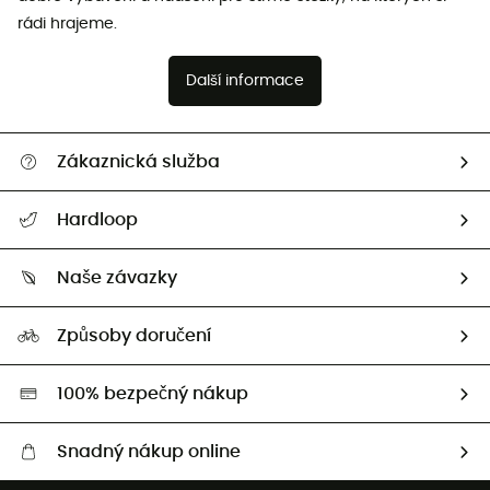
rádi hrajeme.
Další informace
Zákaznická služba
Nápověda a kontakt
Hardloop
Sledovat zásilku
Kdo jsme?
Vrácení zboží a peněz
Naše závazky
HardGuides
Průvodce velikostmi
Naše stopa
Naši Ambasadoři
Způsoby doručení
Second hand
HardGreen
100% bezpečný nákup
Snadný nákup online