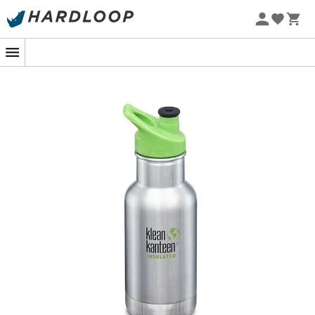
Letní akce 🔥 -5 % EXTRA při nákupu 2 produktů* s kódem
Summer5
-5% Extra - Kód Summer5