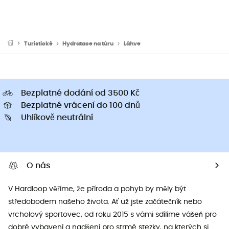
Turistické
Hydratace na túru
Láhve
Bezplatné dodání od 3500 Kč
Bezplatné vrácení do 100 dnů
Uhlíkově neutrální
O nás
V Hardloop věříme, že příroda a pohyb by měly být
středobodem našeho života. Ať už jste začátečník nebo
vrcholový sportovec, od roku 2015 s vámi sdílíme vášeň pro
dobré vybavení a nadšení pro strmé stezky, na kterých si