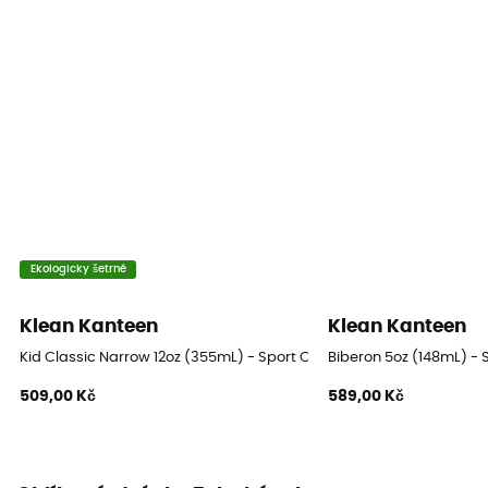
Ekologicky šetrné
Klean Kanteen
Klean Kanteen
Kid Classic Narrow 12oz (355mL) - Sport Cap - Láhev
Biberon 5oz (148mL) - S
509,00 Kč
589,00 Kč