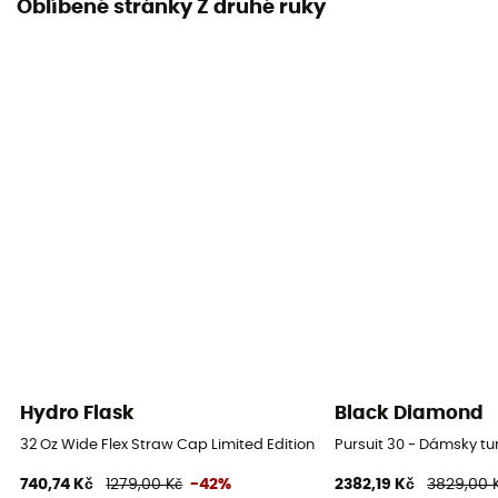
Oblíbené stránky Z druhé ruky
Hydro Flask
Black Diamond
32 Oz Wide Flex Straw Cap Limited Edition - Láhev
Pursuit 30 - Dámsky tu
740,74 Kč
1279,00 Kč
-42%
2382,19 Kč
3829,00 