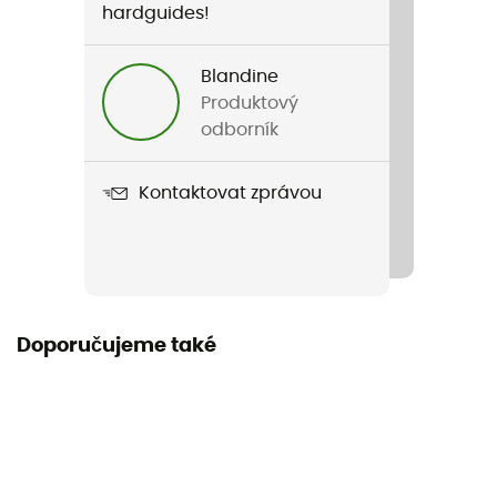
Hmotnost
hardguides!
292 g
Blandine
Název produktu
Produktový
Insulated Kid Classic 12oz - Kid Sport Cap
odborník
Objem
Kontaktovat zprávou
355 ml
Materiály
Stainless steel
Doporučujeme také