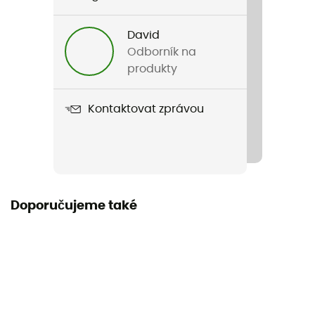
Pohlaví
Pánské / Dámské
David
Odborník na
Název produktu
produkty
Spine VPD Air Vest
Kontaktovat zprávou
Střih
Nastavené
Individuální ochranné vybavení
PPE - Category 2
Doporučujeme také