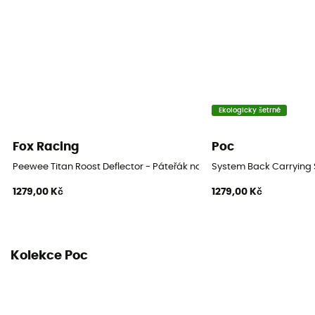
Ekologicky šetrné
Fox Racing
Poc
Peewee Titan Roost Deflector - Páteřák na kolo
System Back Carrying S
1279,00 Kč
1279,00 Kč
Kolekce Poc