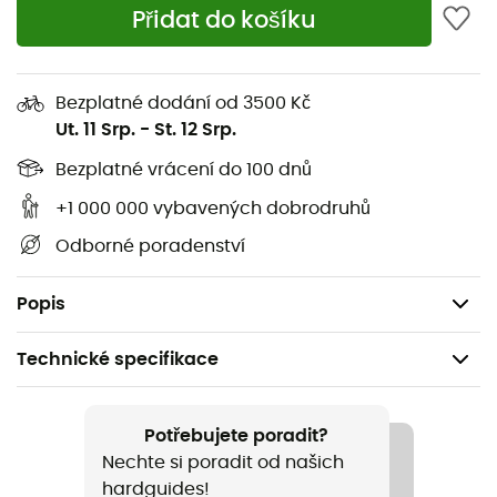
prodyšnost po celou dobu vašeho výletu. Navíc se
Přidat do košíku
strečová tkanina
z odolné síťoviny dokonale přizpůsobí
vašemu tělu.
Provádějte všechny své
outdoorové
aktivity
nejextrémnějším způsobem s jistotou, že jste
Bezplatné dodání od 3500 Kč
efektivně chráněni díky
Spine VPD Air Vest
!
Ut. 11 Srp.
-
St. 12 Srp.
3vrstvá konstrukce
Bezplatné vrácení do 100 dnů
Lehká a odvětraná ochrana zad
+1 000 000 vybavených dobrodruhů
Odnímatelný elastický pás
Odborné poradenství
Odolná a vysoce prodyšná síťovaná tkanina
Ochrana zad certifikovaná EN1621-2 úrovně 1
Popis
Technické specifikace
Doporučené pro
Alpské lyžování / Běžné použití / Horské kolo / Ski
Potřebujete poradit?
freeride
Nechte si poradit od našich
hardguides!