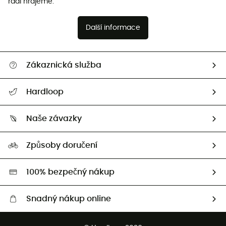
rádi hrajeme.
Další informace
Zákaznická služba
Nápověda a kontakt
Hardloop
Sledovat zásilku
Kdo jsme?
Vrácení zboží a peněz
Naše závazky
HardGuides
Průvodce velikostmi
Naše stopa
Naši Ambasadoři
Způsoby doručení
Second hand
HardGreen
100% bezpečný nákup
Snadný nákup online
Bezplatné dodání od 3500 Kč