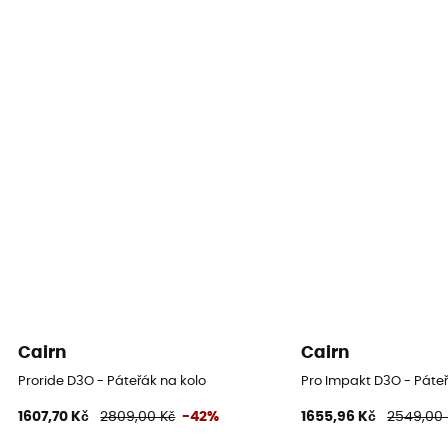
Cairn
Cairn
Proride D3O - Páteřák na kolo
Pro Impakt D3O - Páteř
1607,70 Kč
2809,00 Kč
-42%
1655,96 Kč
2549,00 