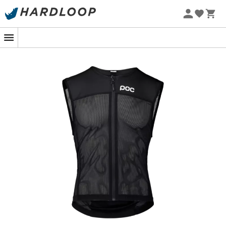
Letní akce 🔥 -5 % EXTRA při nákupu 2 produktů* s kódem
Summer5