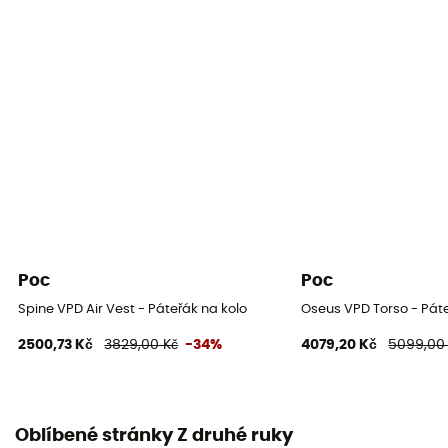
Poc
Poc
Spine VPD Air Vest - Páteřák na kolo
Oseus VPD Torso - Páte
2500,73 Kč
3829,00 Kč
-34%
4079,20 Kč
5099,00
Oblíbené stránky Z druhé ruky