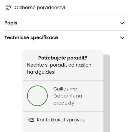
fluorescenční oranžovou vestu POCito Bib s
Odborné poradenství
reflexními prvky, která se nosí přes bundu
Hmotnost: 500 g
Popis
Technické specifikace
Doporučené pro
Alpské lyžování / Lyžování
Potřebujete poradit?
Nechte si poradit od našich
Pohlaví
hardguides!
Dětské
Guillaume
Název produktu
Odborník na
Pocito Skull
produkty
Použité technologie
Kontaktovat zprávou
Recco