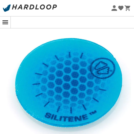
Letní akce 🔥 -5 % EXTRA při nákupu 2 produktů* s kódem
Summer5
Ekologicky šetrné