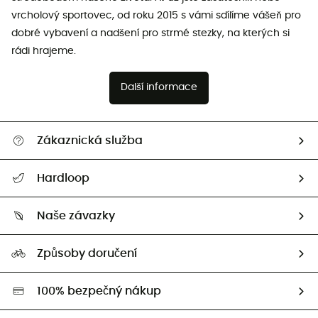
vrcholový sportovec, od roku 2015 s vámi sdílíme vášeň pro
dobré vybavení a nadšení pro strmé stezky, na kterých si
rádi hrajeme.
Další informace
Zákaznická služba
Nápověda a kontakt
Hardloop
Sledovat zásilku
Kdo jsme?
Vrácení zboží a peněz
Naše závazky
HardGuides
Průvodce velikostmi
Naše stopa
Naši Ambasadoři
Způsoby doručení
Second hand
HardGreen
100% bezpečný nákup