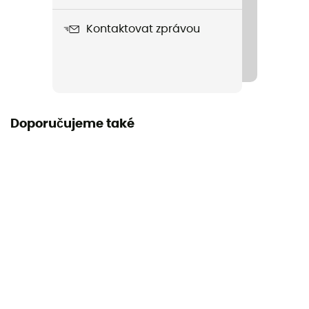
Kontaktovat zprávou
Rozměry
50 mm diameter
Součástí dodávky
4 osłony
Doporučujeme také