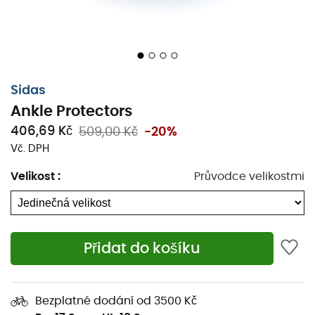
Sidas
Ankle Protectors
406,69 Kč
509,00 Kč
-20%
Vč. DPH
Velikost
:
Průvodce velikostmi
Přidat do košíku
Ankle Protectors
je
nan
od značky
Sidas
. Perfektní pro
doprovod během vašeho dne na lyžích nebo túry v
oblasti Aravis. Tato
ochrana Sidas
zmírní vaše různé
Bezplatné dodání od 3500 Kč
bolesti způsobené třením a tlakem bot na vnitřní a vnější