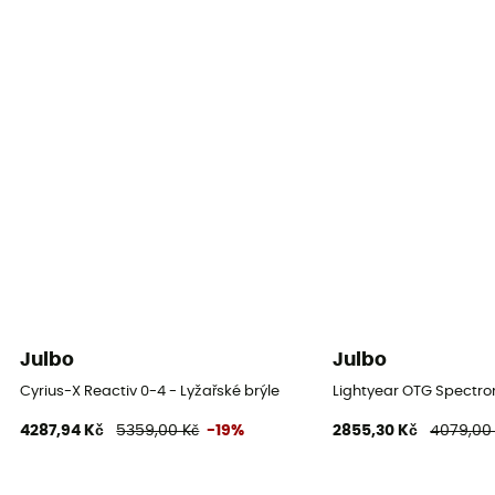
Tloušťka pěny
Dvojité
Individuální ochranné vybavení
PPE - Category 1
Julbo
Julbo
Cyrius-X Reactiv 0-4 - Lyžařské brýle
Lightyear OTG Spectron
4287,94 Kč
5359,00 Kč
-19%
2855,30 Kč
4079,00