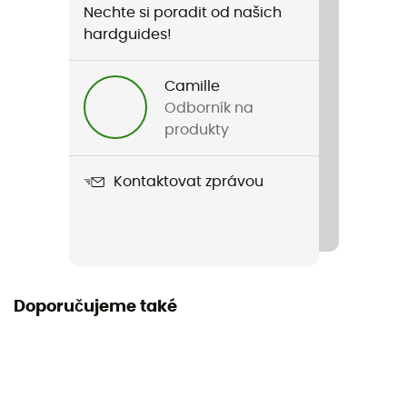
Nechte si poradit od našich
Pohlaví
hardguides!
Pánské / Dámské
Camille
Název produktu
Odborník na
Fusion LED
produkty
Sklo
Kontaktovat zprávou
Dvojité sklo
Doplňkové sklo
Ne
Tvar skel
Doporučujeme také
Sférické
Obroučky
Sférické