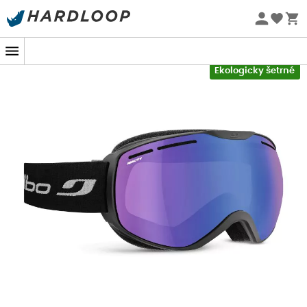
Letní akce 🔥 -5 % EXTRA při nákupu 2 produktů* s kódem
Summer5
-5% Extra - Kód Summer5
Ekologicky šetrné