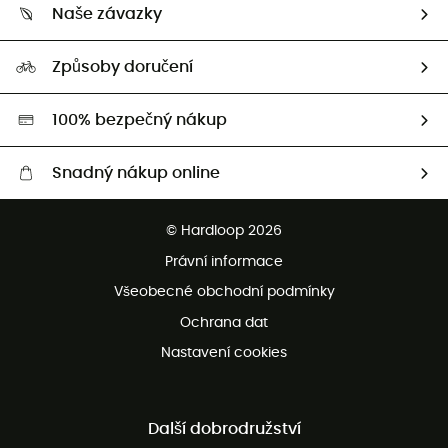
Vrácení zboží a peněz
Naše závazky
HardGuides
Průvodce velikostmi
Naše stopa
Naši Ambasadoři
Způsoby doručení
Second hand
HardGreen
100% bezpečný nákup
Snadný nákup online
Bezplatné dodání od 3500 Kč
© Hardloop 2026
Bezplatné vrácení do 100 dnů
Právní informace
Bezplatná zákaznická služba
Všeobecné obchodní podmínky
Ochrana dat
Nastavení cookies
Další dobrodružství