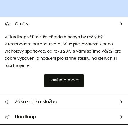
O nás
V Hardloop věříme, že příroda a pohyb by měly být
středobodem našeho života. Ať už jste začátečník nebo
vrcholový sportovec, od roku 2015 s vámi sdílíme vášeň pro
dobré vybavení a nadšení pro strmé stezky, na kterých si
rádi hrajeme.
Další informace
Zákaznická služba
Nápověda a kontakt
Hardloop
Sledovat zásilku
Kdo jsme?