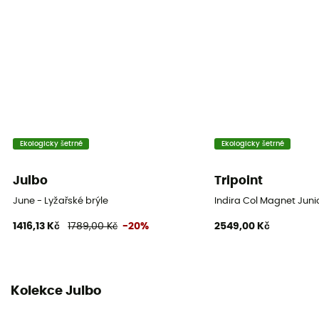
Materiál
Reactiv Performance: Trivex
Třída ochrany
Fotochromní 1-2
Label
Zaručený původ v Evropě
Ekologicky šetrné
Ekologicky šetrné
Typ skel
Julbo
Tripoint
Fotochromatické
June - Lyžařské brýle
Indira Col Magnet Junio
1416,13 Kč
1789,00 Kč
-20%
2549,00 Kč
Over the glasses (OTG)
Ne
Velikost obličeje
Kolekce Julbo
střední obličej / široký obličej