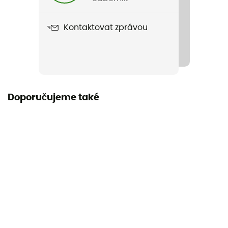
Název produktu
Kontaktovat zprávou
Men's Active Warm Tights
Nepromokavost
Odpuzovač vody
Label
Doporučujeme také
Bluesign / Fair Wear Foundation / Recyklované /
Green Shape / Grüner Knopf / PFC-Free
Sezona
Autumn / Winter
Materiály
[main] 89 % polyester recyclé - 11 % élasthanne
Reflexní prvky