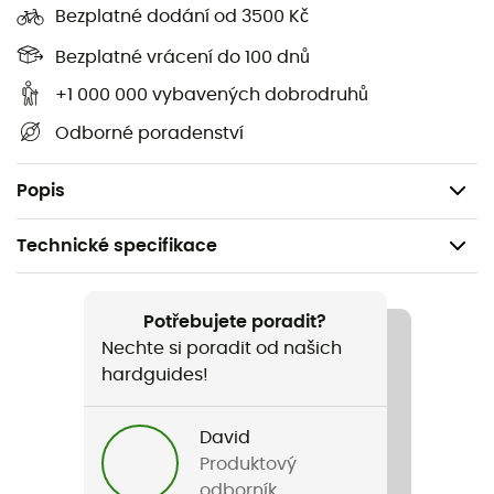
Bezplatné dodání od 3500 Kč
Elastické a bezešvé
Bezplatné vrácení do 100 dnů
Měkké a ideální pro citlivou pokožku (certifikováno
Oeko-Tex® 100)
+1 000 000 vybavených dobrodruhů
Odborné poradenství
Multifunkční využití
; žijte více (dobrodružství),
spotřebovávejte méně! Produkty Multiuse jsou
multifunkční a vhodné pro různé aktivity.
Popis
Technické specifikace
Doporučené pro
Horské kolo / Kolo
Potřebujete poradit?
Nechte si poradit od našich
Pohlaví
hardguides!
Pánské
David
Hmotnost
Produktový
328 g
odborník