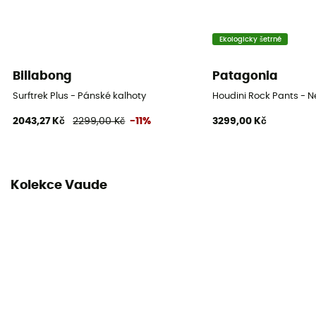
Ano
Vlastnost oděvu
Ekologicky šetrné
Prodyšný / Větrovka / Rychlé sušení
Billabong
Patagonia
Délka
Surftrek Plus - Pánské kalhoty
Houdini Rock Pants - 
Dlouhé
2043,27 Kč
2299,00 Kč
-11%
3299,00 Kč
Kamzičí kůže
Advanced Cycling Green Chamois
Kolekce Vaude
Délka výletů
Between 2h and 4h
Šle
Ano