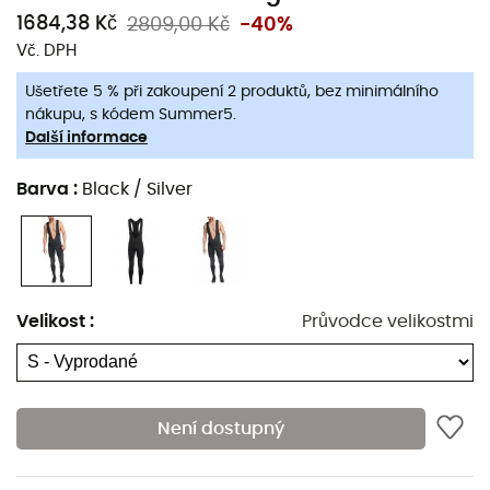
Ergonomický střih
1684,38 Kč
2809,00 Kč
-40%
Předtvarovaná kolena
Vč. DPH
Podšívka z měkkého fleecu
Ušetřete 5 % při zakoupení 2 produktů, bez minimálního
Části kolen jsou 100% větruodolné
nákupu, s kódem Summer5.
Šle z mesh materiálu v provedení
Další informace
Flatlock švy
Barva
:
Black / Silver
Reflexní prvky
Délka vnitřního švu (pro střední velikost): 80 cm
Přiléhavý střih pro pocit těsného nošení
Hmotnost: 328 g
Velikost
:
Průvodce velikostmi
Polstrování Men´s Active Cycling
8 mm
Tloušťka tlumící pěny (60 kg/m3)
Není dostupný
Pěna s otevřenými póry pro lepší prodyšnost
Předtvarováno pro mužskou anatomii