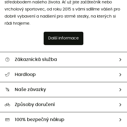
středobodem našeho života. Ať už jste začátečník nebo
vrcholový sportovec, od roku 2015 s vámi sdílíme vášeň pro
dobré vybavení a nadšení pro strmé stezky, na kterých si
rádi hrajeme.
Další informace
Zákaznická služba
Nápověda a kontakt
Hardloop
Sledovat zásilku
Kdo jsme?
Vrácení zboží a peněz
Naše závazky
HardGuides
Průvodce velikostmi
Naše stopa
Naši Ambasadoři
Způsoby doručení
Second hand
HardGreen
100% bezpečný nákup