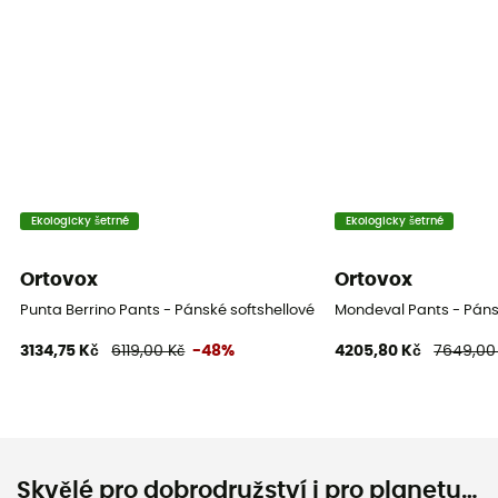
Ekologicky šetrné
Ekologicky šetrné
Ortovox
Ortovox
Punta Berrino Pants - Pánské softshellové kalhoty
Mondeval Pants - Pánsk
3134,75 Kč
6119,00 Kč
-48%
4205,80 Kč
7649,00
Skvělé pro dobrodružství i pro planetu…