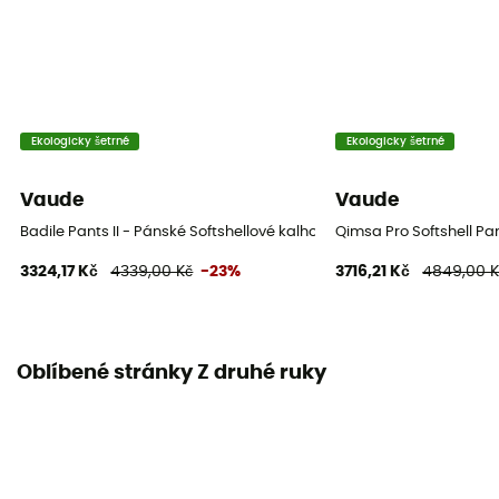
Ekologicky šetrné
Ekologicky šetrné
Vaude
Vaude
Badile Pants II - Pánské Softshellové kalhoty
Qimsa Pro Softshell Pa
3324,17 Kč
4339,00 Kč
-23%
3716,21 Kč
4849,00 K
Oblíbené stránky Z druhé ruky