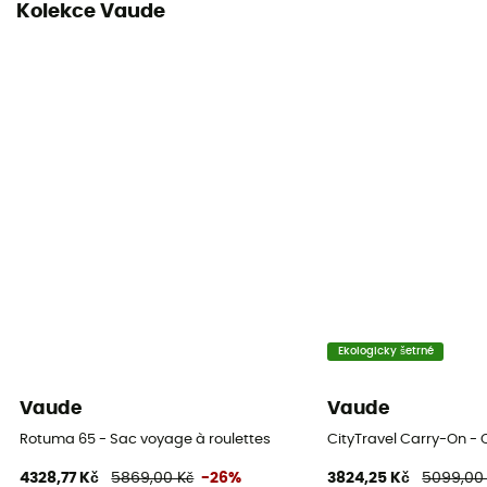
Kolekce Vaude
Ekologicky šetrné
Vaude
Vaude
Rotuma 65 - Sac voyage à roulettes
CityTravel Carry-On - 
4328,77 Kč
5869,00 Kč
-26%
3824,25 Kč
5099,00