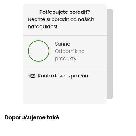
Doporučené pro
Cestování
Potřebujete poradit?
Nechte si poradit od našich
Pohlaví
hardguides!
Pánské / Dámské
Sanne
Název produktu
Odborník na
Rotuma 90
produkty
Objem
Kontaktovat zprávou
90 L
Carrying system
Kolečka
Kompatibilní s příručním zavazadlem
Doporučujeme také
Ne