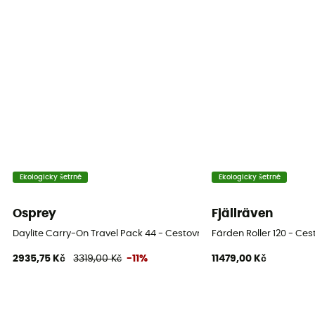
Skořepina
Semi-rigide
Ekologicky šetrné
Ekologicky šetrné
Osprey
Fjällräven
Daylite Carry-On Travel Pack 44 - Cestovní kufry
Färden Roller 120 - Ces
2935,75 Kč
3319,00 Kč
-11%
11479,00 Kč