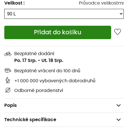
Přední zip
Velikost
:
Průvodce velikostmi
Horní rukojeť
Boční rukojeť
Přidat do košíku
Rukojeti
Ukládací rukojeť, lehké rolování
Bezplatné dodání
Vyměnitelná kolečka
Po. 17 Srp.
-
Ut. 18 Srp.
Zvýšená základna
Bezplatné vrácení do 100 dnů
+1 000 000 vybavených dobrodruhů
Zpevněné hrany
Odborné poradenství
Možnost uzamknutí jezdců zipu zámkem TSA
Hmotnost: 3 950 g
Popis
Technické specifikace