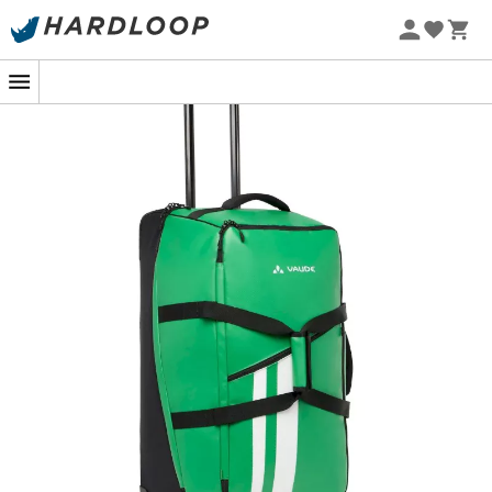
Letní akce 🔥 -5 % EXTRA při nákupu 2 produktů* s kódem
Summer5
-5% Extra - Kód Summer5
V ruchu cestování, kde se počítá každá minuta a každý
pohyb je promyšlený, se
Rotuma 90
od
Vaude
ukazuje
jako ideální společník. Představte si, že procházíte letišti
a nádražími s neuvěřitelnou lehkostí, díky jeho tichým a
vyměnitelným kolečkům, která hladce kloužou po
nejrůznějších površích. Ať už se jedná o víkendový útěk
nebo ambicióznější cestu, tento cestovní kufr na
kolečkách zůstává nenápadný, ale zároveň mimořádně