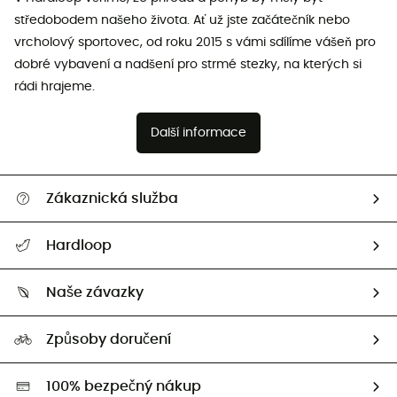
středobodem našeho života. Ať už jste začátečník nebo
vrcholový sportovec, od roku 2015 s vámi sdílíme vášeň pro
dobré vybavení a nadšení pro strmé stezky, na kterých si
rádi hrajeme.
Další informace
Zákaznická služba
Nápověda a kontakt
Hardloop
Sledovat zásilku
Kdo jsme?
Vrácení zboží a peněz
Naše závazky
HardGuides
Průvodce velikostmi
Naše stopa
Naši Ambasadoři
Způsoby doručení
Second hand
HardGreen
100% bezpečný nákup