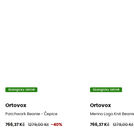
Ekologicky šetrné
Ekologicky šetrné
Ortovox
Ortovox
Patchwork Beanie - Čepice
Merino Logo Knit Beani
766,37 Kč
1279,00 Kč
-40%
766,37 Kč
1279,00 Kč