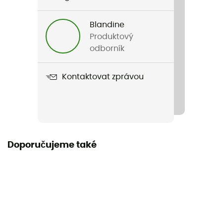
Pánské / Dámské
Blandine
Název produktu
Produktový
Whirlibird Watch Cap Beanie
odborník
Materiály
Kontaktovat zprávou
[principale] 100 % fil acrylique doux
Doporučujeme také