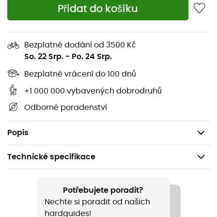
Přidat do košíku
Bezplatné dodání od 3500 Kč
Whirlibird Watch Cap Beanie
je
čepice
pro
muže
i
So. 22 Srp.
-
Po. 24 Srp.
ženy
navržená značkou
Columbia
. Ideální pro
každodenní nošení nebo pro vaše
outdoorové
aktivity,
Bezplatné vrácení do 100 dnů
jako je
trekking
,
turistika
nebo
lyžování
, tato pletená
+1 000 000 vybavených dobrodruhů
čepice
vám poskytne teplo a pohodlí po celý den.
Odborné poradenství
Snadná na uložení a přenášení,
Whirlibird Watch Cap
Beanie
vás doprovodí na všech vašich chladných
dobrodružstvích!
Popis
Technické specifikace
Doporučené pro
Běžné použití / Zimní sporty
Potřebujete poradit?
Nechte si poradit od našich
Pohlaví
hardguides!