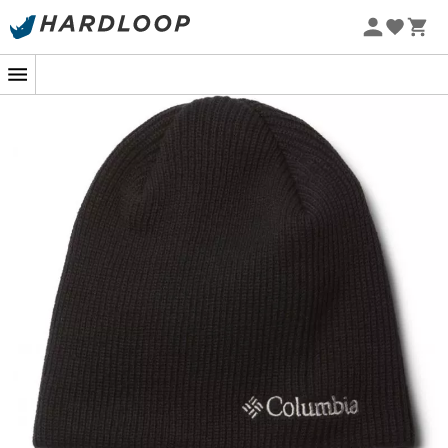
Letní akce 🔥 -5 % EXTRA při nákupu 2 produktů* s kódem
Summer5