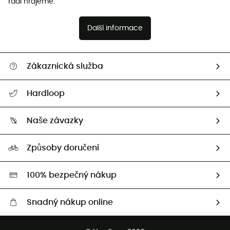
rádi hrajeme.
Další informace
Zákaznická služba
Nápověda a kontakt
Hardloop
Sledovat zásilku
Kdo jsme?
Vrácení zboží a peněz
Naše závazky
HardGuides
Průvodce velikostmi
Naše stopa
Naši Ambasadoři
Způsoby doručení
Second hand
HardGreen
100% bezpečný nákup
Snadný nákup online
Bezplatné dodání od 3500 Kč