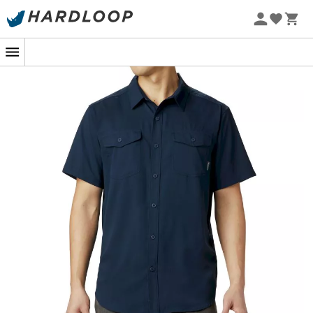
Letní akce 🔥 -5 % EXTRA při nákupu 2 produktů* s kódem
Summer5
-5% Extra - Kód Summer5