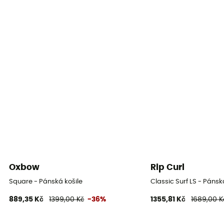
Rukávy
Krátké
Kapsy
2 kieszenie
Materiál
100% Polyester
Materiály
[Main] 100% Polyester
Vlastnost oděvu
Oxbow
Rip Curl
Prodyšný
Square - Pánská košile
Classic Surf LS - Pánsk
889,35 Kč
1399,00 Kč
-36%
1355,81 Kč
1689,00 K