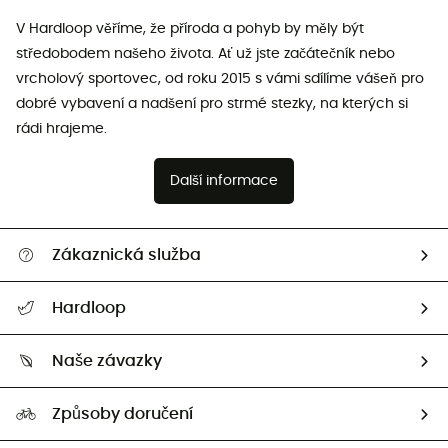
V Hardloop věříme, že příroda a pohyb by měly být
středobodem našeho života. Ať už jste začátečník nebo
vrcholový sportovec, od roku 2015 s vámi sdílíme vášeň pro
dobré vybavení a nadšení pro strmé stezky, na kterých si
rádi hrajeme.
Další informace
Zákaznická služba
Nápověda a kontakt
Hardloop
Sledovat zásilku
Kdo jsme?
Vrácení zboží a peněz
Naše závazky
HardGuides
Průvodce velikostmi
Naše stopa
Naši Ambasadoři
Způsoby doručení
Second hand