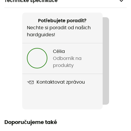
Technické specifikace
Doporučené pro
Pěší turistika / Trekking / Běžné použití
Potřebujete poradit?
Nechte si poradit od našich
Pohlaví
hardguides!
Pánské
Célia
Název produktu
Odborník na
Utilizer II Solid Short Sleeve Shirt
produkty
Použité technologie
Kontaktovat zprávou
Omni-Wick™ / Omni-Shade™ / Omni-Wick™
Stretch
Ne
Střih
Doporučujeme také
Standardní