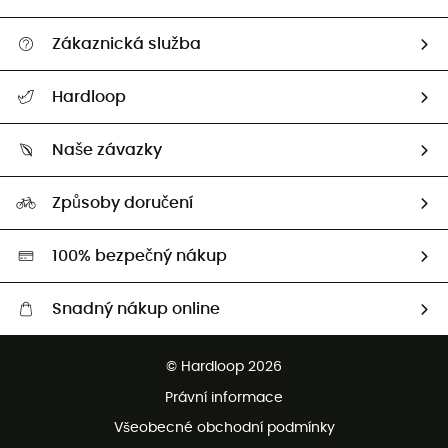
Zákaznická služba
Nápověda a kontakt
Hardloop
Sledovat zásilku
Kdo jsme?
Vrácení zboží a peněz
Naše závazky
HardGuides
Průvodce velikostmi
Naše stopa
Naši Ambasadoři
Způsoby doručení
Second hand
HardGreen
100% bezpečný nákup
Snadný nákup online
Bezplatné dodání od 3500 Kč
© Hardloop 2026
Bezplatné vrácení do 100 dnů
Právní informace
Bezplatná zákaznická služba
Všeobecné obchodní podmínky