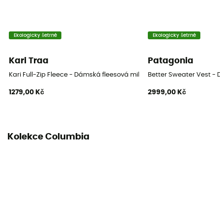
Ekologicky šetrné
Ekologicky šetrné
Kari Traa
Patagonia
Kari Full-Zip Fleece - Dámská fleesová mikina
Better Sweater Vest -
1279,00 Kč
2999,00 Kč
Kolekce Columbia