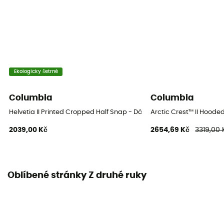
Ekologicky šetrné
Columbia
Columbia
Helvetia II Printed Cropped Half Snap - Dámská fleesová mikina
Arctic Crest™ II Hoode
2039,00 Kč
2654,69 Kč
3319,00 
Oblíbené stránky Z druhé ruky