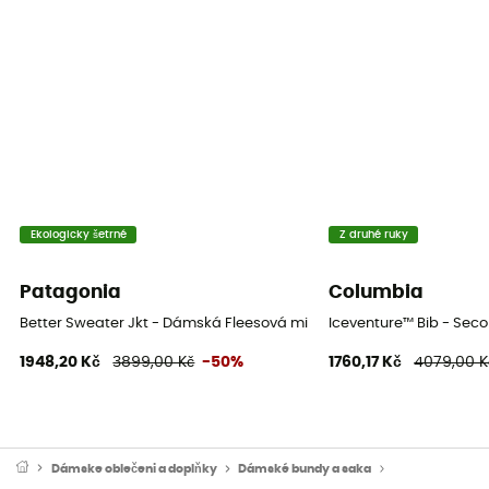
Ekologicky šetrné
Z druhé ruky
Patagonia
Columbia
Better Sweater Jkt - Dámská Fleesová mikina
Iceventure™ Bib - Sec
1948,20 Kč
3899,00 Kč
-50%
1760,17 Kč
4079,00 K
Dámske oblečeni a doplňky
Dámské bundy a saka
Dámské sportov