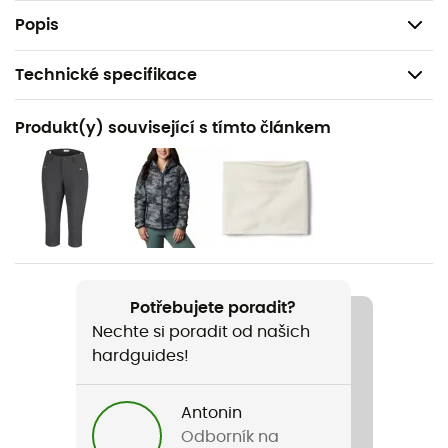
Střední délka na zádech: 64 cm
Popis
Technické specifikace
Doporučené pro
Produkt(y) související s tímto článkem
Pěší turistika
Pohlaví
Dámské
Název produktu
Fast Trek™ II Jacket
Potřebujete poradit?
Nechte si poradit od našich
Střih
hardguides!
Nastavené
Kapuce
Antonin
Ne
Odborník na