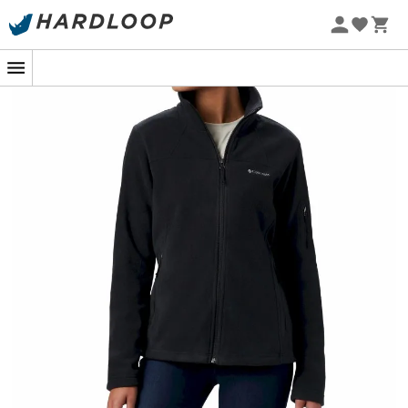
Letní akce 🔥 -5 % EXTRA při nákupu 2 produktů* s kódem
Summer5
-5% Extra - Kód Summer5