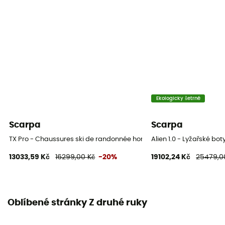
Ekologicky šetrné
Scarpa
Scarpa
TX Pro - Chaussures ski de randonnée homme
Alien 1.0 - Lyžařské bot
13033,59 Kč
16299,00 Kč
-20%
19102,24 Kč
25479,0
Oblíbené stránky Z druhé ruky