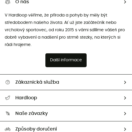
O nás
V Hardloop věříme, že příroda a pohyb by měly být
středobodem našeho života. Ať už jste začátečník nebo
vrcholový sportovec, od roku 2015 s vámi sdílíme vášeň pro
dobré vybavení a nadšení pro strmé stezky, na kterých si
rádi hrajeme.
Další informace
Zákaznická služba
Nápověda a kontakt
Hardloop
Sledovat zásilku
Kdo jsme?
Vrácení zboží a peněz
Naše závazky
HardGuides
Průvodce velikostmi
Naše stopa
Naši Ambasadoři
Způsoby doručení