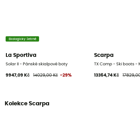
Úroveň
Pokročilý
Počet háčků
3
Ekologicky šetrné
La Sportiva
Scarpa
Solar II - Pánské skialpové boty
TX Comp - Ski boots - 
9947,09 Kč
14029,00 Kč
-29%
13364,74 Kč
17829,0
Kolekce Scarpa