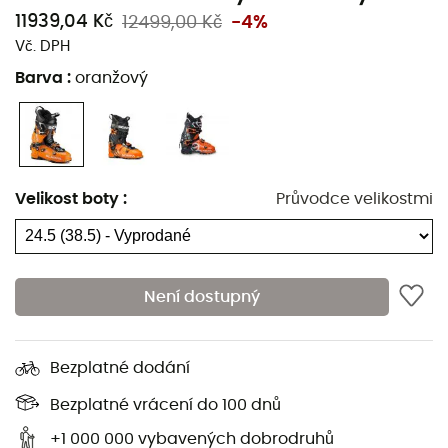
11939,04 Kč
12499,00 Kč
-4%
Vč. DPH
Barva
:
oranžový
Velikost boty
:
Průvodce velikostmi
Flex index: 110
Hmotnost: 1,4 kg (jedna bota)
Není dostupný
Přepínač Ski/Walk: Speedlock Plus
Ventilační mřížky OutDry®
Bezplatné dodání
Plášť Grimalid®
Rozsah pohybu 59°
Bezplatné vrácení do 100 dnů
Uzavírací systém HRS Strap
+1 000 000 vybavených dobrodruhů