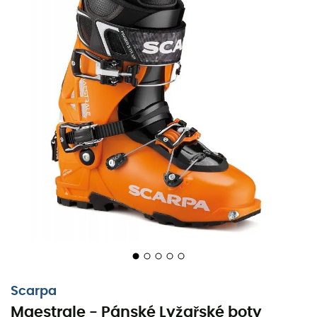
při stoupání téměř přirozený. Navíc přepínač pro přechod
mezi lyžováním a chůzí je snadno použitelný a bez
jakéhokoliv tření. Podešev Vibram Cayman Pro poskytuje
výjimečnou přilnavost na nejnerovnějších terénech.
Scarpa
také myslí na vaše pohodlí s přidáním
voděodolných ventilačních mřížek Outdry®, které
umožňují regulaci teploty uvnitř boty a zabraňují
přehřívání. Lehká a odolná díky svému plášti z
Grimalidu®,
Maestrale
umožňuje s jistotou zdolávat i ty
nejnáročnější svahy. Nakonec, pro maximální přesnost,
najdete zde HRS Strap přezku (na nártu), která efektivně
udržuje vaši nohu pevně v botě.
Scarpa
Maestrale - Pánské Lyžařské boty