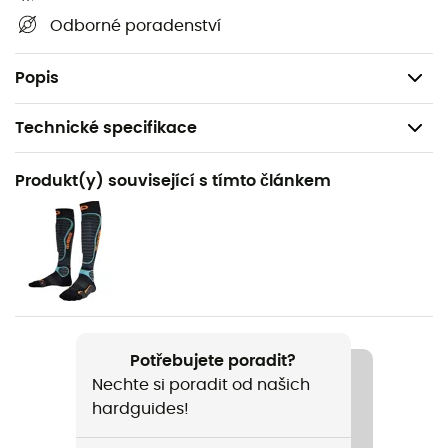
Design podešve: Splňuje normu DIN Iso 9523
Odborné poradenství
Podešev Vibram Cayman Pro
Šířka přední části chodidla: 101 mm
Popis
Technické specifikace
Doporučené pro
Produkt(y) související s tímto článkem
Skialpinismus
Pohlaví
Pánské
Hmotnost
2800 g
Potřebujete poradit?
Nechte si poradit od našich
Název produktu
hardguides!
Maestrale