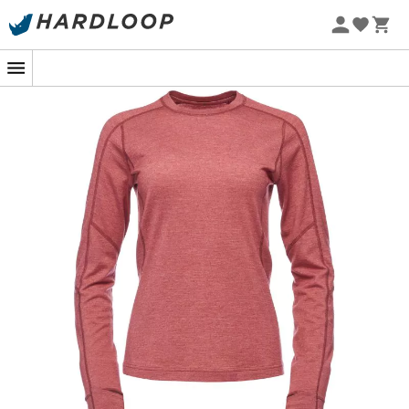
Letní akce 🔥 -5 % EXTRA při nákupu 2 produktů* s kódem
Summer5
-5% Extra - Kód Summer5