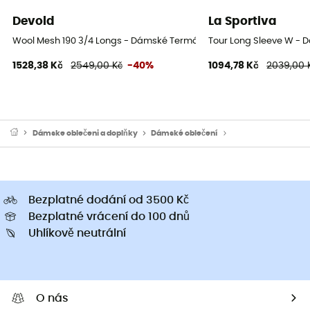
Devold
La Sportiva
Wool Mesh 190 3/4 Longs - Dámské Termální Punčocháče z merino v
Tour Long Sleeve W - D
1528,38 Kč
2549,00 Kč
-40%
1094,78 Kč
2039,00 
Dámske oblečeni a doplňky
Dámské oblečení
Dámské funkční trič
Bezplatné dodání od 3500 Kč
Bezplatné vrácení do 100 dnů
Uhlíkově neutrální
O nás