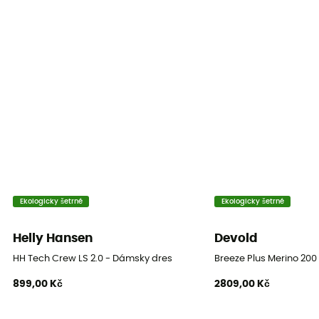
Tepelná ochrana
Ano
Rukávy
Dlouhé
Izolace
Hybridní
Materiály
78% Merino Wool - 22% Polyester
Ekologicky šetrné
Ekologicky šetrné
Helly Hansen
Devold
HH Tech Crew LS 2.0 - Dámsky dres
Breeze Plus Merino 200
899,00 Kč
2809,00 Kč