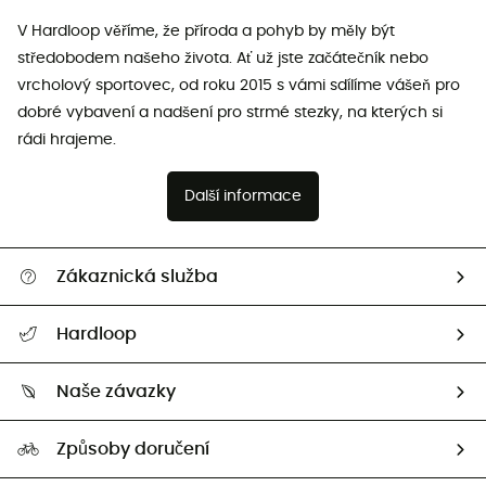
V Hardloop věříme, že příroda a pohyb by měly být
středobodem našeho života. Ať už jste začátečník nebo
vrcholový sportovec, od roku 2015 s vámi sdílíme vášeň pro
dobré vybavení a nadšení pro strmé stezky, na kterých si
rádi hrajeme.
Další informace
Zákaznická služba
Nápověda a kontakt
Hardloop
Sledovat zásilku
Kdo jsme?
Vrácení zboží a peněz
Naše závazky
HardGuides
Průvodce velikostmi
Naše stopa
Naši Ambasadoři
Způsoby doručení
Second hand