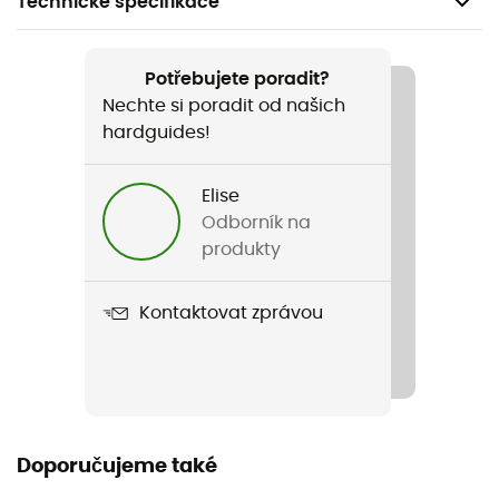
Technické specifikace
Doporučené pro
Běžné použití
Potřebujete poradit?
Nechte si poradit od našich
Pohlaví
hardguides!
Dámské
Elise
Hmotnost
Odborník na
146 g
produkty
Název produktu
Kontaktovat zprávou
Solution 150 Merino Base Crew
Vlastnosti
Otvory na palce
Stretch
Doporučujeme také
Ano