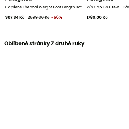
Capilene Thermal Weight Boot Length Bottoms - Dámské Boxerky
W's Cap LW Crew - Dám
907,34 Kč
2099,00 Kč
-56%
1789,00 Kč
Oblíbené stránky Z druhé ruky