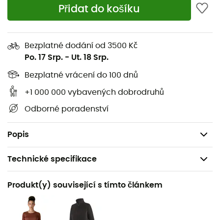
Přidat do košíku
zabránění tření a snížení objemu materiálu; velmi
praktický poklopec, kompatibilní s nošením úvazku
Stretch materiál Capilene® Midweight, který
Bezplatné dodání od 3500 Kč
zlepšuje vaše pohodlí a doprovází vaše pohyby
Po. 17 Srp.
-
Ut. 18 Srp.
Tento model je vyroben v rámci programu Fair
Bezplatné vrácení do 100 dnů
Trade Certified™ - což znamená, že pracovníci,
kteří jej vyrobili, dostali prémii za svou práci
+1 000 000 vybavených dobrodruhů
Certifikace bluesign®
Odborné poradenství
Země původu: vyrobeno na Srí Lance
Hmotnost: 156 g
Popis
Technické specifikace
Doporučené pro
Produkt(y) související s tímto článkem
Pěší turistika / Trekking / Běžné použití / Lyžování
Pohlaví