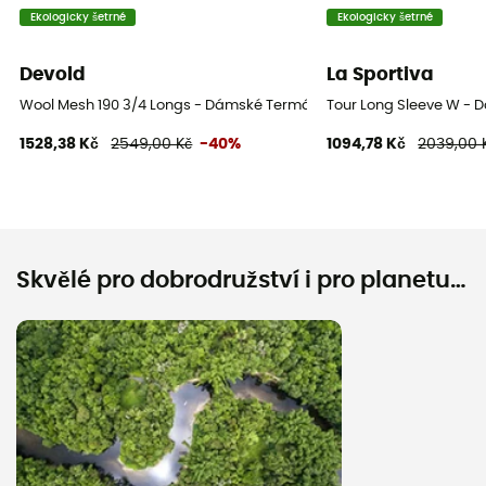
Ekologicky šetrné
Ekologicky šetrné
Devold
La Sportiva
Wool Mesh 190 3/4 Longs - Dámské Termální Punčocháče z merino v
Tour Long Sleeve W - D
1528,38 Kč
2549,00 Kč
-40%
1094,78 Kč
2039,00 
Skvělé pro dobrodružství i pro planetu…