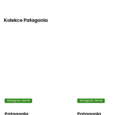
Kolekce Patagonia
Ekologicky šetrné
Ekologicky šetrné
Patagonia
Patagonia