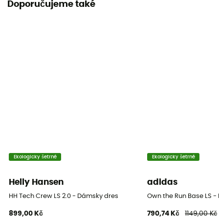
Doporučujeme také
Ano
Materiál
Capilene® Midweight
Materiály
[main] 100% recycled polyester
Vlastnost oděvu
Prodyšný / Proti zápachu
Vlna merino
Ne
Ekologicky šetrné
Ekologicky šetrné
Gramáž (g/m2)
Helly Hansen
adidas
130 - 150 g/m²
HH Tech Crew LS 2.0 - Dámsky dres
Own the Run Base LS -
899,00 Kč
790,74 Kč
1149,00 Kč