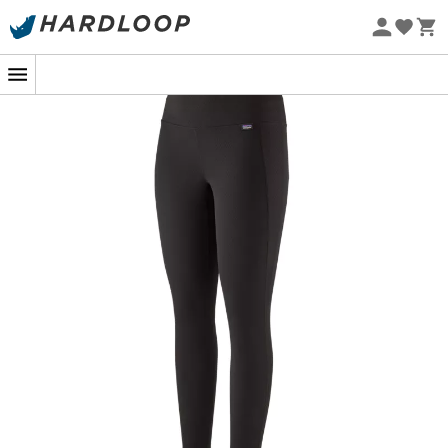
Letní akce 🔥 -5 % EXTRA při nákupu 2 produktů* s kódem
Summer5
Ekologicky šetrné
Cap MW Bottoms
jsou
boxerky
pro
ženy
značky
Patagonia
. Vyrobené z polyesteru zcela složeného z
recyklovaných vláken, budou vás všestranně
doprovázet při různých aktivitách. Díky měkkému
povrchu bude příjemné je nosit jako doplněk k jinému
oděvu. Jejich tepelná izolace a účinné větrání jsou
umožněny strukturou z dutých vláken. Konečně, dobrá
správa zápachu, pro svěží oděv po delší dobu, je možná
díky úpravě
HeiQ® Fresh
. Efektivní a trvanlivé,
Cap MW
Bottoms
jsou
boxerky
, které potřebujete!