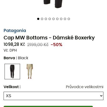
Materiál: dvojitý úplet 100 % recyklovaný polyester -
147 g/m² - vnitřní diamantový vzor a úprava HeiQ®
Fresh pro trvalou správu zápachu
Capilene® Midweight nabízí dokonalou rovnováhu
Patagonia
mezi lehkostí, prodyšností a odvodem potu. Jeho
Cap MW Bottoms - Dámské Boxerky
měkký a hladký vnější povrch usnadňuje vrstvení s
jinými oděvy, zatímco integrovaná úprava HeiQ
1098,28 Kč
2199,00 Kč
-50%
Fresh zajišťuje trvalou správu zápachu
Vč. DPH
Elastický pas z kartáčovaného materiálu, měkký a
Barva
:
Black
pohodlný, který rychle schne; s poutkem pro
snadné sušení
Vnitřní diamantový vzor Capilene® Midweight
zajišťuje teplo a prodyšnost při současném
usnadnění odvodu potu
Velikost
:
Průvodce velikostmi
Klínek v rozkroku pro větší pohodlí a široký rozsah
pohybu
Bezchybná konstrukce s plochými švy pro