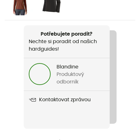
Dámské
Hmotnost
156 g
Potřebujete poradit?
Nechte si poradit od našich
Název produktu
hardguides!
W's Cap MW Bottoms
Použité technologie
Blandine
Capilene®
Produktový
odborník
Stretch
Ano
Kontaktovat zprávou
Label
Bluesign / Fair Trade Certified™ / Recyklované
Tepelná ochrana