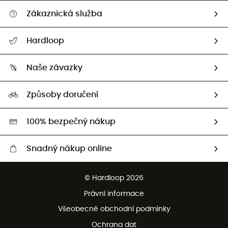
Zákaznická služba
Nápověda a kontakt
Hardloop
Sledovat zásilku
Kdo jsme?
Vrácení zboží a peněz
Naše závazky
HardGuides
Průvodce velikostmi
Naše stopa
Naši Ambasadoři
Způsoby doručení
Second hand
HardGreen
100% bezpečný nákup
Snadný nákup online
Bezplatné dodání od 3500 Kč
© Hardloop 2026
Bezplatné vrácení do 100 dnů
Právní informace
Bezplatná zákaznická služba
Všeobecné obchodní podmínky
Ochrana dat