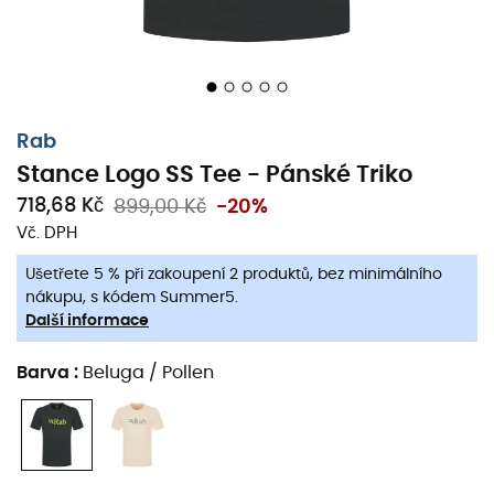
Rab
Stance Logo SS Tee - Pánské Triko
718,68 Kč
899,00 Kč
-20%
Vč. DPH
Ušetřete 5 % při zakoupení 2 produktů, bez minimálního
nákupu, s kódem Summer5.
Další informace
Barva
:
Beluga / Pollen
Stance Logo SS Triko
je
triko
navržené značkou
Rab
,