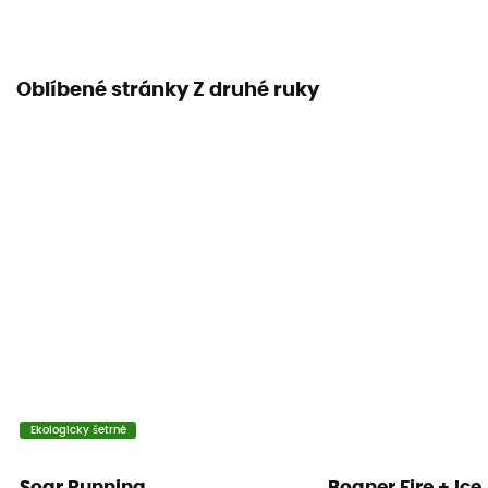
Oblíbené stránky Z druhé ruky
Ekologicky šetrné
Soar Running
Bogner Fire + Ice