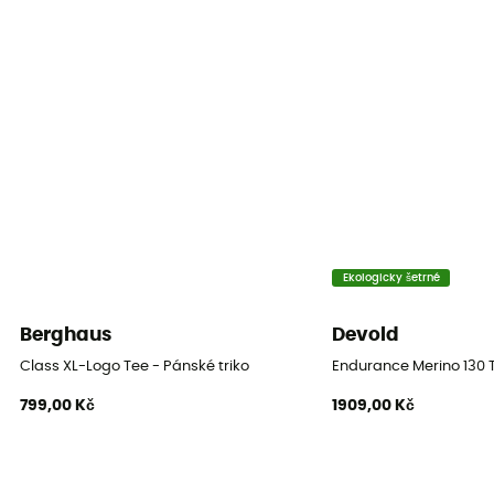
Label
Fair Wear Foundation / PFC-Free
Tepelná ochrana
Ne
Rukávy
Krátké
Materiály
Organic Cotton
Ekologicky šetrné
Reflexní prvky
Berghaus
Devold
Ne
Class XL-Logo Tee - Pánské triko
Endurance Merino 130 T
799,00 Kč
1909,00 Kč
Breathable
Ne