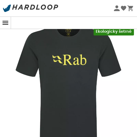
Letní akce 🔥 -5 % EXTRA při nákupu 2 produktů* s kódem
Summer5
-5% Extra - Kód Summer5
Ekologicky šetrné