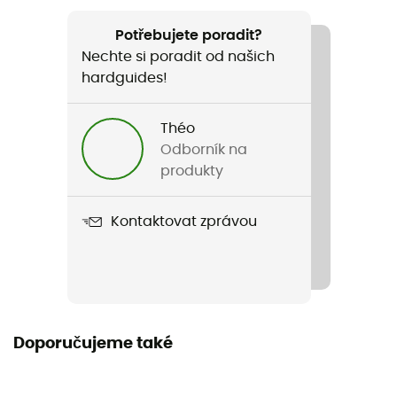
Doporučené pro
Pěší turistika / Trekking
Potřebujete poradit?
Nechte si poradit od našich
Pohlaví
hardguides!
Pánské
Théo
Hmotnost
Odborník na
150 g
produkty
Název produktu
Kontaktovat zprávou
Stance Logo SS Tee
Stretch
Ne
Střih
Doporučujeme také
Standardní