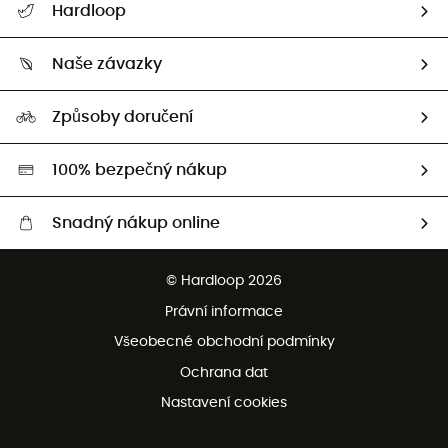
Hardloop
Sledovat zásilku
Kdo jsme?
Vrácení zboží a peněz
Naše závazky
HardGuides
Průvodce velikostmi
Naše stopa
Naši Ambasadoři
Způsoby doručení
Second hand
HardGreen
100% bezpečný nákup
Snadný nákup online
Bezplatné dodání od 3500 Kč
© Hardloop 2026
Bezplatné vrácení do 100 dnů
Právní informace
Bezplatná zákaznická služba
Všeobecné obchodní podmínky
Ochrana dat
Nastavení cookies