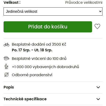
Velikost
:
Průvodce velikostmi
Přidat do košíku
Hydratujte se po celý den s touto
lahví
BigShot 1L
Bezplatné dodání od 3500 Kč
značky
Nathan
, připravenou pro kostky ledu, vybavenou
Po. 17 Srp.
-
Ut. 18 Srp.
šroubovacím víčkem s úzkým hrdlem pro snadné
přenášení, pití a plnění na cestách.
Bezplatné vrácení do 100 dnů
Úzké hrdlo s odnímatelnou silikonovou tryskou pro
+1 000 000 vybavených dobrodruhů
snadné čištění
Odborné poradenství
Široké hrdlo pro snadné čištění a plnění
Připojené víčko zůstává připojené k lahvi
Popis
Technické specifikace