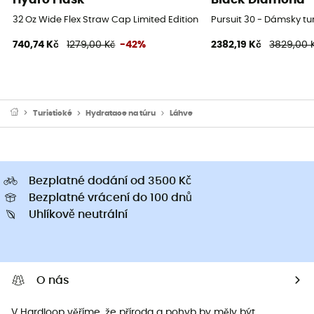
32 Oz Wide Flex Straw Cap Limited Edition - Láhev
Pursuit 30 - Dámsky tu
740,74 Kč
1279,00 Kč
-42%
2382,19 Kč
3829,00 
Turistické
Hydratace na túru
Láhve
Bezplatné dodání od 3500 Kč
Bezplatné vrácení do 100 dnů
Uhlíkově neutrální
O nás
V Hardloop věříme, že příroda a pohyb by měly být