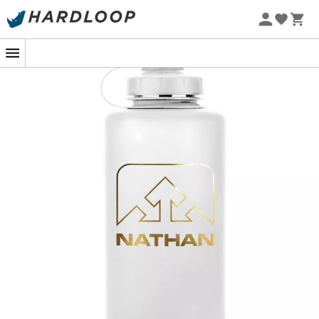
Letní akce 🔥 -5 % EXTRA při nákupu 2 produktů* s kódem
Summer5
-5% Extra - Kód Summer5