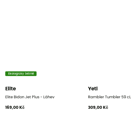
Typ uzávěru
Sportovní zátka
Ekologicky šetrné
Elite
Yeti
Elite Bidon Jet Plus - Láhev
Rambler Tumbler 59 cL
169,00 Kč
309,00 Kč