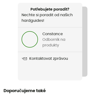
Doporučené pro
Pěší turistika / Cestování / Běžné použití
Potřebujete poradit?
Nechte si poradit od našich
Pohlaví
hardguides!
Pánské / Dámské
Constance
Název produktu
Odborník na
BigShot 1L
produkty
Vlastnosti
Kontaktovat zprávou
Bec étroit avec buse en silicone amovible / bouche
large / couvercle attaché
Použité technologie
Eastman Tritan™
Doporučujeme také
Objem
1000 ml