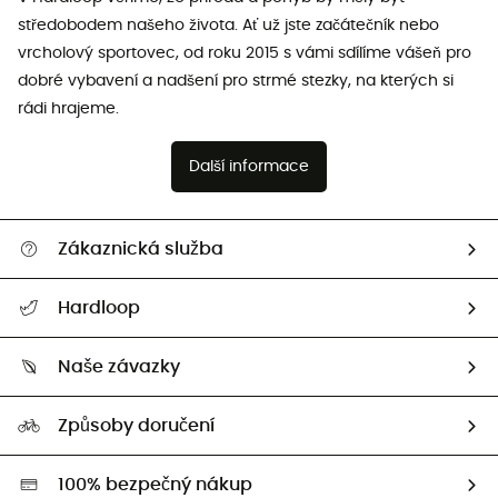
středobodem našeho života. Ať už jste začátečník nebo
vrcholový sportovec, od roku 2015 s vámi sdílíme vášeň pro
dobré vybavení a nadšení pro strmé stezky, na kterých si
rádi hrajeme.
Další informace
Zákaznická služba
Nápověda a kontakt
Hardloop
Sledovat zásilku
Kdo jsme?
Vrácení zboží a peněz
Naše závazky
HardGuides
Průvodce velikostmi
Naše stopa
Naši Ambasadoři
Způsoby doručení
Second hand
HardGreen
100% bezpečný nákup