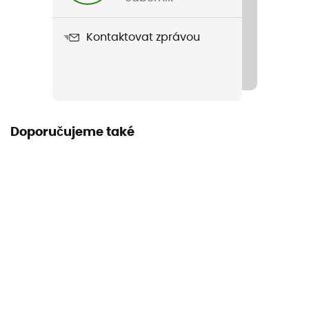
Materiál
Kontaktovat zprávou
100% Polyester
Rozměry
36 x 26 x 12 cm (regular) / 44 x 32 x 14 cm (large)
Rozměry po složení
Doporučujeme také
5,5 x 7,5 cm (regular) / 5,5 x 8,5 cm (large)