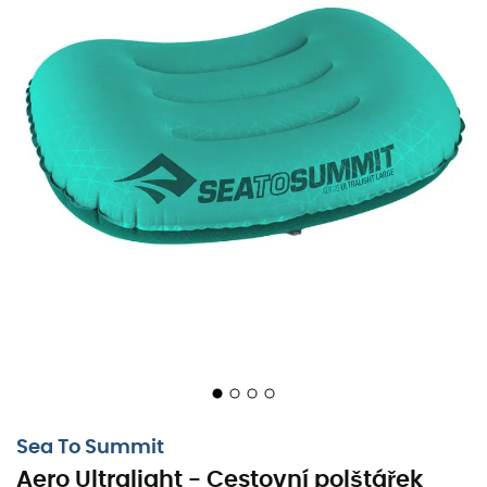
Sea To Summit
, který vás doprovodí na vašich
dobrodružstvích. Díky složení z
laminovaného
polyesteru
je tento
cestovní polštářek Sea To Summit
lehký a kompaktní.
Aero Ultralight
vám poskytne
vynikající pohodlí, aby vám umožnil odpočinout si po
dobré túře. Díky systému
pillow lock
se
Aero Ultralight
snadno připevní k vašemu
nafukovacímu matraci
.
Když ho nebudete používat, můžete ho uložit do malého
sáčku, který se snadno vejde do vašeho
turistického
batohu
. Tento
cestovní polštářek
je jasně nezbytným
doplňkem pro dobré noci pod hvězdami.
Vyrobeno z laminovaného polyesteru 20D pro
velmi lehkou a kompaktní konstrukci
Odolná konstrukce svařená RF
Laminováno s vysoce odolným TPU odolným
proti oděru
Sea To Summit
Aero Ultralight - Cestovní polštářek
Vnitřní zakřivené přepážky vytvářejí obrysy,