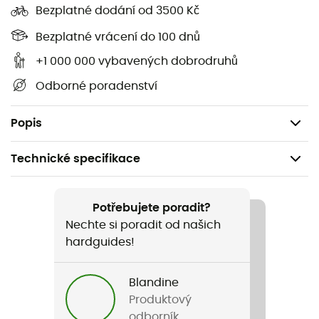
Aero Ultralight: Large
Bezplatné dodání od 3500 Kč
Délka: 44 cm
Bezplatné vrácení do 100 dnů
Šířka: 32 cm
+1 000 000 vybavených dobrodruhů
Tloušťka: 14 cm
Odborné poradenství
Hmotnost: 70 g
Rozměry složené: 5,5 x 8,5 cm
Popis
Technické specifikace
Doporučené pro
Pěší turistika / Trekking / Bivakování
Potřebujete poradit?
Nechte si poradit od našich
Hmotnost
hardguides!
60 g (Regular), 70 g (Large)
Blandine
Název produktu
Produktový
Aero Ultralight
odborník