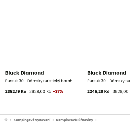
Black Diamond
Black Diamond
Pursuit 30 - Dámsky turistický batoh
Pursuit 30 - Dámsky tu
2382,19 Kč
3829,00 Kč
-37%
2245,29 Kč
3829,00 
Kempingové vybavení
Kempinkové lůžkoviny
Cestovní polštářky