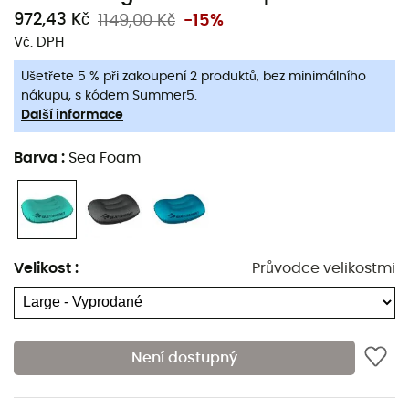
které podpírají vaši hlavu
972,43 Kč
1149,00 Kč
-15%
Nafoukněte polštářek několika dechy pomocí
Vč. DPH
multifunkčního ventilu
Ušetřete 5 % při zakoupení 2 produktů, bez minimálního
Snadné připevnění k jakékoli karimatce Sea to
nákupu, s kódem Summer5.
Summit díky systému Pillow Lock
Další informace
Látka vrchní strany: 100% polyester s TPU
Barva
:
Sea Foam
laminátem
Látka spodní strany: 100% nylon s TPU
laminátem
Aero Ultralight: Regular
Velikost
:
Průvodce velikostmi
Délka: 36 cm
Šířka: 26 cm
Tloušťka: 12 cm
Není dostupný
Hmotnost: 60 g
Rozměry složené: 5,5 x 7,5 cm