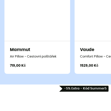
Mammut
Vaude
Air Pillow - Cestovní polštářek
Comfort Pillow - Ce
719,00 Kč
1529,00 Kč
-5% Extra - Kód Summer5
Aero Ultralight
je
cestovní polštářek
navržený značkou