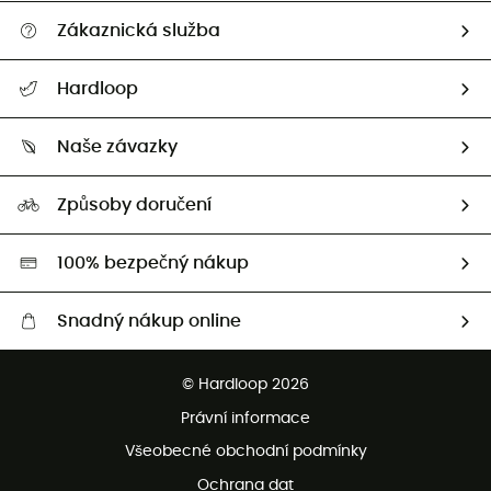
Zákaznická služba
Nápověda a kontakt
Hardloop
Sledovat zásilku
Kdo jsme?
Vrácení zboží a peněz
Naše závazky
HardGuides
Průvodce velikostmi
Naše stopa
Naši Ambasadoři
Způsoby doručení
Second hand
HardGreen
100% bezpečný nákup
Snadný nákup online
Bezplatné dodání od 3500 Kč
© Hardloop 2026
Bezplatné vrácení do 100 dnů
Právní informace
Bezplatná zákaznická služba
Všeobecné obchodní podmínky
Ochrana dat