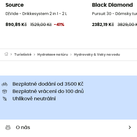
Source
Black Diamond
D|Vide - Drikkesystem 2 in 1 - 2 L
Pursuit 30 - Dámsky tu
890,85 Kč
1529,00 Kč
-41%
2382,19 Kč
3829,00 
Turistické
Hydratace na túru
Hydrovaky & Vaky na vodu
Bezplatné dodání od 3500 Kč
Bezplatné vrácení do 100 dnů
Uhlíkově neutrální
O nás