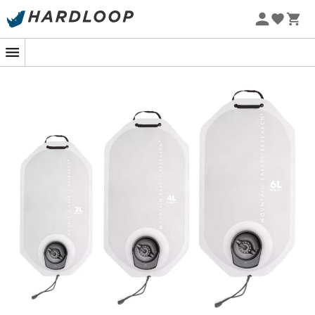
Letní akce 🔥 -5 % EXTRA při nákupu 2 produktů* s kódem
Summer5
-5% Extra - Kód Summer5
DromLite Bag
, navržený společností
MSR
, je
vodní
rezervoár
, ideální pro dobrodružství, kde nikdy nechcete
být bez vody. Díky
DromLite Bag
můžete bezpečně
uchovávat vodu bez ohledu na vaše dobrodružství.
Navíc je
DromLite Bag
vyroben z
polyuretanu
, který je
extrémně odolný vůči oděru, což zajišťuje, že budete mít
vodu po celou dobu vaší expedice.
DromLite Bag
má
také
3v1 uzávěr
, který umožňuje snadné plnění, pití a