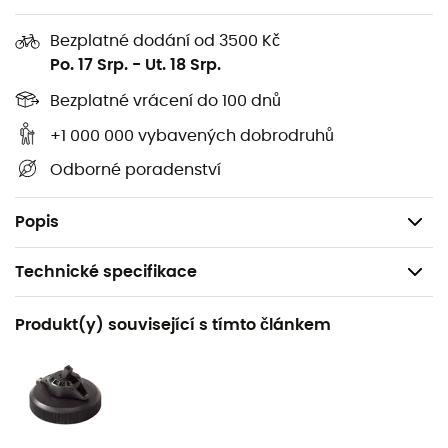
Šířka: 25,4 cm
Bezplatné dodání od 3500 Kč
Délka: 46,5 cm
Po. 17 Srp.
-
Ut. 18 Srp.
Hmotnost: 150 g
Bezplatné vrácení do 100 dnů
6 L:
+1 000 000 vybavených dobrodruhů
Šířka: 28,7 cm
Odborné poradenství
Délka: 52,3 cm
Hmotnost: 160 g
Popis
Technické specifikace
Doporučené pro
Produkt(y) související s tímto článkem
Trekking / Kemping / Bivakování
Hmotnost
2 L : 130 g / 4 L : 150 g / 6 L : 160 g