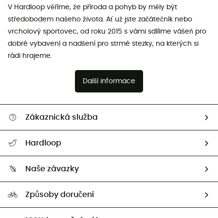
V Hardloop věříme, že příroda a pohyb by měly být
středobodem našeho života. Ať už jste začátečník nebo
vrcholový sportovec, od roku 2015 s vámi sdílíme vášeň pro
dobré vybavení a nadšení pro strmé stezky, na kterých si
rádi hrajeme.
Další informace
Zákaznická služba
Nápověda a kontakt
Hardloop
Sledovat zásilku
Kdo jsme?
Vrácení zboží a peněz
Naše závazky
HardGuides
Průvodce velikostmi
Naše stopa
Naši Ambasadoři
Způsoby doručení
Second hand
HardGreen