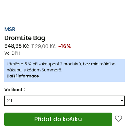
nalévání s vaším
MSR rezervoárem
. Konečně oceníte
DromLite Bag
pro jeho schopnost složit se, lehkost a
horní smyčku, která usnadňuje přenášení. Už nikdy
nebudete bez vody během vašeho dobrodružství díky
MSR
DromLite Bag
od
MSR
!
DromLite Bag
Materiál: polyuretan
948,98 Kč
1129,00 Kč
-16%
Tkanina extrémně odolná vůči oděru
Vč. DPH
3v1 uzávěr umožňující snadné plnění, pití a nalévání
Ušetřete 5 % při zakoupení 2 produktů, bez minimálního
Rukojeť na obvodu
nákupu, s kódem Summer5.
Další informace
Bez BPA
Velikost
:
2 L:
Šířka: 21,6 cm
Délka: 39,6 cm
Hmotnost: 130 g
Přidat do košíku
4 L: