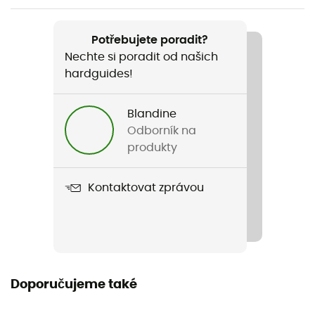
Název produktu
DromLite Bag
Potřebujete poradit?
Nechte si poradit od našich
Rozměry
hardguides!
2 L : 21,6 x 39,6 cm / 4 L : 25,4 x 46,5 cm / 6 L : 28,7 x 52,3
cm
Blandine
Materiály
Odborník na
Polyurethane
produkty
Kontaktovat zprávou
Doporučujeme také