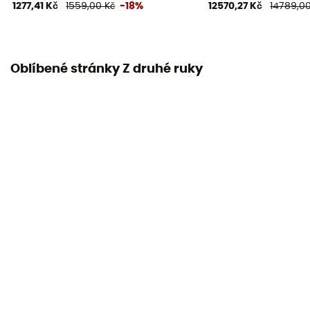
1277,41 Kč
1559,00 Kč
-18%
12570,27 Kč
14789,00
Oblíbené stránky Z druhé ruky