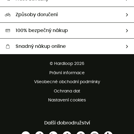
HardGuides
Průvodce velikostmi
Naše stopa
Naši Ambasadoři
Způsoby doručení
Second hand
HardGreen
100% bezpečný nákup
Snadný nákup online
Bezplatné dodání od 3500 Kč
© Hardloop 2026
Bezplatné vrácení do 100 dnů
Právní informace
Bezplatná zákaznická služba
Všeobecné obchodní podmínky
Ochrana dat
Nastavení cookies
Další dobrodružství