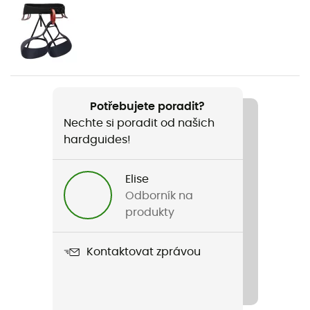
Pohlaví
Pánské / Dámské
Hmotnost
330 g
Potřebujete poradit?
Nechte si poradit od našich
Název produktu
hardguides!
Half Dome
Vnitřní skořepina
Elise
E.P.S
Odborník na
produkty
Konstrukce skořepiny
EPS
Kontaktovat zprávou
Zapínací systém
Nastavitelný řemínek