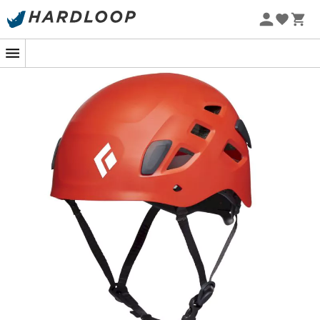
Letní akce 🔥 -5 % EXTRA při nákupu 2 produktů* s kódem
Summer5
-5% Extra - Kód Summer5