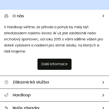
O nás
V Hardloop věříme, že příroda a pohyb by měly být
středobodem našeho života. Ať už jste začátečník nebo
vrcholový sportovec, od roku 2015 s vámi sdílíme vášeň pro
dobré vybavení a nadšení pro strmé stezky, na kterých si
rádi hrajeme.
Další informace
Zákaznická služba
Nápověda a kontakt
Hardloop
Sledovat zásilku
Kdo jsme?
Vrácení zboží a peněz
Naše závazky