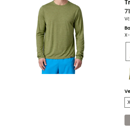
T
7
Vč
B
X
Ve