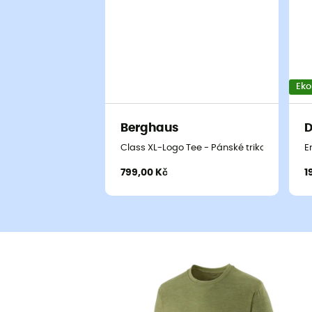
Eko
Berghaus
D
Class XL-Logo Tee - Pánské triko
E
799,00 Kč
1