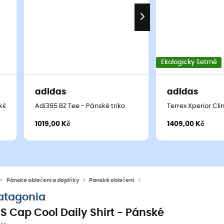
Ekologicky šetrné
adidas
adidas
é triko
Adi365 BZ Tee - Pánské triko
Terrex Xperior Cl
1019,00 Kč
1409,00 Kč
Pánske oblečeni a doplňky
Pánské oblečení
Pánské trička a dresy
atagonia
/S Cap Cool Daily Shirt - Pánské