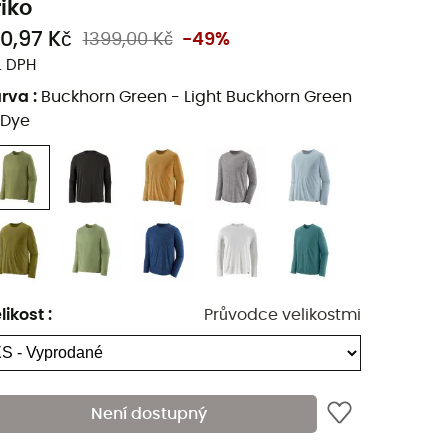
riko
10,97 Kč
1399,00 Kč
-49%
. DPH
arva
:
Buckhorn Green - Light Buckhorn Green
-Dye
likost
:
Průvodce velikostmi
Není dostupný