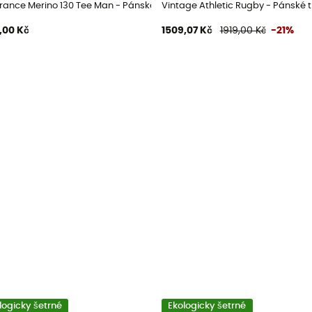
rance Merino 130 Tee Man - Pánské triko
Vintage Athletic Rugby - Pánské t
,00 Kč
1509,07 Kč
1919,00 Kč
-21%
logicky šetrné
Ekologicky šetrné