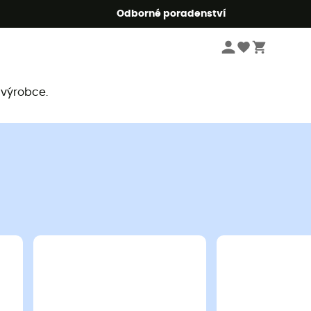
r5
Odborné poradenství
 výrobce.