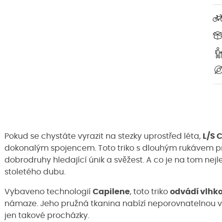
Pokud se chystáte vyrazit na stezky uprostřed léta,
L/S 
dokonalým spojencem. Toto triko s dlouhým rukávem 
dobrodruhy hledající únik a svěžest. A co je na tom nejl
stoletého dubu.
Vybaveno technologií
Capilene
, toto triko
odvádí vlhk
námaze. Jeho pružná tkanina nabízí neporovnatelnou vo
jen takové procházky.