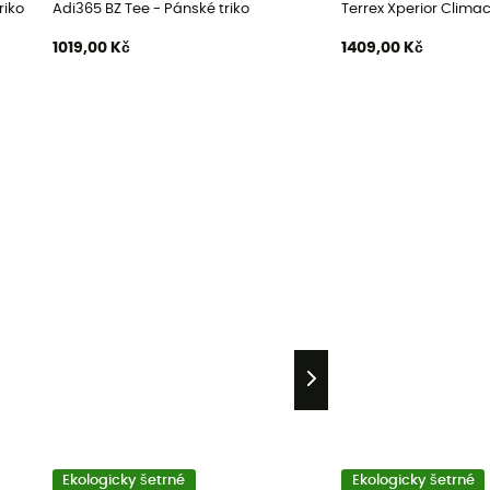
riko
Adi365 BZ Tee - Pánské triko
Terrex Xperior Climac
1019,00 Kč
1409,00 Kč
Ekologicky šetrné
Ekologicky šetrné