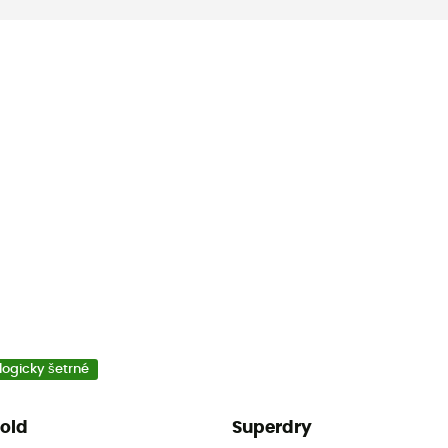
logicky šetrné
old
Superdry