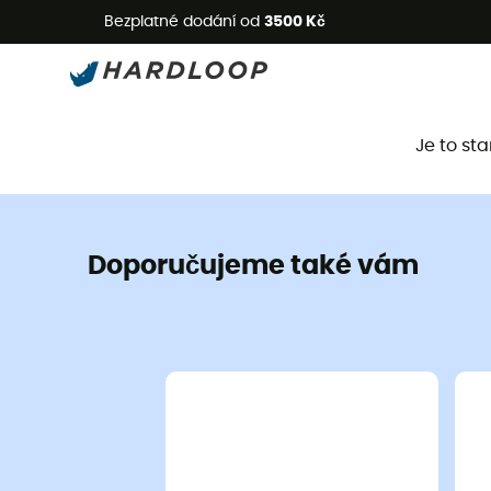
L
Bezplatné dodání od
3500 Kč
Je to st
Doporučujeme také vám