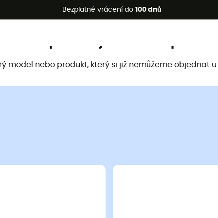
etní akce 🔥 -5 % EXTRA při nákupu 2 produktů* s kódem Summe
Bezplatné vrácení do
100 dnů
Tento produkt již není k dispozici
arý model nebo produkt, který si již nemůžeme objednat u