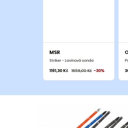
MSR
O
Striker - Lavinová sonda
P
1161,30 Kč
1659,00 Kč
-30%
3