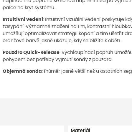
napínacímu popruhu se sonda napne ihned po vyjmutí 
palce na kryt systému.
Intuitivní vedení
: Intuitivní vizuální vedení poskytuje k
zasypání. Významné značení na 1 m, kontrastní hloubk
umožňují optimalizovat strategii kopání a tím ušetřit 
oranžové barvě jasně ukazuje, kdy se blížíte k oběti.
Pouzdro Quick-Release
: Rychloupínací popruh umožňu
pohybem bez potřeby vyjmutí sondy z pouzdra.
Objemná sonda
: Průměr jasně větší než u ostatních se
Materiál