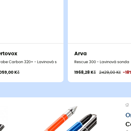
rtovox
Arva
robe Carbon 320+ - Lavinová sonda
Rescue 300 - Lavinová sonda
059,00 Kč
1968,28 Kč
2429,00 Kč
-18
O
C