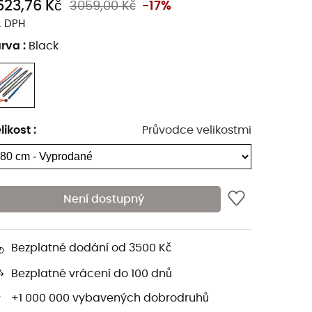
523,76 Kč
3059,00 Kč
-17%
. DPH
arva
:
Black
likost
:
Průvodce velikostmi
Není dostupný
Bezplatné dodání od 3500 Kč
Bezplatné vrácení do 100 dnů
+1 000 000 vybavených dobrodruhů