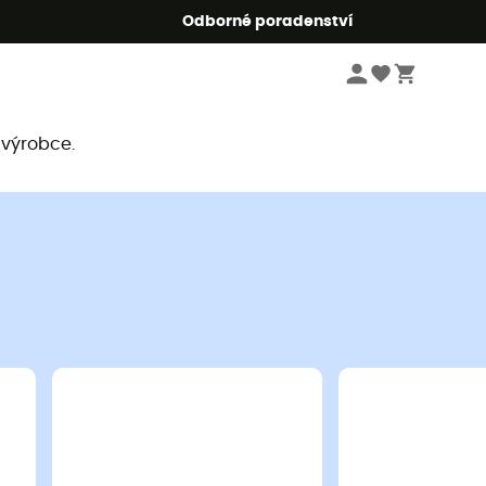
r5
Odborné poradenství
 výrobce.