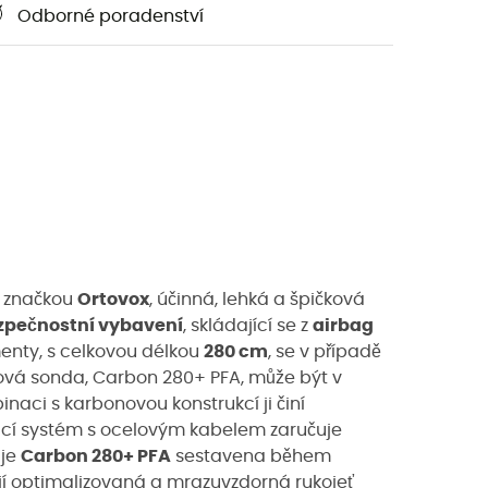
Odborné poradenství
á značkou
Ortovox
, účinná, lehká a špičková
zpečnostní vybavení
, skládající se z
airbag
menty, s celkovou délkou
280 cm
, se v případě
inová sonda, Carbon 280+ PFA, může být v
naci s karbonovou konstrukcí ji činí
ínací systém s ocelovým kabelem zaručuje
je
Carbon 280+ PFA
sestavena během
ejí optimalizovaná a mrazuvzdorná rukojeť