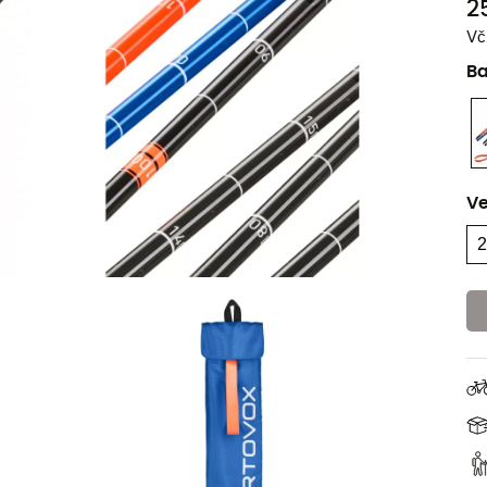
2
Vč
B
Ve