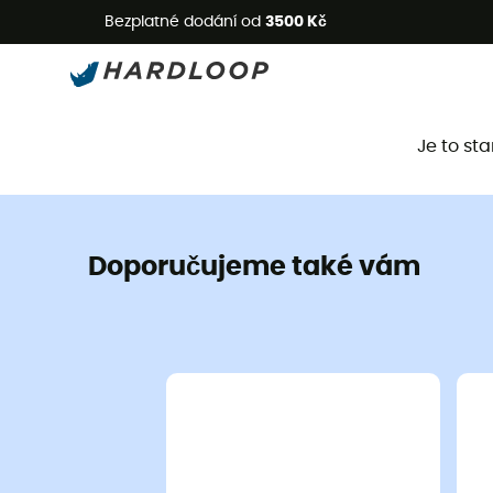
L
Bezplatné dodání od
3500 Kč
Je to st
Doporučujeme také vám