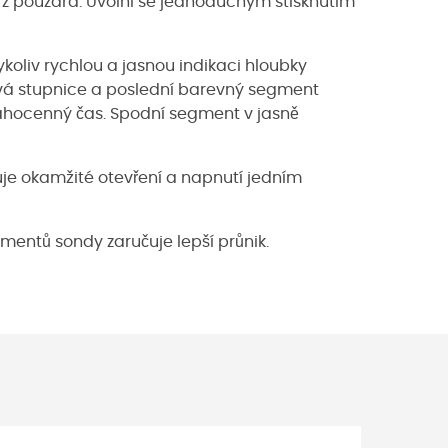
z pouzdra. Uvolní se jednoduchým stisknutím
dykoliv rychlou a jasnou indikaci hloubky
ová stupnice a poslední barevný segment
drahocenný čas. Spodní segment v jasně
je okamžité otevření a napnutí jedním
gmentů sondy zaručuje lepší průnik.