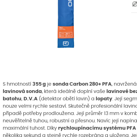
S hmotností
355 g
je
sonda Carbon 280+ PFA
, navržen
lavinová sonda
, která ideálně doplní vaše
lavinové be
batohu
,
D.V.A
(detektor obětí lavin) a
lopaty
. Její seg
nouze velmi rychle sestaví. Skutečně profesionální lav
případě potřeby prodloužena. Její průměr 13 mm v kombi
neuvěřitelně tuhou, robustní a přesnou. Navíc její nap
maximální tuhost. Díky
rychloupínacímu systému PFA
několika sekund a stejně rychle rozebrána a uložena. J