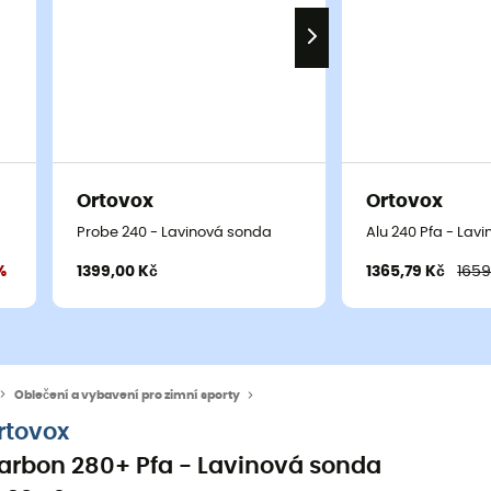
Ortovox
Ortovox
Probe 240 - Lavinová sonda
Alu 240 Pfa - Lav
%
1399,00 Kč
1365,79 Kč
1659
Oblečení a vybavení pro zimní sporty
Lavinová bezpečnost
Lavínové son
rtovox
arbon 280+ Pfa - Lavinová sonda