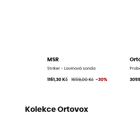
MSR
Ort
Striker - Lavinová sonda
Prob
1161,30 Kč
1659,00 Kč
-30%
3059
Kolekce Ortovox