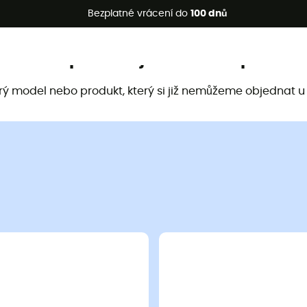
etní akce 🔥 -5 % EXTRA při nákupu 2 produktů* s kódem Summe
Bezplatné vrácení do
100 dnů
Tento produkt již není k dispozici
arý model nebo produkt, který si již nemůžeme objednat u