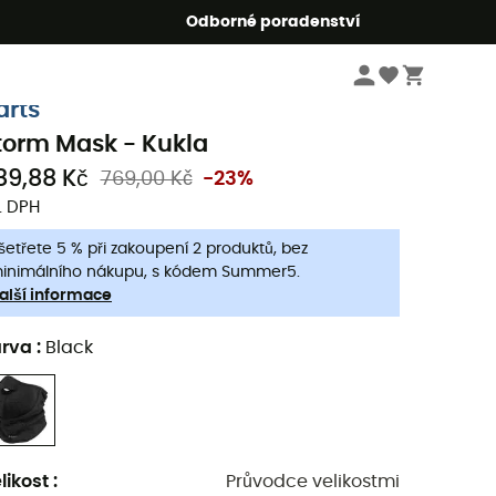
r5
Odborné poradenství
Pánske oblečeni a doplňky
Pánské oblečení
Pánské čepice
arts
torm Mask - Kukla
89,88 Kč
769,00 Kč
-23%
. DPH
šetřete 5 % při zakoupení 2 produktů, bez
inimálního nákupu, s kódem Summer5.
alší informace
arva
:
Black
likost
:
Průvodce velikostmi