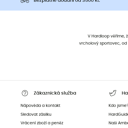
Bezplatné dodání od 3500 Kč
V Hardloop věříme, 
vrcholový sportovec, od 
Zákaznická služba
Ha
Nápověda a kontakt
Kdo jsme
Sledovat zásilku
HardGuid
Vrácení zboží a peněz
Naši Amb