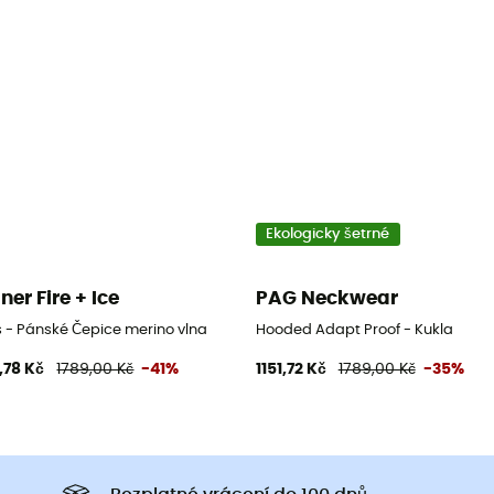
Ekologicky šetrné
ner Fire + Ice
PAG Neckwear
s - Pánské Čepice merino vlna
Hooded Adapt Proof - Kukla
,78 Kč
1789,00 Kč
-41%
1151,72 Kč
1789,00 Kč
-35%