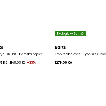
Ekologicky šetrné
ts
Barts
rybush Hat - Dámská čepice
Empire Skigloves - Lyžařské rukav
15 Kč
1149,00 Kč
-33%
1279,00 Kč
y