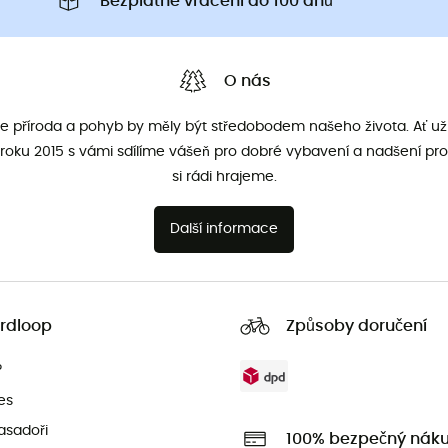
Bezplatné vrácení do 100 dnů
O nás
že příroda a pohyb by měly být středobodem našeho života. Ať už 
roku 2015 s vámi sdílíme vášeň pro dobré vybavení a nadšení pro
si rádi hrajeme.
Další informace
rdloop
Způsoby doručení
?
es
asadoři
100% bezpečný nák