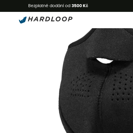
L
Bezplatné dodání od
3500 Kč