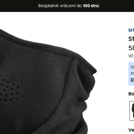
etní akce 🔥 -5 % EXTRA při nákupu 2 produktů* s kódem Summe
Bezplatné vrácení do
100 dnů
-5% Extra - Kód Summer5
B
S
5
Vč
U
m
D
B
Ve