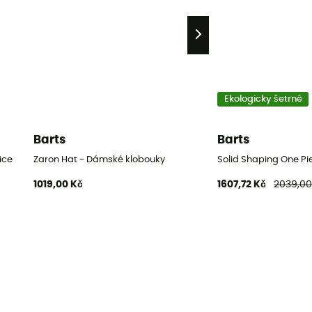
Ekologicky šetrné
Barts
Barts
ice
Zaron Hat - Dámské klobouky
Solid Shaping One Pie
1019,00 Kč
1607,72 Kč
2039,00