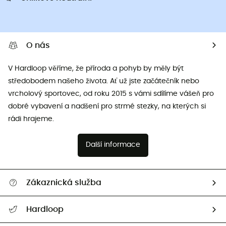
O nás
V Hardloop věříme, že příroda a pohyb by měly být
středobodem našeho života. Ať už jste začátečník nebo
vrcholový sportovec, od roku 2015 s vámi sdílíme vášeň pro
dobré vybavení a nadšení pro strmé stezky, na kterých si
rádi hrajeme.
Další informace
Zákaznická služba
Nápověda a kontakt
Hardloop
Sledovat zásilku