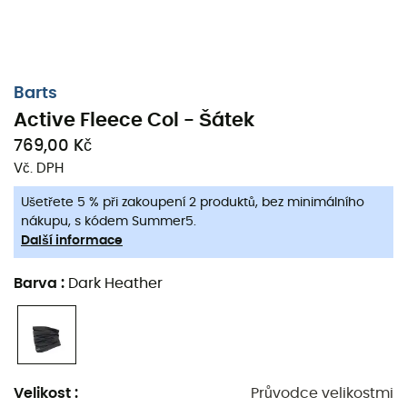
Ekologicky šetrné
Ekologicky šetrné
Barts
Barts
Multicol Polar Paisley Mix - Šátek
Multicol Polar - Šátek
Barts
Active Fleece Col - Šátek
510,69 Kč
639,00 Kč
-20%
510,69 Kč
639,00 Kč
769,00 Kč
Vč. DPH
Oblíbené stránky Z druhé ruky
Ušetřete 5 % při zakoupení 2 produktů, bez minimálního
nákupu, s kódem Summer5.
Další informace
Barva
:
Dark Heather
Velikost
:
Průvodce velikostmi