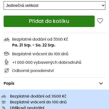
Přidat do košíku
Ekologicky šetrné
Ekologicky šetrné
Barts
Barts
Bezplatné dodání od 3500 Kč
Wyoni Scarf - Pánská šála
Sohoho Scarf - Pánská
Pa. 21 Srp.
-
So. 22 Srp.
638,22 Kč
1279,00 Kč
-50%
635,92 Kč
1019,00 Kč
Bezplatné vrácení do 100 dnů
+1 000 000 vybavených dobrodruhů
Odborné poradenství
Pánske oblečeni a doplňky
Pánské doplňky
Pánské šátky
Popis
Bezplatné dodání od 3500 Kč
Bezplatné vrácení do 100 dnů
Uhlíkově neutrální