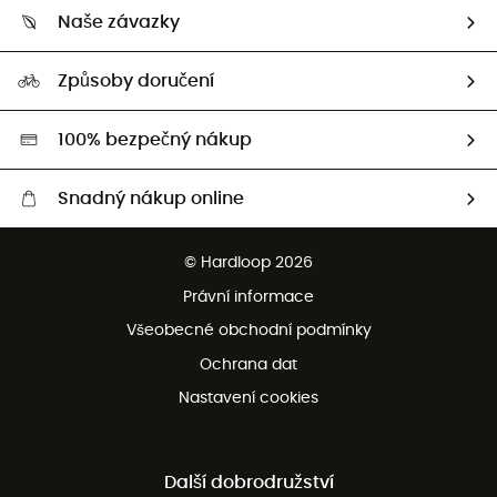
Kdo jsme?
Vrácení zboží a peněz
Naše závazky
HardGuides
Průvodce velikostmi
Naše stopa
Naši Ambasadoři
Způsoby doručení
Second hand
HardGreen
100% bezpečný nákup
Snadný nákup online
Bezplatné dodání od 3500 Kč
© Hardloop 2026
Bezplatné vrácení do 100 dnů
Právní informace
Bezplatná zákaznická služba
Všeobecné obchodní podmínky
Ochrana dat
Nastavení cookies
Další dobrodružství