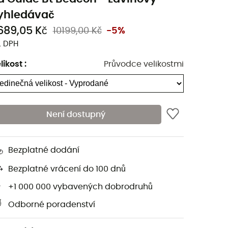
yhledávač
689,05 Kč
10199,00 Kč
-5%
. DPH
likost
:
Průvodce velikostmi
Není dostupný
Bezplatné dodání
Bezplatné vrácení do 100 dnů
+1 000 000 vybavených dobrodruhů
Odborné poradenství