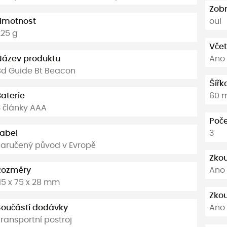
Zobr
Hmotnost
oui
225 g
Vče
Název produktu
Ano
Bd Guide Bt Beacon
Šíř
Baterie
60 
3 články AAA
Poče
Label
3
Zaručený původ v Evropě
Zkou
Rozměry
Ano
15 x 75 x 28 mm
Zkou
Součástí dodávky
Ano
ransportní postroj