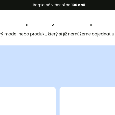
etní akce 🔥 -5 % EXTRA při nákupu 2 produktů* s kódem Summe
Bezplatné vrácení do
100 dnů
Tento produkt již není k dispozici
arý model nebo produkt, který si již nemůžeme objednat u