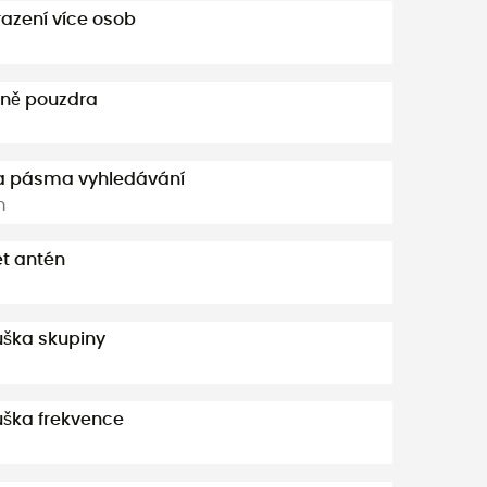
azení více osob
tně pouzdra
ka pásma vyhledávání
m
t antén
ška skupiny
ška frekvence