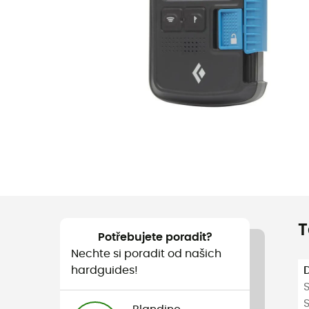
T
Potřebujete poradit?
Nechte si poradit od našich
hardguides!
S
S