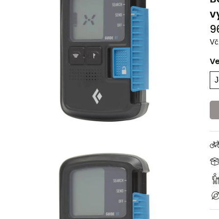
v
9
Vč
Ve