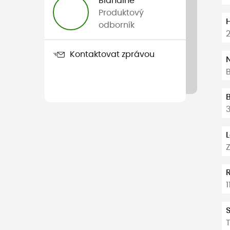
Blandine
Produktový
odborník
Kontaktovat zprávou
1
T