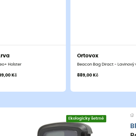
Arva
Ortovox
eo+ Holster
Beacon Bag Diract - Lavinový
39,00 Kč
889,00 Kč
Ekologicky šetrné
B
B