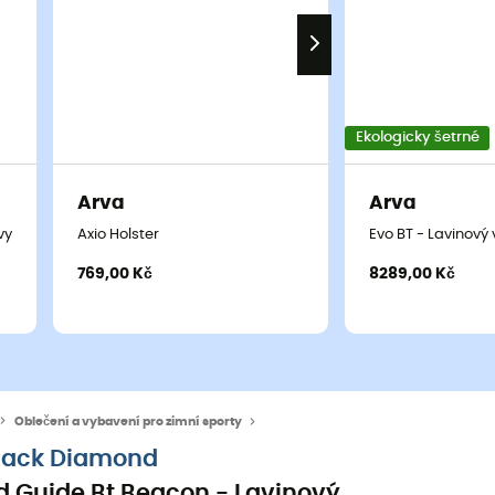
Ekologicky šetrné
Arva
Arva
 vyhledávač
Axio Holster
Evo BT - Lavinový
769,00 Kč
8289,00 Kč
Oblečení a vybavení pro zimní sporty
Lavinová bezpečnost
Lavinové vyh
lack Diamond
d Guide Bt Beacon - Lavinový