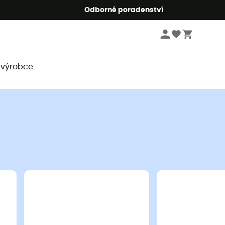
r5
Odborné poradenství
 výrobce.