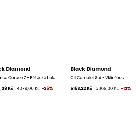
ck Diamond
Black Diamond
ance Carbon Z - Běžecké hole
C4 Camalot Set - Vklíněnec
,08 Kč
4079,00 Kč
-26%
5163,22 Kč
5869,00 Kč
-12%
y