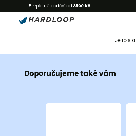
L
Bezplatné dodání od
3500 Kč
Je to st
Doporučujeme také vám