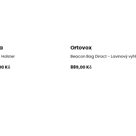
a
Ortovox
 Holster
Beacon Bag Diract - Lavinový vy
00 Kč
889,00 Kč