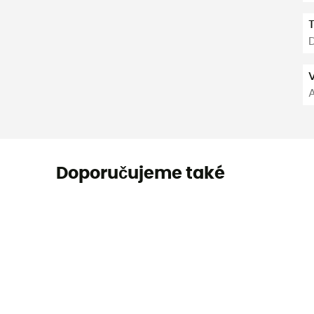
D
V
Doporučujeme také