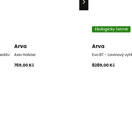
Ekologicky šetrné
Arva
Arva
hledávač
Axio Holster
Evo BT - Lavinový vy
769,00 Kč
8289,00 Kč