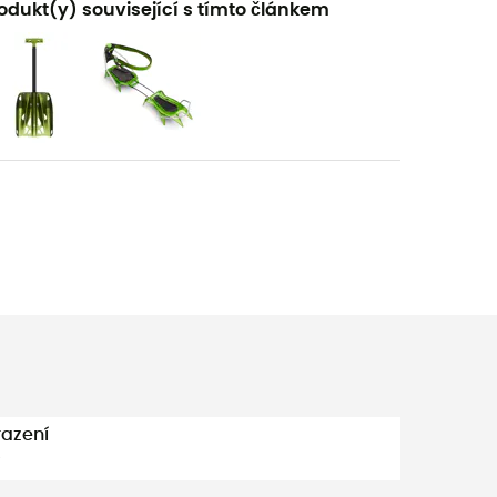
odukt(y) související s tímto článkem
azení
°