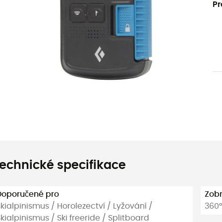
Pr
echnické specifikace
Doporučené pro
Zobr
kialpinismus / Horolezectví / Lyžování /
360
kialpinismus / Ski freeride / Splitboard