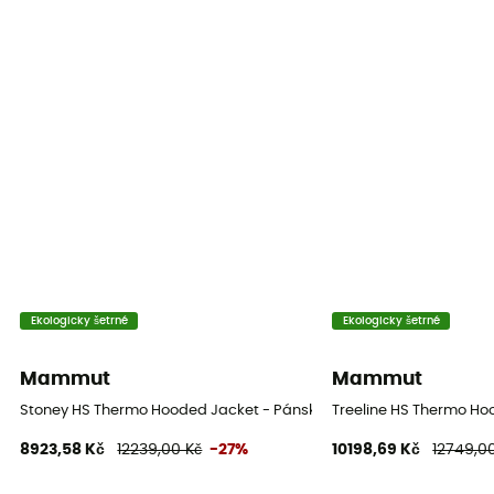
Ekologicky šetrné
Ekologicky šetrné
Mammut
Mammut
Stoney HS Thermo Hooded Jacket - Pánská lyžařská bunda
Treeline HS Thermo H
8923,58 Kč
12239,00 Kč
-27%
10198,69 Kč
12749,0