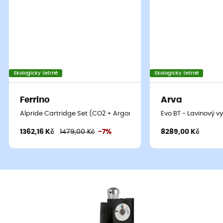
Ekologicky šetrné
Ekologicky šetrné
Ferrino
Arva
Alpride Cartridge Set (CO2 + Argon) - Kartuše pro lavinový bat
Evo BT - Lavinový 
1362,16 Kč
1479,00 Kč
-7%
8289,00 Kč