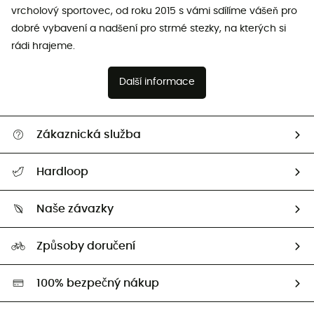
vrcholový sportovec, od roku 2015 s vámi sdílíme vášeň pro
dobré vybavení a nadšení pro strmé stezky, na kterých si
rádi hrajeme.
Další informace
Zákaznická služba
Nápověda a kontakt
Hardloop
Sledovat zásilku
Kdo jsme?
Vrácení zboží a peněz
Naše závazky
HardGuides
Průvodce velikostmi
Naše stopa
Naši Ambasadoři
Způsoby doručení
Second hand
HardGreen
100% bezpečný nákup