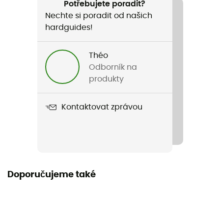
Ski freeride
Potřebujete poradit?
Nechte si poradit od našich
Pohlaví
hardguides!
Pánské / Dámské
Théo
Hmotnost
Odborník na
625 g
produkty
Název produktu
Kontaktovat zprávou
Cartridge Refillable 207 Bar Alu empty
Vlastnosti
207 bar / 3 000 psi / Stlačený vzduch / Kompatibilní s
technologiemi P.A.S (Protection Airbag System) a R.A.S
(Removable Airbag System)
Doporučujeme také