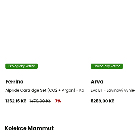
Ekologicky šetrné
Ekologicky šetrné
Ferrino
Arva
Alpride Cartridge Set (CO2 + Argon) - Kartuše pro lavinový batoh
Evo BT - Lavinový vyhl
1362,16 Kč
1479,00 Kč
-7%
8289,00 Kč
Kolekce Mammut