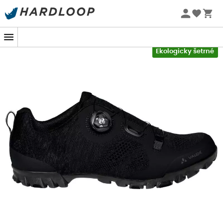
Letní akce 🔥 -5 % EXTRA při nákupu 2 produktů* s kódem
Summer5
Oblíbené stránky Z druhé ruky
-5% Extra - Kód Summer5
Ekologicky šetrné
Dainese
Dainese