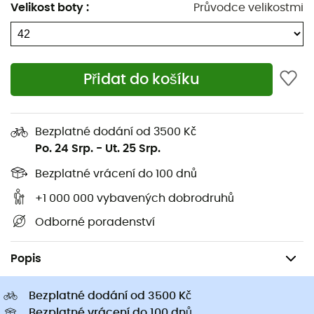
Velikost boty
:
Průvodce velikostmi
samozřejmé ji chránit. Proto v
celé naší nabídce HardGreen
stavíme do popředí udržitelné a
ekologicky šetrné produkty, které
Přidat do košíku
přispívají ke snížení dopadů n
Další informace
Bezplatné dodání od 3500 Kč
Po. 24 Srp.
-
Ut. 25 Srp.
Bezplatné vrácení do 100 dnů
+1 000 000 vybavených dobrodruhů
Odborné poradenství
Pánske oblečeni a doplňky
Pánské boty
Pánské cyklistické tretry a
Popis
Bezplatné dodání od 3500 Kč
Bezplatné vrácení do 100 dnů