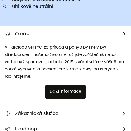
Uhlíkově neutrální
O nás
V Hardloop věříme, že příroda a pohyb by měly být
středobodem našeho života. Ať už jste začátečník nebo
vrcholový sportovec, od roku 2015 s vámi sdílíme vášeň pro
dobré vybavení a nadšení pro strmé stezky, na kterých si
rádi hrajeme.
Další informace
Zákaznická služba
Nápověda a kontakt
Hardloop