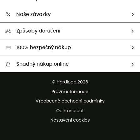
Sledovat zásilku
Kdo jsme?
Vrácení zboží a peněz
Naše závazky
HardGuides
Průvodce velikostmi
Naše stopa
Naši Ambasadoři
Způsoby doručení
Second hand
HardGreen
100% bezpečný nákup
Snadný nákup online
Bezplatné dodání od 3500 Kč
© Hardloop 2026
Bezplatné vrácení do 100 dnů
Právní informace
Bezplatná zákaznická služba
Všeobecné obchodní podmínky
Ochrana dat
Nastavení cookies