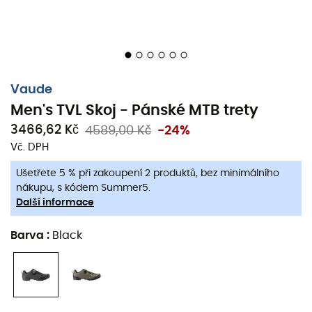
HG Materia - MTB trety
HG Materia - MTB trety
2624,95 Kč
4079,00 Kč
-35%
2624,95 Kč
4079,00
Vaude
Men's TVL Skoj - Pánské MTB trety
Skvělé pro dobrodružství i pro planetu…
3466,62 Kč
4589,00 Kč
-24%
Vč. DPH
Ušetřete 5 % při zakoupení 2 produktů, bez minimálního
nákupu, s kódem Summer5.
Další informace
Barva
:
Black
Co děláme pro planetu
Příroda je náš prostor a je pro nás