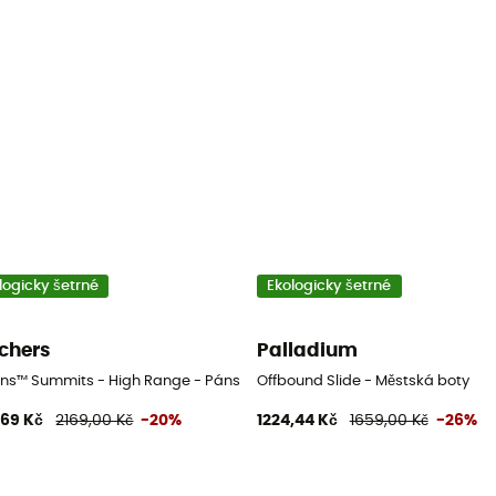
logicky šetrné
Ekologicky šetrné
chers
Palladium
-Ins™ Summits - High Range - Pánské Městská boty
Offbound Slide - Městská boty
,69 Kč
2169,00 Kč
-20%
1224,44 Kč
1659,00 Kč
-26%