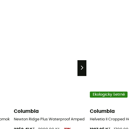
Ekologicky šetrné
Columbia
Columbia
promokavá bunda
Newton Ridge Plus Waterproof Amped - Dámské nízké turistick
Helvetia II Cropped 