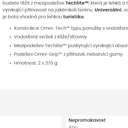
budete těžit z mezipodešve
Techlite™
, která je lehká a
vynikající přilnavost na jakémkoli terénu.
Univerzální
, 
je bota vhodná pro lehkou
turistiku
.
Konstrukce Omni-Tech™ typu ponožky s vodotěs
Vodotěsný svršek z kůže/síťoviny
Mezipodešev Techlite™ poskytující vynikající abso
Podešev Omni-Grip™ z přilnavé, nebarvící gumy
Hmotnost: 2 x 370 g
Nepromokavost
Ano