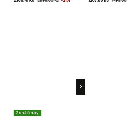
2360,41 Kč
2999,00 Kč
-21%
1207,06 Kč
1799,00
Z druhé ruky