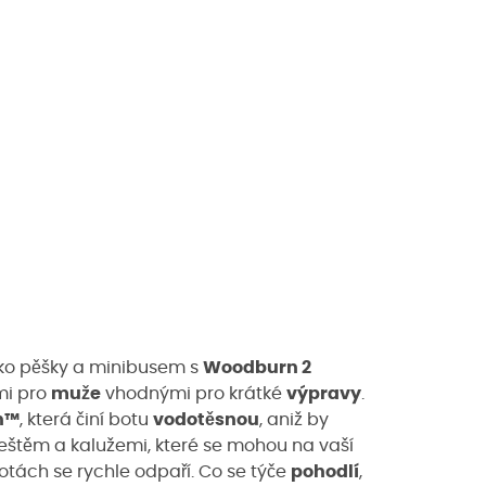
lsko pěšky a minibusem s
Woodburn 2
mi pro
muže
vhodnými pro krátké
výpravy
.
h™
, která činí botu
vodotěsnou
, aniž by
deštěm a kalužemi, které se mohou na vaší
tách se rychle odpaří. Co se týče
pohodlí
,