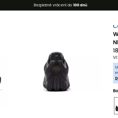
etní akce 🔥 -5 % EXTRA při nákupu 2 produktů* s kódem Summe
Bezplatné vrácení do
100 dnů
-5% Extra - Kód Summer5
C
W
N
1
Vč
U
m
D
B