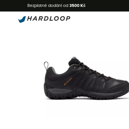
L
Bezplatné dodání od
3500 Kč