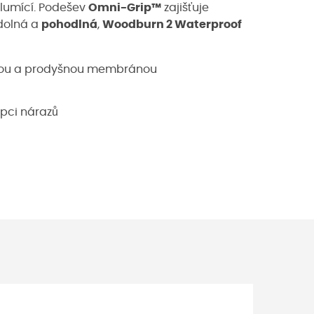
 tlumící. Podešev
Omni-Grip™
zajišťuje
odolná a
pohodlná
,
Woodburn 2 Waterproof
nou a prodyšnou membránou
rpci nárazů