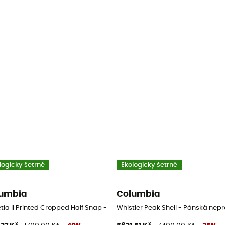
logicky šetrné
Ekologicky šetrné
umbia
Columbia
etia II Printed Cropped Half Snap - Dámská fleesová mikina
Whistler Peak Shell - Pánská ne