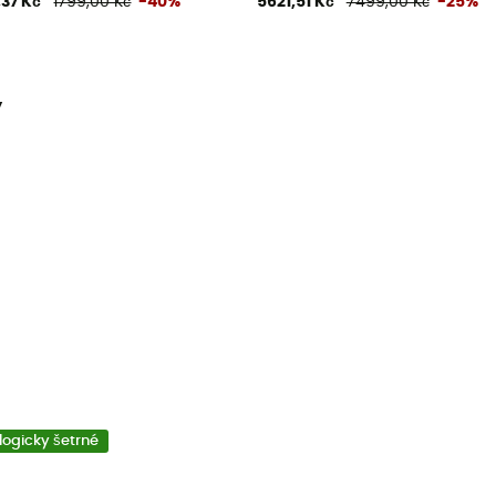
,37 Kč
1799,00 Kč
-40%
5621,51 Kč
7499,00 Kč
-25%
y
logicky šetrné