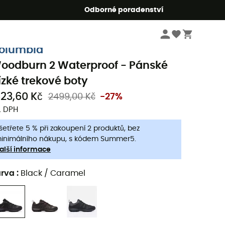
r5
Odborné poradenství
Pánske oblečeni a doplňky
Pánské boty
Lifestyle & městská boty
olumbia
oodburn 2 Waterproof - Pánské
ízké trekové boty
823,60 Kč
2499,00 Kč
-27%
. DPH
šetřete 5 % při zakoupení 2 produktů, bez
inimálního nákupu, s kódem Summer5.
alší informace
arva
:
Black / Caramel