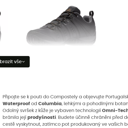
brazit vše
Připojte se k pouti do Compostely a objevujte Portuga
Waterproof
od
Columbia
, lehkými a pohodlnými bota
Odolný svršek z kůže je vybaven technologií
Omni-Tec
bránila její
prodyšnosti
. Budete účinně chráněni před 
cestě vyskytnout, zatímco pot produkovaný ve vašich bo