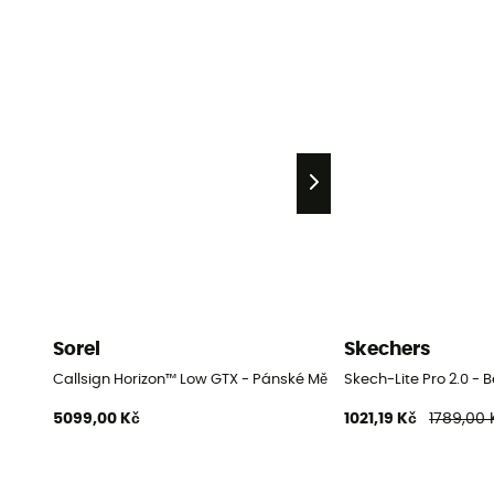
Sorel
Skechers
Callsign Horizon™ Low GTX - Pánské Městská boty
Skech-Lite Pro 2.0 - 
5099,00 Kč
1021,19 Kč
1789,00 