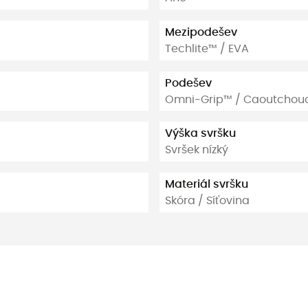
Mezipodešev
Techlite™ / EVA
Podešev
Omni-Grip™ / Caoutchou
Výška svršku
Svršek nízký
Materiál svršku
Skóra / Síťovina