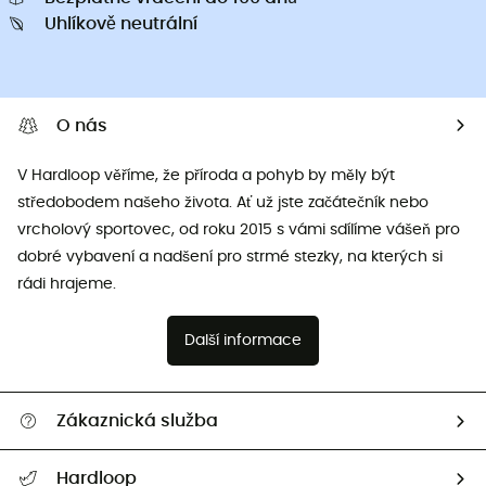
Uhlíkově neutrální
O nás
V Hardloop věříme, že příroda a pohyb by měly být
středobodem našeho života. Ať už jste začátečník nebo
vrcholový sportovec, od roku 2015 s vámi sdílíme vášeň pro
dobré vybavení a nadšení pro strmé stezky, na kterých si
rádi hrajeme.
Další informace
Zákaznická služba
Nápověda a kontakt
Hardloop