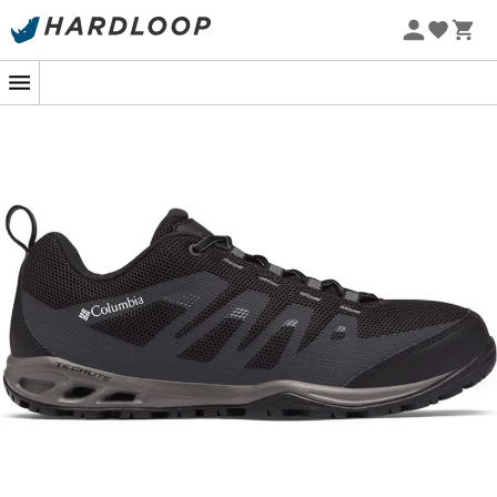
Letní akce 🔥 -5 % EXTRA při nákupu 2 produktů* s kódem
Summer5
-5% Extra - Kód Summer5