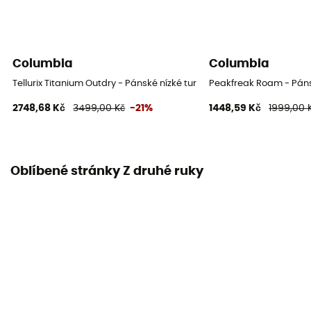
Columbia
Columbia
Tellurix Titanium Outdry - Pánské nízké turistické boty
Peakfreak Roam - Pánsk
2748,68 Kč
3499,00 Kč
-21%
1448,59 Kč
1999,00 
Oblíbené stránky Z druhé ruky