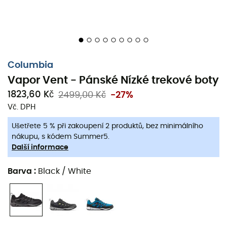
Columbia
Vapor Vent - Pánské Nízké trekové boty
1823,60 Kč
2499,00 Kč
-27%
Vč. DPH
Ušetřete 5 % při zakoupení 2 produktů, bez minimálního
nákupu, s kódem Summer5.
Další informace
Barva
:
Black / White
Vapor Vent
pro
muže
od
Columbia
jsou velmi
univerzální
nízké trekové boty
. Vyznačují se velmi
dobrým tlumením, vynikající dynamikou a komfortem po
celou dobu aktivity díky mezipodešvi TechLite™. Vnější
podešev využívá technologii Omni-Grip™, která zajišťuje