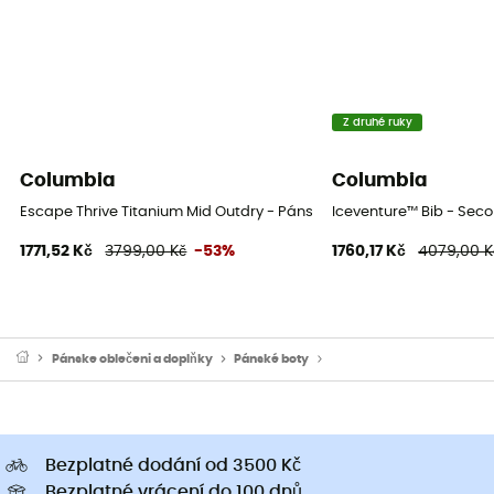
Z druhé ruky
Columbia
Columbia
Escape Thrive Titanium Mid Outdry - Pánské nízké turistické boty
Iceventure™ Bib - Sec
1771,52 Kč
3799,00 Kč
-53%
1760,17 Kč
4079,00 K
Pánske oblečeni a doplňky
Pánské boty
Pánské nízké trekové boty 
Bezplatné dodání od 3500 Kč
Bezplatné vrácení do 100 dnů