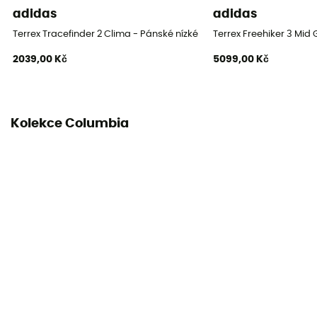
adidas
adidas
Šňůrky
Terrex Tracefinder 2 Clima - Pánské nízké turistické boty
Terrex Freehiker 3 Mid 
2039,00 Kč
5099,00 Kč
Kolekce Columbia