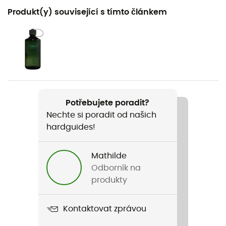
Doporučené pro
Produkt(y) související s tímto článkem
Pěší turistika
Pohlaví
Pánské
Hmotnost
2 x 266 g
Potřebujete poradit?
Nechte si poradit od našich
Název produktu
hardguides!
Vapor Vent™
Použité technologie
Mathilde
TechLite™ / Omni-Grip™
Odborník na
produkty
Nepromokavost
Ne
Kontaktovat zprávou