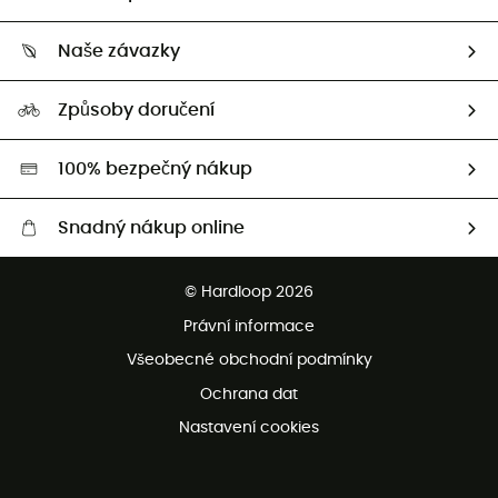
Sledovat zásilku
Kdo jsme?
Vrácení zboží a peněz
Naše závazky
HardGuides
Průvodce velikostmi
Naše stopa
Naši Ambasadoři
Způsoby doručení
Second hand
HardGreen
100% bezpečný nákup
Snadný nákup online
Bezplatné dodání od 3500 Kč
© Hardloop 2026
Bezplatné vrácení do 100 dnů
Právní informace
Bezplatná zákaznická služba
Všeobecné obchodní podmínky
Ochrana dat
Nastavení cookies