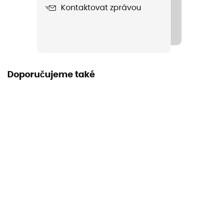
Kontaktovat zprávou
Fil
Label
Zaručený původ v Evropě
Materiál
Doporučujeme také
Stainless steel
Návod
Přečtěte si příbalový leták