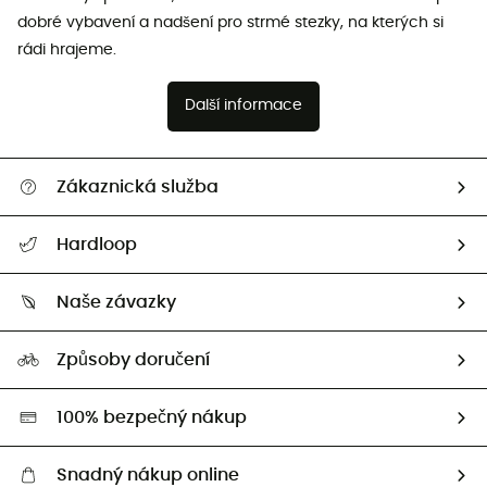
dobré vybavení a nadšení pro strmé stezky, na kterých si
rádi hrajeme.
Další informace
Zákaznická služba
Nápověda a kontakt
Hardloop
Sledovat zásilku
Kdo jsme?
Vrácení zboží a peněz
Naše závazky
HardGuides
Průvodce velikostmi
Naše stopa
Naši Ambasadoři
Způsoby doručení
Second hand
HardGreen
100% bezpečný nákup
Snadný nákup online