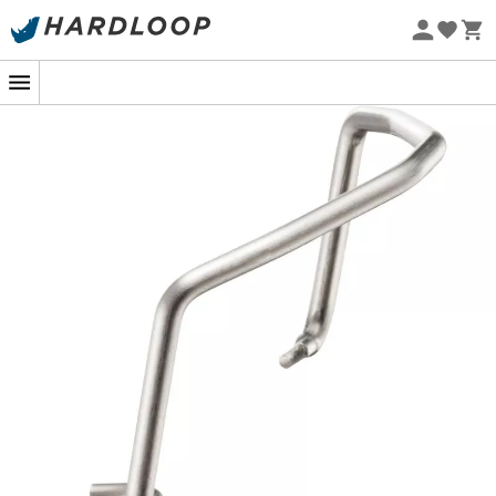
Letní akce 🔥 -5 % EXTRA při nákupu 2 produktů* s kódem
Summer5
Ekologicky šetrné