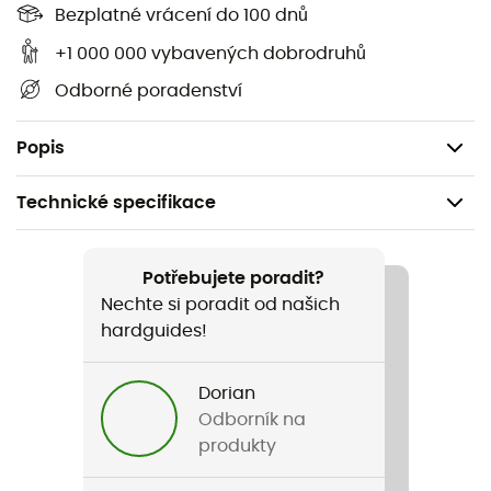
Bezplatné vrácení do 100 dnů
Navržený společností
Petzl
,
Fil
je důmyslný systém
upevnění, který umožňuje použití maček
Petzl
s botami s
+1 000 000 vybavených dobrodruhů
předním okrajem.
Fil
je kompatibilní s mačkami
Vasak
,
Odborné poradenství
Irvis
,
Sarken
,
Leopard
,
Lynx
,
Dart
a
Dartwin
.
Prodáváno v páru
Popis
Technické specifikace
Doporučené pro
Sportovní lezení / Horolezectví
Potřebujete poradit?
Nechte si poradit od našich
Pohlaví
hardguides!
Pánské / Dámské
Dorian
Hmotnost
Odborník na
30 g
produkty
Název produktu