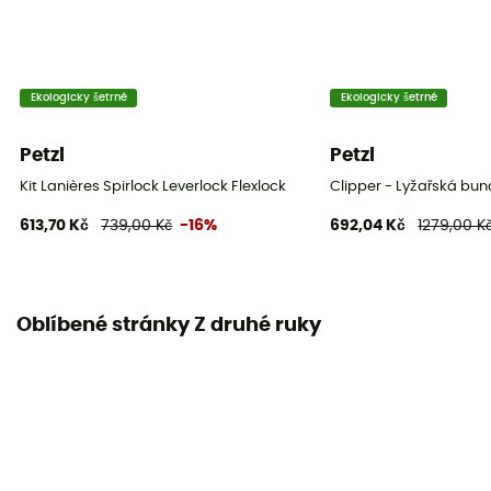
Ekologicky šetrné
Ekologicky šetrné
Petzl
Petzl
Kit Lanières Spirlock Leverlock Flexlock
Clipper - Lyžařská bu
613,70 Kč
739,00 Kč
-16%
692,04 Kč
1279,00 K
Oblíbené stránky Z druhé ruky