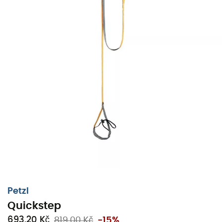
A&D Ascender Descender
Pursuit 30 - Dámsky tu
1099,86 Kč
1869,00 Kč
-41%
2382,19 Kč
3829,00 
Skvělé pro dobrodružství i pro planetu…
Petzl
Quickstep
Co děláme pro planetu
693,20 Kč
819,00 Kč
-15%