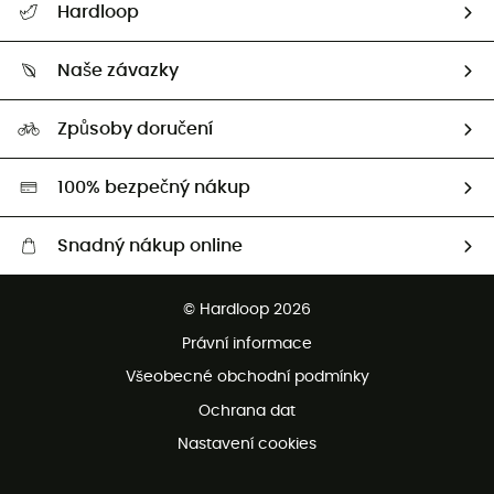
Hardloop
Sledovat zásilku
Kdo jsme?
Vrácení zboží a peněz
Naše závazky
HardGuides
Průvodce velikostmi
Naše stopa
Naši Ambasadoři
Způsoby doručení
Second hand
HardGreen
100% bezpečný nákup
Snadný nákup online
Bezplatné dodání od 3500 Kč
© Hardloop 2026
Bezplatné vrácení do 100 dnů
Právní informace
Bezplatná zákaznická služba
Všeobecné obchodní podmínky
Ochrana dat
Nastavení cookies