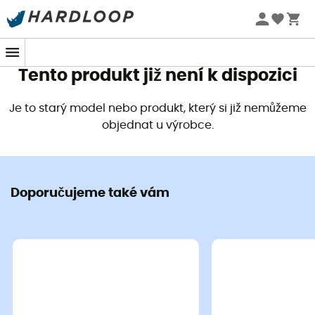
Kolekce Petzl
Letní akce 🔥 -5 % EXTRA při nákupu 2 produktů* s kódem
Summer5
Tento produkt již není k dispozici
Je to starý model nebo produkt, který si již nemůžeme
objednat u výrobce.
Doporučujeme také vám
Ekologicky šetrné
Petzl
Petzl
Sangle Pantin
Helmet Adapt
539,00 Kč
259,00 Kč