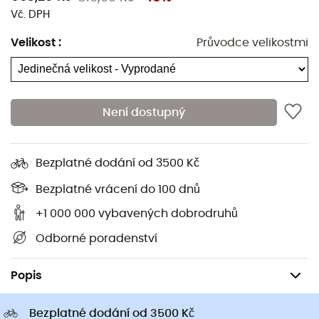
Příroda je náš prostor a je pro nás
Vč. DPH
samozřejmé ji chránit. Proto v
Velikost
:
Průvodce velikostmi
celé naší nabídce HardGreen
stavíme do popředí udržitelné a
ekologicky šetrné produkty, které
přispívají ke snížení dopadů n
Není dostupný
Další informace
Bezplatné dodání od 3500 Kč
Bezplatné vrácení do 100 dnů
+1 000 000 vybavených dobrodruhů
Odborné poradenství
Lezecké
Lezecké doplňky
Popis
Bezplatné dodání od 3500 Kč