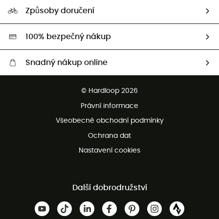
Naše stopa
Naši Ambasadoři
Způsoby doručení
Second hand
HardGreen
100% bezpečný nákup
Snadný nákup online
Bezplatné dodání od 3500 Kč
© Hardloop 2026
Bezplatné vrácení do 100 dnů
Právní informace
Bezplatná zákaznická služba
Všeobecné obchodní podmínky
Ochrana dat
Nastavení cookies
Další dobrodružství