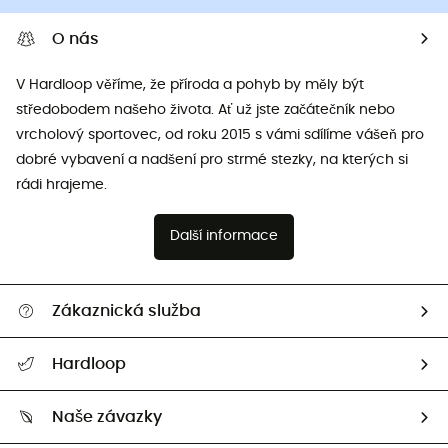
O nás
V Hardloop věříme, že příroda a pohyb by měly být
středobodem našeho života. Ať už jste začátečník nebo
vrcholový sportovec, od roku 2015 s vámi sdílíme vášeň pro
dobré vybavení a nadšení pro strmé stezky, na kterých si
rádi hrajeme.
Další informace
Zákaznická služba
Nápověda a kontakt
Hardloop
Sledovat zásilku
Kdo jsme?
Vrácení zboží a peněz
Naše závazky
HardGuides
Průvodce velikostmi