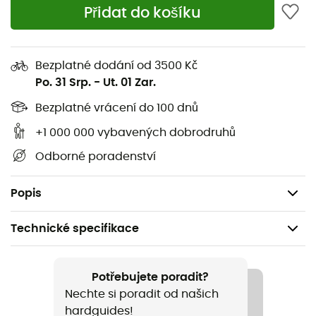
najdou své místo v tomto
nanu
určeném pro sportovce!
Přidat do košíku
Vlastnosti
:
Délka: 12 cm
Bezplatné dodání od 3500 Kč
Po. 31 Srp.
-
Ut. 01 Zar.
Velikost: 18 x 12 cm
Měkký a lehký materiál
Bezplatné vrácení do 100 dnů
Průběžně nastavitelný měkký popruh
+1 000 000 vybavených dobrodruhů
Dvě kapsy na zip na pas a peníze
Odborné poradenství
Snadno se čistí
Hmotnost: 15 g
Popis
Technické specifikace
Doporučené pro
Pěší turistika / Cestování
Potřebujete poradit?
Nechte si poradit od našich
Pohlaví
hardguides!