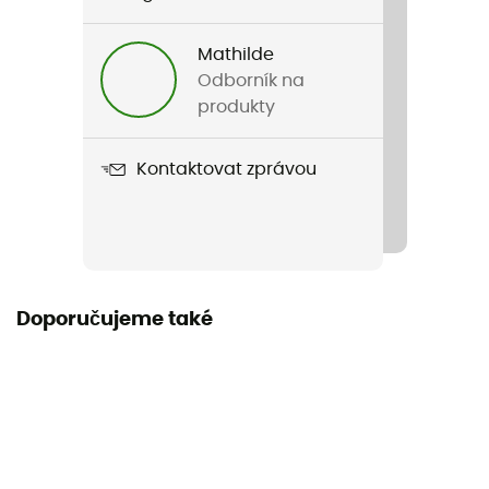
Pánské / Dámské
Mathilde
Hmotnost
Odborník na
15 g
produkty
Název produktu
Kontaktovat zprávou
Security Wallet I
Délka v rozloženém stavu
Label
PFC-Free
Doporučujeme také