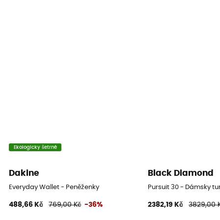
Ekologicky šetrné
Dakine
Black Diamond
Everyday Wallet - Peněženky
Pursuit 30 - Dámsky tu
488,66 Kč
769,00 Kč
-36%
2382,19 Kč
3829,00 