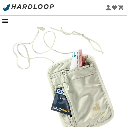
Letní akce 🔥 -5 % EXTRA při nákupu 2 produktů* s kódem
Summer5
Ekologicky šetrné