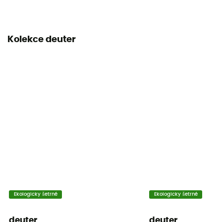
Kolekce deuter
Ekologicky šetrné
Ekologicky šetrné
deuter
deuter