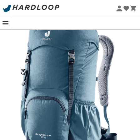
Letní akce 🔥 -5 % EXTRA při nákupu 2 produktů* s kódem
Summer5
Ekologicky šetrné
Zugspitze 24
je
nan
pro
muže
od značky
Deuter
. Pro
sportovce, kteří mají rádi spojení klasického designu a