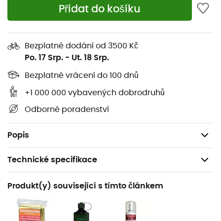
Kapsa ve vrchní klopě
Přidat do košíku
Bez PFC
Rozměry: 54 x 34 x 24 cm
Bezplatné dodání od 3500 Kč
Objem: 24 L
Po. 17 Srp.
-
Ut. 18 Srp.
Hmotnost: 1 060 g
Bezplatné vrácení do 100 dnů
Aircomfort
: Maximální ventilace díky síťovanému
+1 000 000 vybavených dobrodruhů
zádovému systému Aircomfort snižuje pocení až o 25 %
Odborné poradenství
a garantuje tak menší zatížení kardiovaskulárního
systému, ale vyšší výkon - vědecky prokázáno slavným
institutem Hohenstein.
Popis
Technické specifikace
Doporučené pro
Produkt(y) související s tímto článkem
Pěší turistika
Pohlaví