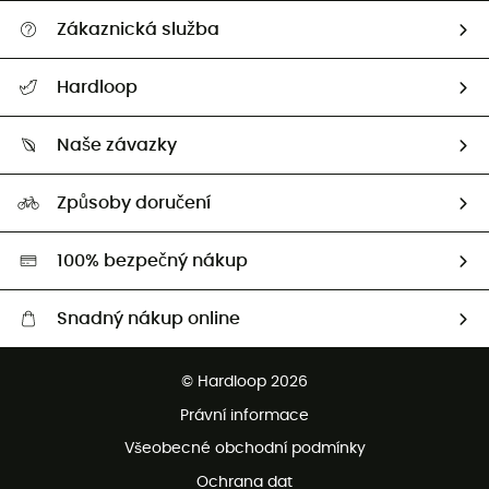
Zákaznická služba
Nápověda a kontakt
Hardloop
Sledovat zásilku
Kdo jsme?
Vrácení zboží a peněz
Naše závazky
HardGuides
Průvodce velikostmi
Naše stopa
Naši Ambasadoři
Způsoby doručení
Second hand
HardGreen
100% bezpečný nákup
Snadný nákup online
Bezplatné dodání od 3500 Kč
© Hardloop 2026
Bezplatné vrácení do 100 dnů
Právní informace
Bezplatná zákaznická služba
Všeobecné obchodní podmínky
Ochrana dat