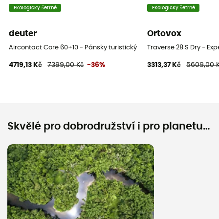
Ekologicky šetrné
Ekologicky šetrné
deuter
Ortovox
Aircontact Core 60+10 - Pánsky turistický batoh
Traverse 28 S Dry - Ex
4719,13 Kč
7399,00 Kč
-36%
3313,37 Kč
5609,00 
Skvělé pro dobrodružství i pro planetu…