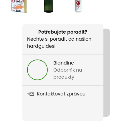
Pánské / Dámské
Hmotnost
1 060 g
Potřebujete poradit?
Nechte si poradit od našich
Název produktu
hardguides!
Zugspitze 24
Zvedací smyčka
Blandine
Ano
Odborník na
produkty
Kompatibilní systém hydratace
Ano
Kontaktovat zprávou
Nosič hůlek
Ano
Použité technologie