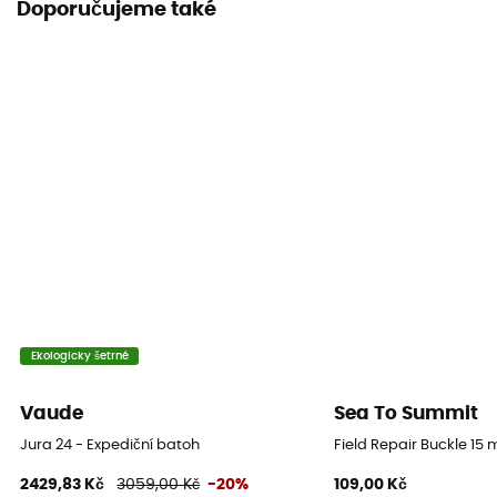
Doporučujeme také
Aircomfort
Délka zad
54 cm
Šířka
34 cm
Pláštěnka
Ano
Label
PFC-Free
Ekologicky šetrné
Objem
Vaude
Sea To Summit
24 L
Jura 24 - Expediční batoh
Field Repair Buckle 15
2429,83 Kč
3059,00 Kč
-20%
109,00 Kč