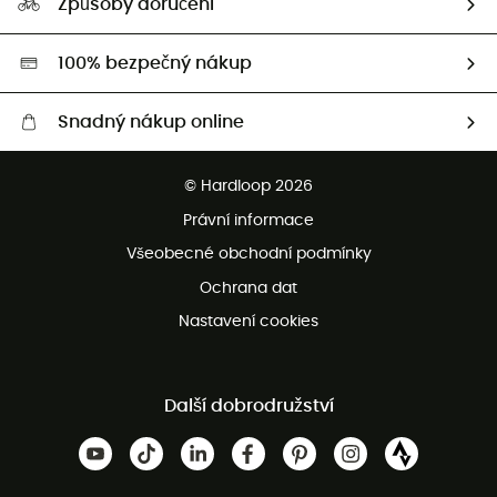
Způsoby doručení
Second hand
HardGreen
100% bezpečný nákup
Snadný nákup online
Bezplatné dodání od 3500 Kč
© Hardloop 2026
Bezplatné vrácení do 100 dnů
Právní informace
Bezplatná zákaznická služba
Všeobecné obchodní podmínky
Ochrana dat
Nastavení cookies
Další dobrodružství