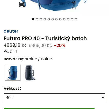
Skvělé pro dobrodružství i pro planetu…
deuter
Futura PRO 40 - Turistický batoh
4669,16 Kč
5869,00 Kč
-20%
Vč. DPH
Barva
:
Nightblue / Baltic
Co děláme pro planetu
Příroda je náš prostor a je pro nás
Velikost
:
samozřejmé ji chránit. Proto v
celé naší nabídce HardGreen
stavíme do popředí udržitelné a
ekologicky šetrné produkty, které