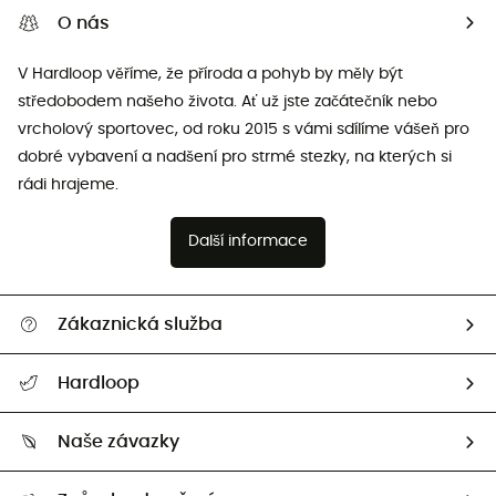
O nás
V Hardloop věříme, že příroda a pohyb by měly být
středobodem našeho života. Ať už jste začátečník nebo
vrcholový sportovec, od roku 2015 s vámi sdílíme vášeň pro
dobré vybavení a nadšení pro strmé stezky, na kterých si
rádi hrajeme.
Další informace
Zákaznická služba
Nápověda a kontakt
Hardloop
Sledovat zásilku
Kdo jsme?
Vrácení zboží a peněz
Naše závazky
HardGuides
Průvodce velikostmi
Naše stopa
Naši Ambasadoři