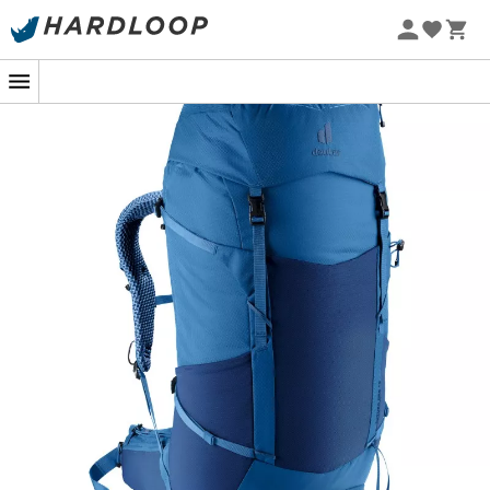
Letní akce 🔥 -5 % EXTRA při nákupu 2 produktů* s kódem
Summer5
Ekologicky šetrné
Ekologicky šetrné
Ekologicky šetrné
Ortovox
deuter
Traverse 28 S Dry - Expediční batoh
Aircontact Core 60+10 
3313,37 Kč
5609,00 Kč
-40%
4719,13 Kč
7399,00 K