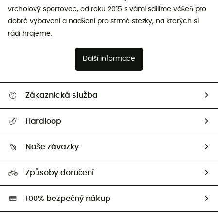
vrcholový sportovec, od roku 2015 s vámi sdílíme vášeň pro
dobré vybavení a nadšení pro strmé stezky, na kterých si
rádi hrajeme.
Další informace
Zákaznická služba
Nápověda a kontakt
Hardloop
Sledovat zásilku
Kdo jsme?
Vrácení zboží a peněz
Naše závazky
HardGuides
Průvodce velikostmi
Naše stopa
Naši Ambasadoři
Způsoby doručení
Second hand
HardGreen
100% bezpečný nákup