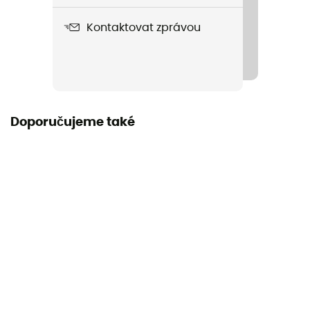
Kapacita
2 osoby
Kontaktovat zprávou
Samonosné
Ano
Počet kusů
Doporučujeme také
1
Rozměry
220 x 105 cm
Rozměry po složení
56 x 15 cm
Tvar stanu
Kopulovitý
Počet vchodů