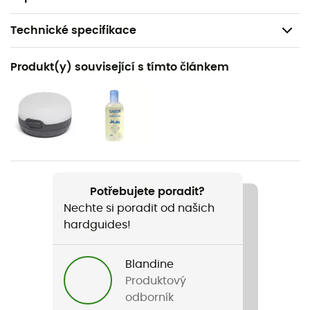
Technické specifikace
Doporučené pro
Produkt(y) související s tímto článkem
Trekking / Kemping / Bivakování
Hmotnost
1860 g
Název produktu
Hogan UL 2P
Potřebujete poradit?
Nechte si poradit od našich
Label
hardguides!
Bluesign / Fair Wear Foundation / Green Shape
Sezona
Blandine
3sezonní
Produktový
odborník