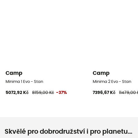
100 % Polyamide - 40D Ripstop
Materiály místnosti
100 % Polyamide - 40D Ripstop
Materiály podlážky
100 % Polyamide - 40D Ripstop
Camp
Camp
Minima 1 Evo - Stan
Minima 2 Evo - Stan
5072,92 Kč
8159,00 Kč
-37%
7396,67 Kč
11479,00 
Skvělé pro dobrodružství i pro planetu…