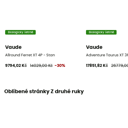
Dvojité
Počet oblouků
2
Ekologicky šetrné
Ekologicky šetrné
Materiál oblouků
DAC
Vaude
Vaude
Allround Ferret XT 4P - Stan
Adventure Taurus XT 3
Průměr oblouků
9794,02 Kč
14029,00 Kč
-30%
17851,82 Kč
26779,0
9,6 mm
Těsnost tropika (mm)
3 000 mm
Oblíbené stránky Z druhé ruky
Těsnost podlážky (mm)
10 000 mm
Materiály tropika